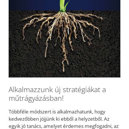
Alkalmazzunk új stratégiákat a
műtrágyázásban!
Többféle módszert is alkalmazhatunk, hogy
kedvezőbben jöjjünk ki ebből a helyzetből. Az
egyik jó tanács, amelyet érdemes megfogadni, az