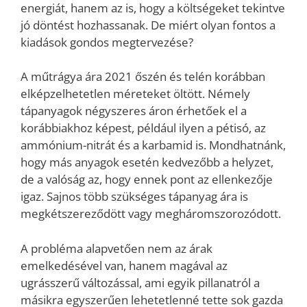
energiát, hanem az is, hogy a költségeket tekintve
jó döntést hozhassanak. De miért olyan fontos a
kiadások gondos megtervezése?
A műtrágya ára 2021 őszén és telén korábban
elképzelhetetlen méreteket öltött. Némely
tápanyagok négyszeres áron érhetőek el a
korábbiakhoz képest, például ilyen a pétisó, az
ammónium-nitrát és a karbamid is. Mondhatnánk,
hogy más anyagok esetén kedvezőbb a helyzet,
de a valóság az, hogy ennek pont az ellenkezője
igaz. Sajnos több szükséges tápanyag ára is
megkétszereződött vagy megháromszorozódott.
A probléma alapvetően nem az árak
emelkedésével van, hanem magával az
ugrásszerű változással, ami egyik pillanatról a
másikra egyszerűen lehetetlenné tette sok gazda