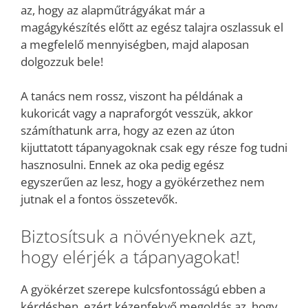
az, hogy az alapműtrágyákat már a
magágykészítés előtt az egész talajra oszlassuk el
a megfelelő mennyiségben, majd alaposan
dolgozzuk bele!
A tanács nem rossz, viszont ha példának a
kukoricát vagy a napraforgót vesszük, akkor
számíthatunk arra, hogy az ezen az úton
kijuttatott tápanyagoknak csak egy része fog tudni
hasznosulni. Ennek az oka pedig egész
egyszerűen az lesz, hogy a gyökérzethez nem
jutnak el a fontos összetevők.
Biztosítsuk a növényeknek azt,
hogy elérjék a tápanyagokat!
A gyökérzet szerepe kulcsfontosságú ebben a
kérdésben, ezért kézenfekvő megoldás az, hogy