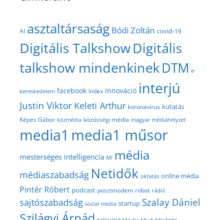
asztaltársaság
Bódi Zoltán
covid-19
AI
Digitális Talkshow
Digitális
talkshow mindenkinek
DTM
e-
interjú
facebook
innováció
Index
kereskedelem
Justin Viktor
Keleti Arthur
kutatás
koronavírus
közösségi média
Képes Gábor
közmédia
magyar médiahelyzet
media1
media1 műsor
média
mesterséges intelligencia
MI
Netidők
médiaszabadság
online média
oktatás
Pintér Róbert
podcast
posztmodem
robot
rádió
Szalay Dániel
sajtószabadság
startup
social media
Szilágyi Árpád
televíziózás
tv
tévé
tévézés