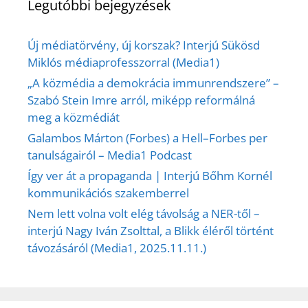
Legutóbbi bejegyzések
Új médiatörvény, új korszak? Interjú Sükösd
Miklós médiaprofesszorral (Media1)
„A közmédia a demokrácia immunrendszere” –
Szabó Stein Imre arról, miképp reformálná
meg a közmédiát
Galambos Márton (Forbes) a Hell–Forbes per
tanulságairól – Media1 Podcast
Így ver át a propaganda | Interjú Bőhm Kornél
kommunikációs szakemberrel
Nem lett volna volt elég távolság a NER-től –
interjú Nagy Iván Zsolttal, a Blikk éléről történt
távozásáról (Media1, 2025.11.11.)