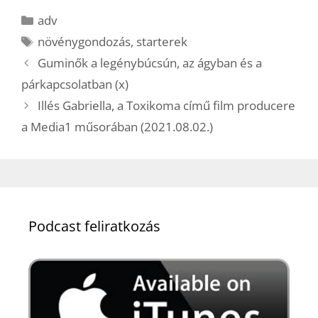
Kategória
adv
Címkék
növénygondozás
,
starterek
Guminők a legénybúcsún, az ágyban és a
párkapcsolatban (x)
Illés Gabriella, a Toxikoma című film producere
a Media1 műsorában (2021.08.02.)
Podcast feliratkozás