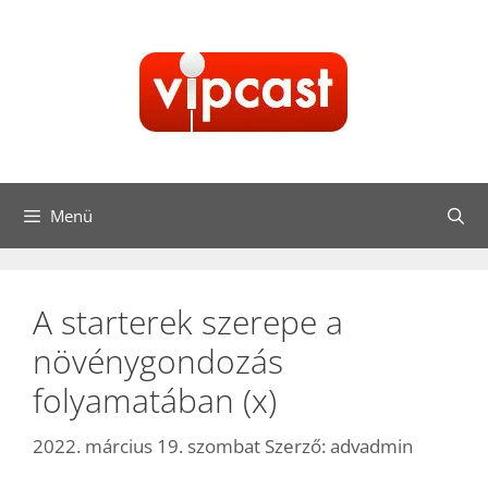
Kilépés
a
tartalomba
Menü
A starterek szerepe a
növénygondozás
folyamatában (x)
2022. március 19. szombat
Szerző:
advadmin