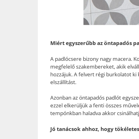
Miért egyszerűbb az öntapadós pa
A padlócsere bizony nagy macera. Koss
megfelelő szakembereket, akik elválla
hozzájuk. A felvert régi burkolatot ki 
elszállítást.
Azonban az öntapadós padlót egyszer
ezzel elkerüljük a fenti összes művel
tempónkban haladva akkor csinálhatj
Jó tanácsok ahhoz, hogy tökéletes