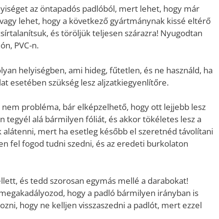
yiséget az öntapadós padlóból, mert lehet, hogy már
agy lehet, hogy a következő gyártmánynak kissé eltérő
 zsírtalanítsuk, és töröljük teljesen szárazra! Nyugodtan
lón, PVC-n.
yan helyiségben, ami hideg, fűtetlen, és ne használd, ha
at esetében szükség lesz aljzatkiegyenlítőre.
nem probléma, bár elképzelhető, hogy ott lejjebb lesz
tegyél alá bármilyen fóliát, és akkor tökéletes lesz a
k alátenni, mert ha esetleg később el szeretnéd távolítani
n fel fogod tudni szedni, és az eredeti burkolaton
ellett, és tedd szorosan egymás mellé a darabokat!
l megakadályozod, hogy a padló bármilyen irányban is
zni, hogy ne kelljen visszaszedni a padlót, mert ezzel