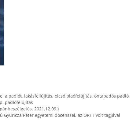
el a padlót
,
lakásfellújítás
,
olcsó plaófelújítás
,
öntapadós padló
,
p
,
padlófelújítás
agánbeszélgetés, 2021.12.09.)
jú Gyuricza Péter egyetemi docenssel, az ORTT volt tagjával