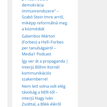
demokrácia
immunrendszere” –
Szabó Stein Imre arról,
miképp reformálná meg
a közmédiát
Galambos Márton
(Forbes) a Hell–Forbes
per tanulságairól –
Media1 Podcast
Így ver át a propaganda |
Interjú Bőhm Kornél
kommunikációs
szakemberrel
Nem lett volna volt elég
távolság a NER-től –
interjú Nagy Iván
Zsolttal, a Blikk éléről