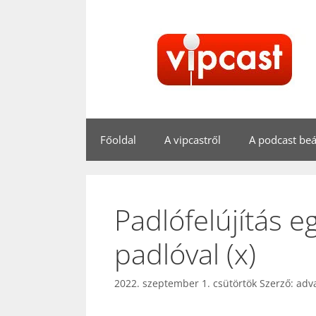
Kilépés
a
tartalomba
Főoldal
A vipcastről
A podcast beál
Padlófelújítás 
padlóval (x)
2022. szeptember 1. csütörtök
Szerző:
adv