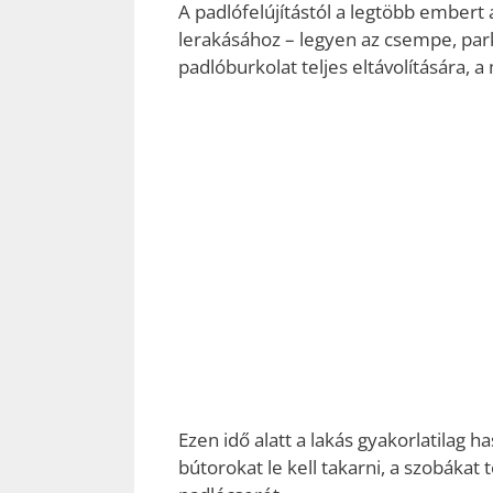
A padlófelújítástól a legtöbb embert a
lerakásához – legyen az csempe, park
padlóburkolat teljes eltávolítására,
Ezen idő alatt a lakás gyakorlatilag h
bútorokat le kell takarni, a szobákat t