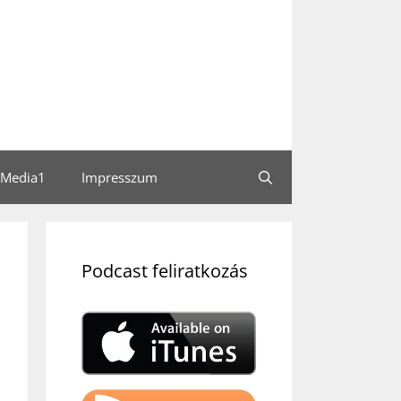
Media1
Impresszum
Podcast feliratkozás