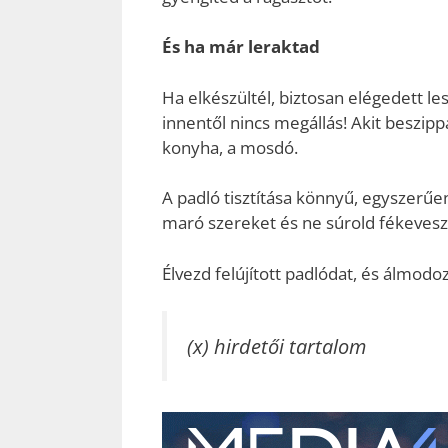
És ha már leraktad
Ha elkészültél, biztosan elégedett le
innentől nincs megállás! Akit beszippa
konyha, a mosdó.
A padló tisztítása könnyű, egyszerű
maró szereket és ne súrold fékevesz
Élvezd felújított padlódat, és álmodo
(x) hirdetői tartalom