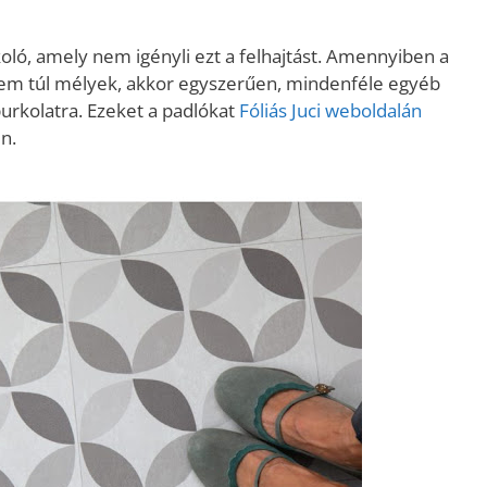
ló, amely nem igényli ezt a felhajtást. Amennyiben a
 nem túl mélyek, akkor egyszerűen, mindenféle egyéb
burkolatra. Ezeket a padlókat
Fóliás Juci weboldalán
n.