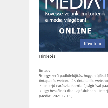
Hirdetés
Kategória
adv
Címkék
egyszerű padlófelújítás
,
hogyan újítsd f
öntapadós webáruház
,
öntapadós websho
Interjú Parászka Boróka újságíróval (M
Így beszélnek ők a Sajtóklubban – inter
(Media1 2021.12.13.)