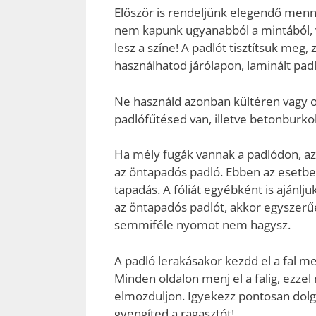
Először is rendeljünk elegendő menn
nem kapunk ugyanabból a mintából, v
lesz a színe! A padlót tisztítsuk meg,
használhatod járólapon, laminált pad
Ne használd azonban kültéren vagy ol
padlófűtésed van, illetve betonburkol
Ha mély fugák vannak a padlódon, az 
az öntapadós padló. Ebben az esetben 
tapadás. A fóliát egyébként is ajánlju
az öntapadós padlót, akkor egyszerűe
semmiféle nyomot nem hagysz.
A padló lerakásakor kezdd el a fal m
Minden oldalon menj el a falig, ezze
elmozduljon. Igyekezz pontosan dolgo
gyengíted a ragasztót!