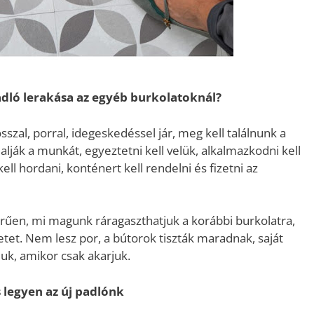
dló lerakása az egyéb burkolatoknál?
zal, porral, idegeskedéssel jár, meg kell találnunk a
lják a munkát, egyeztetni kell velük, alkalmazkodni kell
kell hordani, konténert kell rendelni és fizetni az
űen, mi magunk ráragaszthatjuk a korábbi burkolatra,
etet. Nem lesz por, a bútorok tiszták maradnak, saját
uk, amikor csak akarjuk.
 legyen az új padlónk