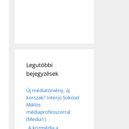
Legutóbbi
bejegyzések
Új médiatörvény, új
korszak? Interjú Sükösd
Miklós
médiaprofesszorral
(Media1)
„A közmédia a