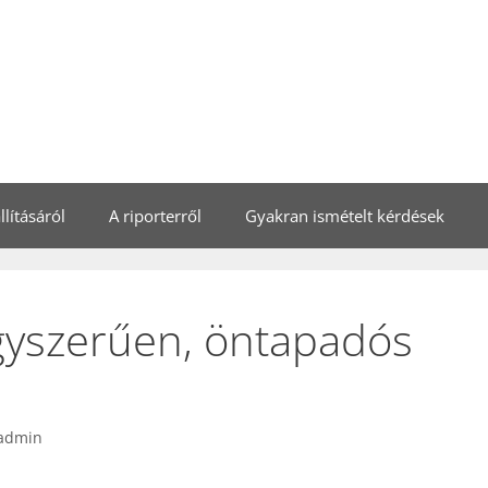
lításáról
A riporterről
Gyakran ismételt kérdések
egyszerűen, öntapadós
admin