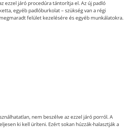
z ezzel járó procedúra tántorítja el. Az új padló
etta, egyéb padlóburkolat – szükség van a régi
 a megmaradt felület kezelésére és egyéb munkálatokra.
asználhatatlan, nem beszélve az ezzel járó porról. A
eljesen ki kell üríteni. Ezért sokan húzzák-halasztják a