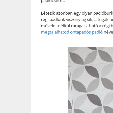
padlócserét.
Létezik azonban egy olyan padlóburko
régi padlónk viszonylag sík, a fugák
művelet nélkül ráragasztható a régi 
megtalálhatod öntapadós padló
néve