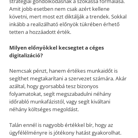
stratégiai gondolkodásnak a szokássá formálása.
Amit jobb esetben nem csak azért kellene
követni, mert most ezt diktálják a trendek. Sokkal
inkább a realizálható előnyök tükrében érhető
tetten a hozzáadott érték.
Milyen előnyökkel kecsegtet a céges
digitalizáció?
Nemcsak pénzt, hanem értékes munkaidőt is
segíthet megtakarítani a szervezet számára. Akár
azáltal, hogy gyorsabbá tesz bizonyos
folyamatokat, segít megszabadulni néhány
időrabló munkafázistól, vagy segít kiváltani
néhány költséges megoldást.
Talán ennél is nagyobb értékkel bír, hogy az
ügyfélélményre is jótékony hatást gyakorolhat.