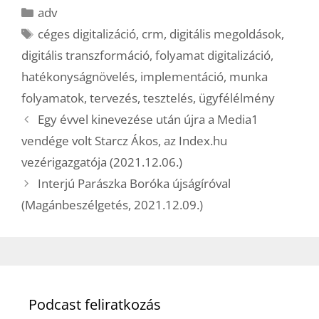
Kategória
adv
Címkék
céges digitalizáció
,
crm
,
digitális megoldások
,
digitális transzformáció
,
folyamat digitalizáció
,
hatékonyságnövelés
,
implementáció
,
munka
folyamatok
,
tervezés
,
tesztelés
,
ügyfélélmény
Egy évvel kinevezése után újra a Media1
vendége volt Starcz Ákos, az Index.hu
vezérigazgatója (2021.12.06.)
Interjú Parászka Boróka újságíróval
(Magánbeszélgetés, 2021.12.09.)
Podcast feliratkozás