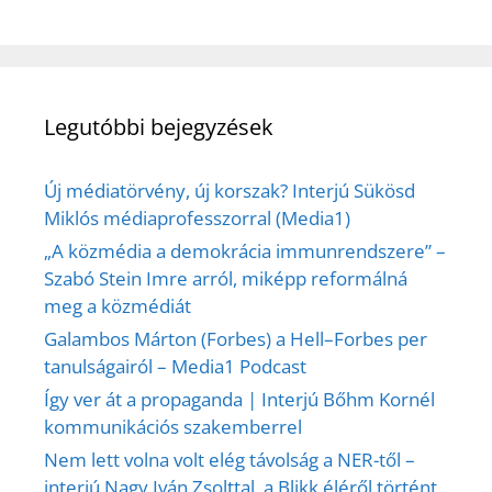
Legutóbbi bejegyzések
Új médiatörvény, új korszak? Interjú Sükösd
Miklós médiaprofesszorral (Media1)
„A közmédia a demokrácia immunrendszere” –
Szabó Stein Imre arról, miképp reformálná
meg a közmédiát
Galambos Márton (Forbes) a Hell–Forbes per
tanulságairól – Media1 Podcast
Így ver át a propaganda | Interjú Bőhm Kornél
kommunikációs szakemberrel
Nem lett volna volt elég távolság a NER-től –
interjú Nagy Iván Zsolttal, a Blikk éléről történt