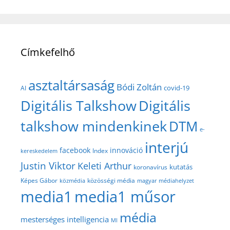
Címkefelhő
asztaltársaság
Bódi Zoltán
covid-19
AI
Digitális Talkshow
Digitális
talkshow mindenkinek
DTM
e-
interjú
facebook
innováció
Index
kereskedelem
Justin Viktor
Keleti Arthur
kutatás
koronavírus
közösségi média
Képes Gábor
közmédia
magyar médiahelyzet
media1
media1 műsor
média
mesterséges intelligencia
MI