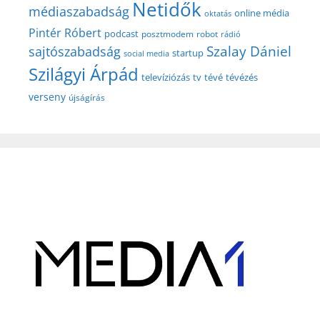
Netidők
médiaszabadság
online média
oktatás
Pintér Róbert
podcast
posztmodem
robot
rádió
Szalay Dániel
sajtószabadság
startup
social media
Szilágyi Árpád
televíziózás
tv
tévé
tévézés
verseny
újságírás