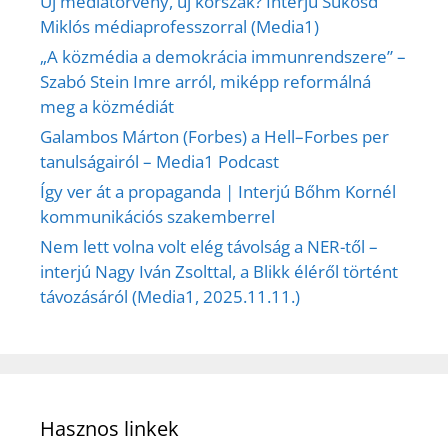
Új médiatörvény, új korszak? Interjú Sükösd
Miklós médiaprofesszorral (Media1)
„A közmédia a demokrácia immunrendszere” –
Szabó Stein Imre arról, miképp reformálná
meg a közmédiát
Galambos Márton (Forbes) a Hell–Forbes per
tanulságairól – Media1 Podcast
Így ver át a propaganda | Interjú Bőhm Kornél
kommunikációs szakemberrel
Nem lett volna volt elég távolság a NER-től –
interjú Nagy Iván Zsolttal, a Blikk éléről történt
távozásáról (Media1, 2025.11.11.)
Hasznos linkek