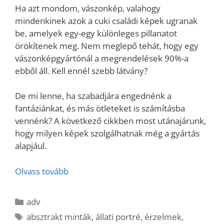
Ha azt mondom, vászonkép, valahogy
mindenkinek azok a cuki családi képek ugranak
be, amelyek egy-egy különleges pillanatot
örökítenek meg. Nem meglepő tehát, hogy egy
vászonképgyártónál a megrendelések 90%-a
ebből áll. Kell ennél szebb látvány?
De mi lenne, ha szabadjára engednénk a
fantáziánkat, és más ötleteket is számításba
vennénk? A következő cikkben most utánajárunk,
hogy milyen képek szolgálhatnak még a gyártás
alapjául.
Olvass tovább
Kategória
adv
Címkék
absztrakt minták
,
állati portré
,
érzelmek
,