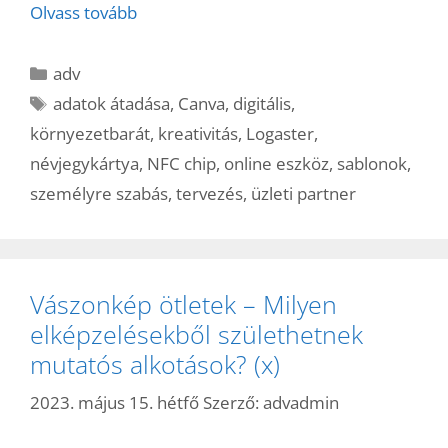
Olvass tovább
Kategória
adv
Címkék
adatok átadása
,
Canva
,
digitális
,
környezetbarát
,
kreativitás
,
Logaster
,
névjegykártya
,
NFC chip
,
online eszköz
,
sablonok
,
személyre szabás
,
tervezés
,
üzleti partner
Vászonkép ötletek – Milyen
elképzelésekből születhetnek
mutatós alkotások? (x)
2023. május 15. hétfő
Szerző:
advadmin