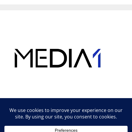
Hirdetés
Lifestyle tippek & trükkök