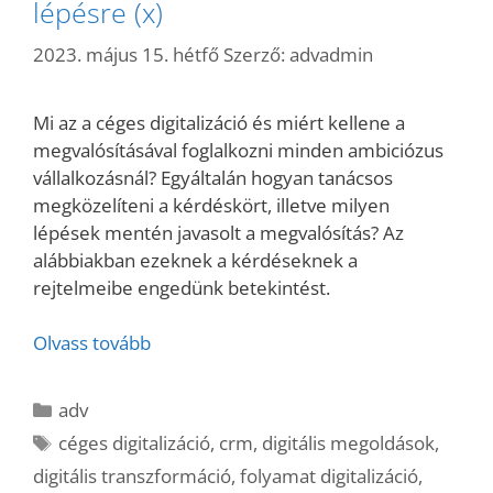
lépésre (x)
2023. május 15. hétfő
Szerző:
advadmin
Mi az a céges digitalizáció és miért kellene a
megvalósításával foglalkozni minden ambiciózus
vállalkozásnál? Egyáltalán hogyan tanácsos
megközelíteni a kérdéskört, illetve milyen
lépések mentén javasolt a megvalósítás? Az
alábbiakban ezeknek a kérdéseknek a
rejtelmeibe engedünk betekintést.
Olvass tovább
Kategória
adv
Címkék
céges digitalizáció
,
crm
,
digitális megoldások
,
digitális transzformáció
,
folyamat digitalizáció
,