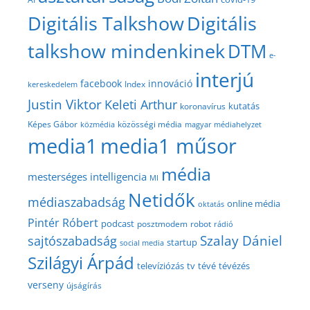
Digitális Talkshow
Digitális
talkshow mindenkinek
DTM
e-
interjú
facebook
innováció
Index
kereskedelem
Justin Viktor
Keleti Arthur
kutatás
koronavírus
közösségi média
Képes Gábor
közmédia
magyar médiahelyzet
media1
media1 műsor
média
mesterséges intelligencia
MI
Netidők
médiaszabadság
online média
oktatás
Pintér Róbert
podcast
posztmodem
robot
rádió
Szalay Dániel
sajtószabadság
startup
social media
Szilágyi Árpád
televíziózás
tv
tévé
tévézés
verseny
újságírás