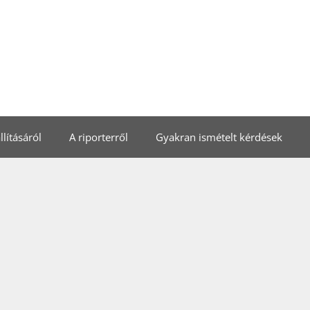
lításáról
A riporterről
Gyakran ismételt kérdések