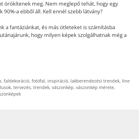
tot örökítenek meg. Nem meglepő tehát, hogy egy
90%-a ebből áll. Kell ennél szebb látvány?
 a fantáziánkat, és más ötleteket is számításba
utánajárunk, hogy milyen képek szolgálhatnak még a
k
,
faldekoráció
,
fotófal
,
inspiráció
,
lakberendezési trendek
,
line
ílusok
,
tervezés
,
trendek
,
vászonkép
,
vászonkép mérete
,
szonképek