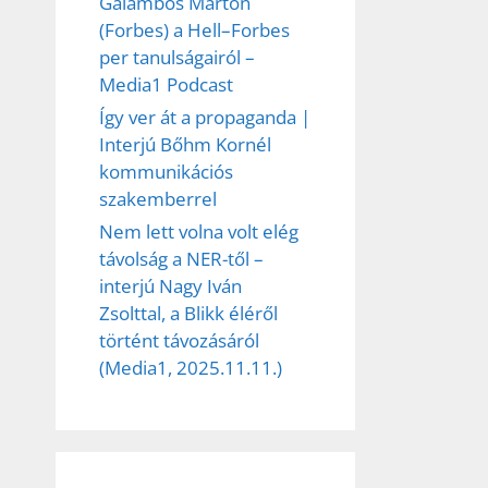
Galambos Márton
(Forbes) a Hell–Forbes
per tanulságairól –
Media1 Podcast
Így ver át a propaganda |
Interjú Bőhm Kornél
kommunikációs
szakemberrel
Nem lett volna volt elég
távolság a NER-től –
interjú Nagy Iván
Zsolttal, a Blikk éléről
történt távozásáról
(Media1, 2025.11.11.)