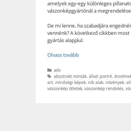
amelyek egy-egy különleges pillana
vászonképgyártónál a megrendelések 
De mi lenne, ha szabadjára engednénk
vennénk? A következő cikkben most 
gyártás alapjául.
Olvass tovább
Kategória
adv
Címkék
absztrakt minták
,
állati portré
,
érzelme
art
,
minőségi képek
,
női alak
,
növények
,
st
vászonkép ötletek
,
vászonkép rendelés
,
vá