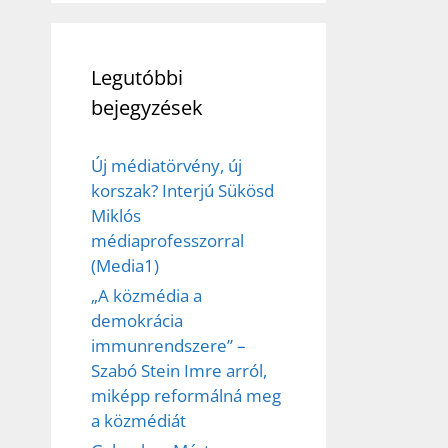
Legutóbbi
bejegyzések
Új médiatörvény, új
korszak? Interjú Sükösd
Miklós
médiaprofesszorral
(Media1)
„A közmédia a
demokrácia
immunrendszere” –
Szabó Stein Imre arról,
miképp reformálná meg
a közmédiát