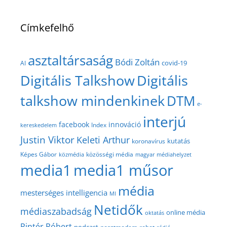
Címkefelhő
asztaltársaság
Bódi Zoltán
covid-19
AI
Digitális Talkshow
Digitális
talkshow mindenkinek
DTM
e-
interjú
facebook
innováció
Index
kereskedelem
Justin Viktor
Keleti Arthur
kutatás
koronavírus
közösségi média
Képes Gábor
közmédia
magyar médiahelyzet
media1
media1 műsor
média
mesterséges intelligencia
MI
Netidők
médiaszabadság
online média
oktatás
Pintér Róbert