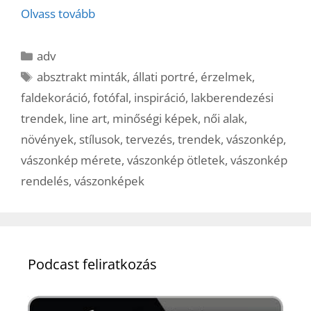
Olvass tovább
Kategória
adv
Címkék
absztrakt minták
,
állati portré
,
érzelmek
,
faldekoráció
,
fotófal
,
inspiráció
,
lakberendezési
trendek
,
line art
,
minőségi képek
,
női alak
,
növények
,
stílusok
,
tervezés
,
trendek
,
vászonkép
,
vászonkép mérete
,
vászonkép ötletek
,
vászonkép
rendelés
,
vászonképek
Podcast feliratkozás