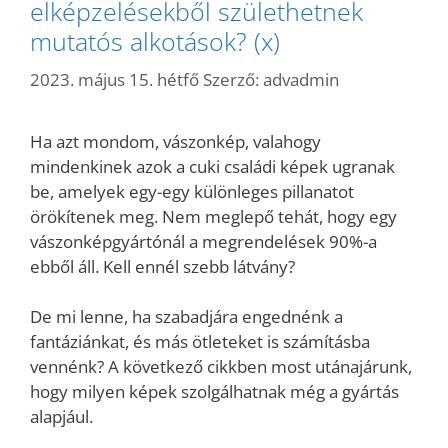
elképzelésekből születhetnek
mutatós alkotások? (x)
2023. május 15. hétfő
Szerző:
advadmin
Ha azt mondom, vászonkép, valahogy
mindenkinek azok a cuki családi képek ugranak
be, amelyek egy-egy különleges pillanatot
örökítenek meg. Nem meglepő tehát, hogy egy
vászonképgyártónál a megrendelések 90%-a
ebből áll. Kell ennél szebb látvány?
De mi lenne, ha szabadjára engednénk a
fantáziánkat, és más ötleteket is számításba
vennénk? A következő cikkben most utánajárunk,
hogy milyen képek szolgálhatnak még a gyártás
alapjául.