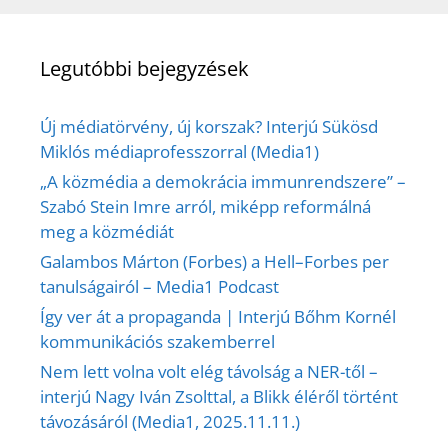
Legutóbbi bejegyzések
Új médiatörvény, új korszak? Interjú Sükösd
Miklós médiaprofesszorral (Media1)
„A közmédia a demokrácia immunrendszere” –
Szabó Stein Imre arról, miképp reformálná
meg a közmédiát
Galambos Márton (Forbes) a Hell–Forbes per
tanulságairól – Media1 Podcast
Így ver át a propaganda | Interjú Bőhm Kornél
kommunikációs szakemberrel
Nem lett volna volt elég távolság a NER-től –
interjú Nagy Iván Zsolttal, a Blikk éléről történt
távozásáról (Media1, 2025.11.11.)