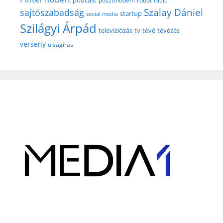
podcast
posztmodem
robot
rádió
Szalay Dániel
sajtószabadság
startup
social media
Szilágyi Árpád
televíziózás
tv
tévé
tévézés
verseny
újságírás