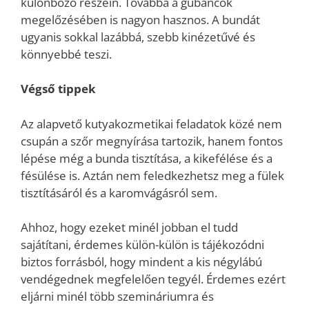
különböző részein. Továbbá a gubancok
megelőzésében is nagyon hasznos. A bundát
ugyanis sokkal lazábbá, szebb kinézetűvé és
könnyebbé teszi.
Végső tippek
Az alapvető kutyakozmetikai feladatok közé nem
csupán a szőr megnyírása tartozik, hanem fontos
lépése még a bunda tisztítása, a kikefélése és a
fésülése is. Aztán nem feledkezhetsz meg a fülek
tisztításáról és a karomvágásról sem.
Ahhoz, hogy ezeket minél jobban el tudd
sajátítani, érdemes külön-külön is tájékozódni
biztos forrásból, hogy mindent a kis négylábú
vendégednek megfelelően tegyél. Érdemes ezért
eljárni minél több szemináriumra és