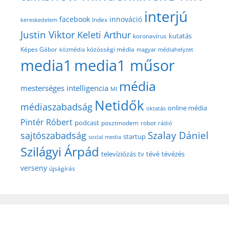
interjú
facebook
innováció
Index
kereskedelem
Justin Viktor
Keleti Arthur
kutatás
koronavírus
közösségi média
Képes Gábor
közmédia
magyar médiahelyzet
media1
media1 műsor
média
mesterséges intelligencia
MI
Netidők
médiaszabadság
online média
oktatás
Pintér Róbert
podcast
posztmodem
robot
rádió
Szalay Dániel
sajtószabadság
startup
social media
Szilágyi Árpád
televíziózás
tv
tévé
tévézés
verseny
újságírás