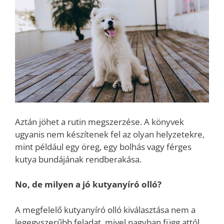
Aztán jöhet a rutin megszerzése. A könyvek
ugyanis nem készítenek fel az olyan helyzetekre,
mint például egy öreg, egy bolhás vagy férges
kutya bundájának rendberakása.
No, de milyen a jó kutyanyíró olló?
A megfelelő kutyanyíró olló kiválasztása nem a
legegyszerűbb feladat, mivel nagyban függ attól,