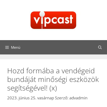
Kilépés
a
tartalomba
Menü
Hozd formába a vendégeid
bundáját minőségi eszközök
segítségével! (x)
2023. június 25. vasárnap
Szerző:
advadmin