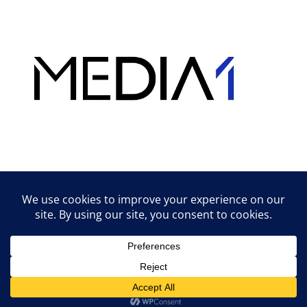
Hirdetés
Lifestyle tippek & trükkök
© 2026 vipcast.hu powered by Media1
• Készült
GeneratePress