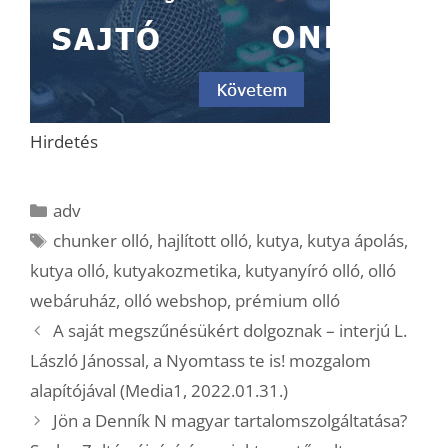
Hirdetés
Kategória
adv
Címkék
chunker olló
,
hajlított olló
,
kutya
,
kutya ápolás
,
kutya olló
,
kutyakozmetika
,
kutyanyíró olló
,
olló
webáruház
,
olló webshop
,
prémium olló
A saját megszűnésükért dolgoznak – interjú L.
László Jánossal, a Nyomtass te is! mozgalom
alapítójával (Media1, 2022.01.31.)
Jön a Denník N magyar tartalomszolgáltatása?