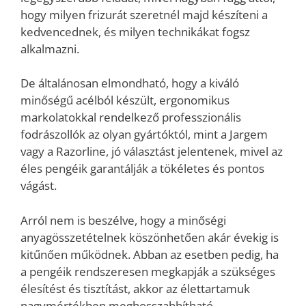
hogy milyen frizurát szeretnél majd készíteni a
kedvencednek, és milyen technikákat fogsz
alkalmazni.
De általánosan elmondható, hogy a kiváló
minőségű acélból készült, ergonomikus
markolatokkal rendelkező professzionális
fodrászollók az olyan gyártóktól, mint a Jargem
vagy a Razorline, jó választást jelentenek, mivel az
éles pengéik garantálják a tökéletes és pontos
vágást.
Arról nem is beszélve, hogy a minőségi
anyagösszetételnek köszönhetően akár évekig is
kitűnően működnek. Abban az esetben pedig, ha
a pengéik rendszeresen megkapják a szükséges
élesítést és tisztítást, akkor az élettartamuk
nagymértékben meghosszabbítható.