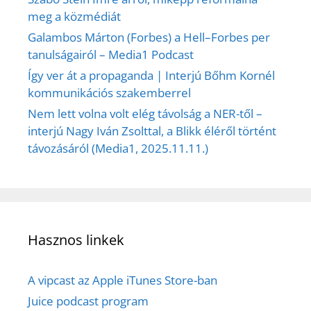
meg a közmédiát
Galambos Márton (Forbes) a Hell–Forbes per
tanulságairól – Media1 Podcast
Így ver át a propaganda | Interjú Bőhm Kornél
kommunikációs szakemberrel
Nem lett volna volt elég távolság a NER-től –
interjú Nagy Iván Zsolttal, a Blikk éléről történt
távozásáról (Media1, 2025.11.11.)
Hasznos linkek
A vipcast az Apple iTunes Store-ban
Juice podcast program