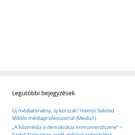
Legutóbbi bejegyzések
Új médiatörvény, új korszak? Interjú Sükösd
Miklós médiaprofesszorral (Media1)
„A közmédia a demokrácia immunrendszere” –
Szabó Stein Imre arról, miképp reformálná