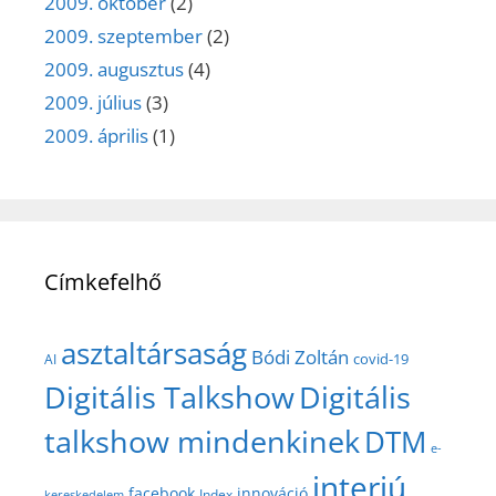
2009. október
(2)
2009. szeptember
(2)
2009. augusztus
(4)
2009. július
(3)
2009. április
(1)
Címkefelhő
asztaltársaság
Bódi Zoltán
covid-19
AI
Digitális Talkshow
Digitális
talkshow mindenkinek
DTM
e-
interjú
facebook
innováció
Index
kereskedelem