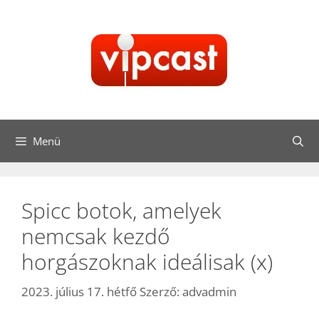
Kilépés
a
tartalomba
Menü
Spicc botok, amelyek
nemcsak kezdő
horgászoknak ideálisak (x)
2023. július 17. hétfő
Szerző:
advadmin