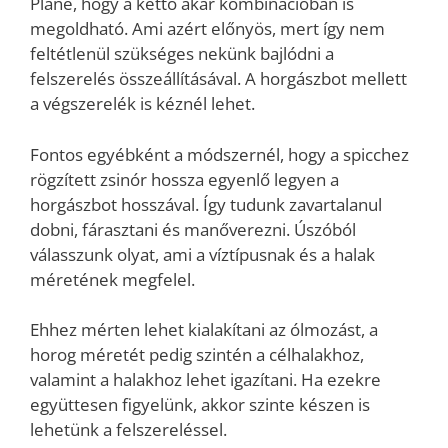
Pláne, hogy a kettő akár kombinációban is
megoldható. Ami azért előnyös, mert így nem
feltétlenül szükséges nekünk bajlódni a
felszerelés összeállításával. A horgászbot mellett
a végszerelék is kéznél lehet.
Fontos egyébként a módszernél, hogy a spicchez
rögzített zsinór hossza egyenlő legyen a
horgászbot hosszával. Így tudunk zavartalanul
dobni, fárasztani és manőverezni. Úszóból
válasszunk olyat, ami a víztípusnak és a halak
méretének megfelel.
Ehhez mérten lehet kialakítani az ólmozást, a
horog méretét pedig szintén a célhalakhoz,
valamint a halakhoz lehet igazítani. Ha ezekre
együttesen figyelünk, akkor szinte készen is
lehetünk a felszereléssel.