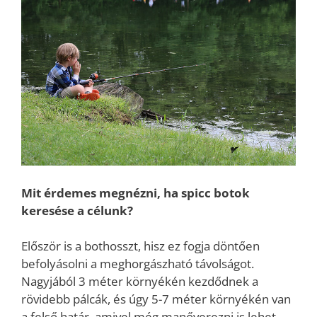
Mit érdemes megnézni, ha spicc botok
keresése a célunk?
Először is a bothosszt, hisz ez fogja döntően
befolyásolni a meghorgászható távolságot.
Nagyjából 3 méter környékén kezdődnek a
rövidebb pálcák, és úgy 5-7 méter környékén van
a felső határ, amivel még manőverezni is lehet.