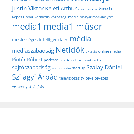
Justin Viktor
Keleti Arthur
kutatás
koronavírus
közösségi média
Képes Gábor
közmédia
magyar médiahelyzet
media1
media1 műsor
média
mesterséges intelligencia
MI
Netidők
médiaszabadság
online média
oktatás
Pintér Róbert
podcast
posztmodem
robot
rádió
Szalay Dániel
sajtószabadság
startup
social media
Szilágyi Árpád
televíziózás
tv
tévé
tévézés
verseny
újságírás