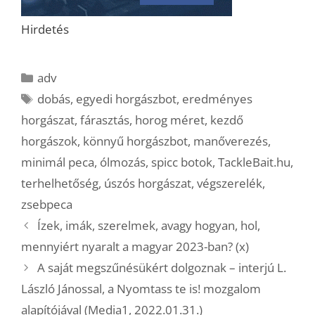
Hirdetés
Kategória
adv
Címkék
dobás
,
egyedi horgászbot
,
eredményes
horgászat
,
fárasztás
,
horog méret
,
kezdő
horgászok
,
könnyű horgászbot
,
manőverezés
,
minimál peca
,
ólmozás
,
spicc botok
,
TackleBait.hu
,
terhelhetőség
,
úszós horgászat
,
végszerelék
,
zsebpeca
Ízek, imák, szerelmek, avagy hogyan, hol,
mennyiért nyaralt a magyar 2023-ban? (x)
A saját megszűnésükért dolgoznak – interjú L.
László Jánossal, a Nyomtass te is! mozgalom
alapítójával (Media1, 2022.01.31.)