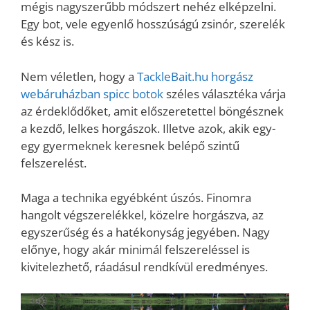
mégis nagyszerűbb módszert nehéz elképzelni.
Egy bot, vele egyenlő hosszúságú zsinór, szerelék
és kész is.
Nem véletlen, hogy a
TackleBait.hu horgász
webáruházban spicc botok
széles választéka várja
az érdeklődőket, amit előszeretettel böngésznek
a kezdő, lelkes horgászok. Illetve azok, akik egy-
egy gyermeknek keresnek belépő szintű
felszerelést.
Maga a technika egyébként úszós. Finomra
hangolt végszerelékkel, közelre horgászva, az
egyszerűség és a hatékonyság jegyében. Nagy
előnye, hogy akár minimál felszereléssel is
kivitelezhető, ráadásul rendkívül eredményes.