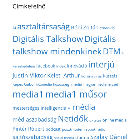
Címkefelhő
asztaltársaság
Bódi Zoltán
covid-19
AI
Digitális Talkshow
Digitális
talkshow mindenkinek
DTM
e-
interjú
facebook
innováció
Index
kereskedelem
Justin Viktor
Keleti Arthur
kutatás
koronavírus
közösségi média
Képes Gábor
közmédia
magyar médiahelyzet
media1
media1 műsor
média
mesterséges intelligencia
MI
Netidők
médiaszabadság
online média
oktatás
Pintér Róbert
podcast
posztmodem
robot
rádió
Szalay Dániel
sajtószabadság
startup
social media