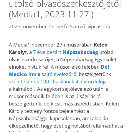
utolsó olvasószerkesztőjétől
(Media1, 2023.11.27.)
2023. november 27. hétfő
Szerző:
vipcast.hu
A Media1 november 27-i műsorában
Kelen
Károly
t, a
7 éve bezárt
Népszabadság
utolsó
olvasószerkesztőjét, a Népszabadság Egyesület
elnökét hívtuk fel. A műsor első felében
Del
Medico Imre
sajtólevelezőről
beszélgettünk
születésének 100., halálának 4. évfordulója
alkalmából. Az egykori sajtólevelező után, a
műsor második felében is az újságírásról
beszélgettünk, de kicsit más aspektusban. Kelen
Károly tett egy fontos bejelentést a
Népszabadsággal kapcsolatban, ami alapján
elképzelhető, hogy esetleg holtából feltámadhat a