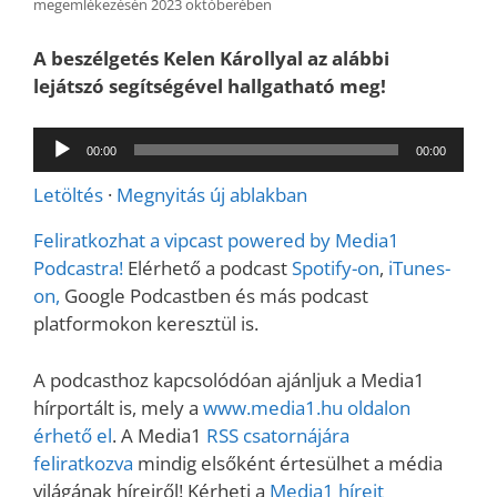
megemlékezésén 2023 októberében
A beszélgetés Kelen Károllyal az alábbi
lejátszó segítségével hallgatható meg!
Audió
00:00
00:00
lejátszó
Letöltés
·
Megnyitás új ablakban
Feliratkozhat a vipcast powered by Media1
Podcastra!
Elérhető a podcast
Spotify-on
,
iTunes-
on,
Google Podcastben és más podcast
platformokon keresztül is.
A podcasthoz kapcsolódóan ajánljuk a Media1
hírportált is, mely a
www.media1.hu oldalon
érhető el
. A Media1
RSS csatornájára
feliratkozva
mindig elsőként értesülhet a média
világának híreiről! Kérheti a
Media1 híreit