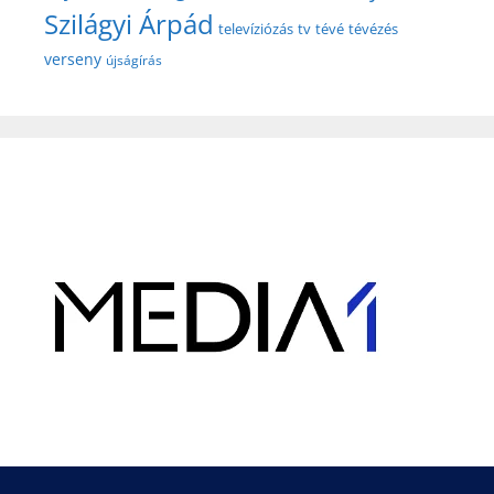
Szilágyi Árpád
televíziózás
tv
tévé
tévézés
verseny
újságírás
Hirdetés