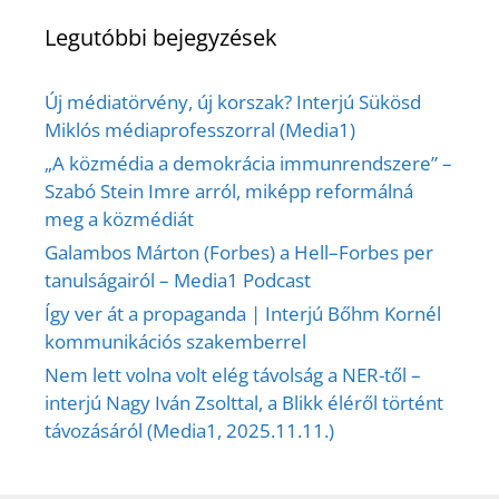
Legutóbbi bejegyzések
Új médiatörvény, új korszak? Interjú Sükösd
Miklós médiaprofesszorral (Media1)
„A közmédia a demokrácia immunrendszere” –
Szabó Stein Imre arról, miképp reformálná
meg a közmédiát
Galambos Márton (Forbes) a Hell–Forbes per
tanulságairól – Media1 Podcast
Így ver át a propaganda | Interjú Bőhm Kornél
kommunikációs szakemberrel
Nem lett volna volt elég távolság a NER-től –
interjú Nagy Iván Zsolttal, a Blikk éléről történt
távozásáról (Media1, 2025.11.11.)