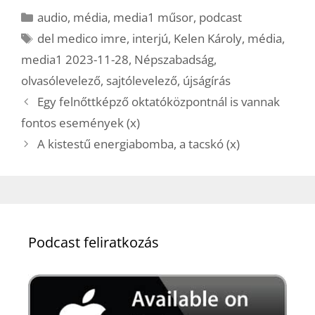
Kategória
audio
,
média
,
media1 műsor
,
podcast
Címkék
del medico imre
,
interjú
,
Kelen Károly
,
média
,
media1 2023-11-28
,
Népszabadság
,
olvasólevelező
,
sajtólevelező
,
újságírás
Egy felnőttképző oktatóközpontnál is vannak
fontos események (x)
A kistestű energiabomba, a tacskó (x)
Podcast feliratkozás