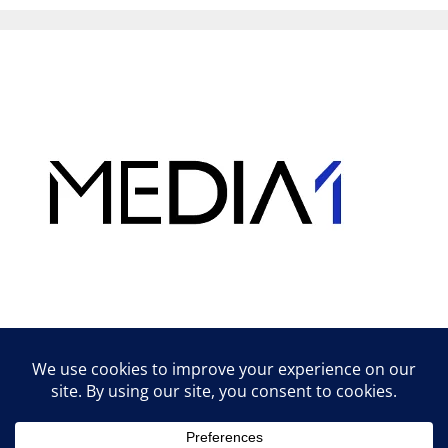
Hirdetés
Lifestyle tippek & trükkök