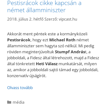
Pestisrácok cikke kapcsán a
német államminiszter
2018. július 2. hétfő
Szerző:
vipcast.hu
Akkorát ment péntek este a kormányközeli
Pestisrácok
, hogy ezt
Michael Roth
német
államminiszter sem hagyta szó nélkül. Mi pedig
röviden meginterjúvoltuk
Stumpf András
t, a
jobboldali, a Fidesz által létrehozott, majd a Fidesz
által tönkretett
Heti Válasz
munkatársát, milyen
az, amikor a jobboldali sajtó támad egy jobboldali,
konzervatív újságírót.
Olvass tovább
Kategória
média