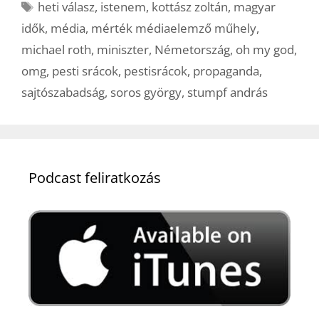
Címkék
heti válasz
,
istenem
,
kottász zoltán
,
magyar
idők
,
média
,
mérték médiaelemző műhely
,
michael roth
,
miniszter
,
Németország
,
oh my god
,
omg
,
pesti srácok
,
pestisrácok
,
propaganda
,
sajtószabadság
,
soros györgy
,
stumpf andrás
Podcast feliratkozás