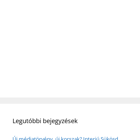
Legutóbbi bejegyzések
Új médiatörvény, új korszak? Interjú Sükösd