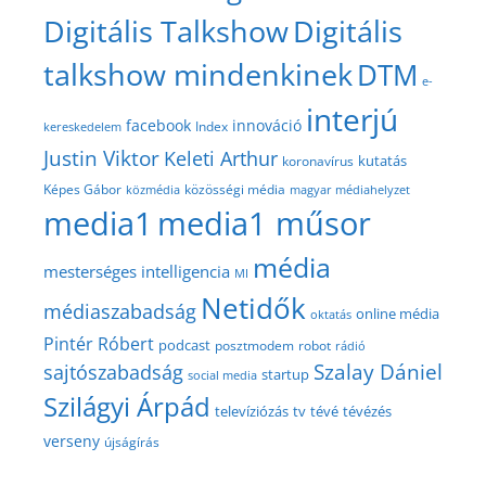
Digitális Talkshow
Digitális
talkshow mindenkinek
DTM
e-
interjú
facebook
innováció
Index
kereskedelem
Justin Viktor
Keleti Arthur
kutatás
koronavírus
közösségi média
Képes Gábor
közmédia
magyar médiahelyzet
media1
media1 műsor
média
mesterséges intelligencia
MI
Netidők
médiaszabadság
online média
oktatás
Pintér Róbert
podcast
posztmodem
robot
rádió
Szalay Dániel
sajtószabadság
startup
social media
Szilágyi Árpád
televíziózás
tv
tévé
tévézés
verseny
újságírás