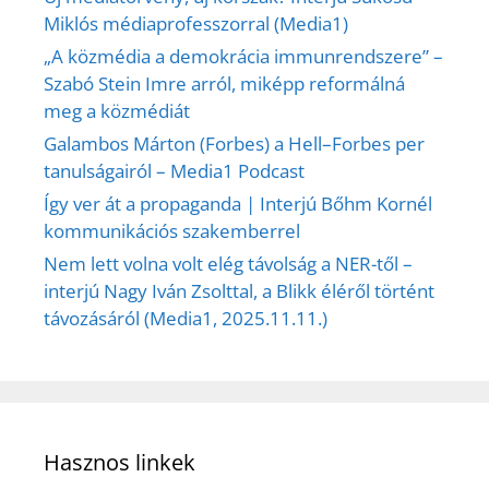
Miklós médiaprofesszorral (Media1)
„A közmédia a demokrácia immunrendszere” –
Szabó Stein Imre arról, miképp reformálná
meg a közmédiát
Galambos Márton (Forbes) a Hell–Forbes per
tanulságairól – Media1 Podcast
Így ver át a propaganda | Interjú Bőhm Kornél
kommunikációs szakemberrel
Nem lett volna volt elég távolság a NER-től –
interjú Nagy Iván Zsolttal, a Blikk éléről történt
távozásáról (Media1, 2025.11.11.)
Hasznos linkek