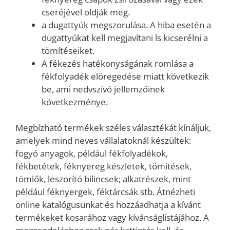
cseréjével oldják meg.
a dugattyúk megszorulása. A hiba esetén a
dugattyúkat kell megjavítani ls kicserélni a
tömítéseiket.
A fékezés hatékonyságának romlása a
fékfolyadék elöregedése miatt következik
be, ami nedvszívó jellemzőinek
következménye.
Megbízható termékek széles választékát kínáljuk,
amelyek mind neves vállalatoknál készültek:
fogyó anyagok, például fékfolyadékok,
fékbetétek, féknyereg készletek, tömítések,
tömlők, leszorító bilincsek; alkatrészek, mint
például féknyergek, féktárcsák stb. Átnézheti
online katalógusunkat és hozzáadhatja a kívánt
termékeket kosarához vagy kívánságlistájához. A