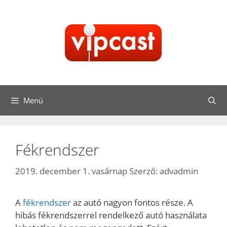
Kilépés
a
tartalomba
Menü
Fékrendszer
2019. december 1. vasárnap
Szerző:
advadmin
A
fékrendszer
az autó nagyon fontos része. A
hibás fékrendszerrel rendelkező autó használata