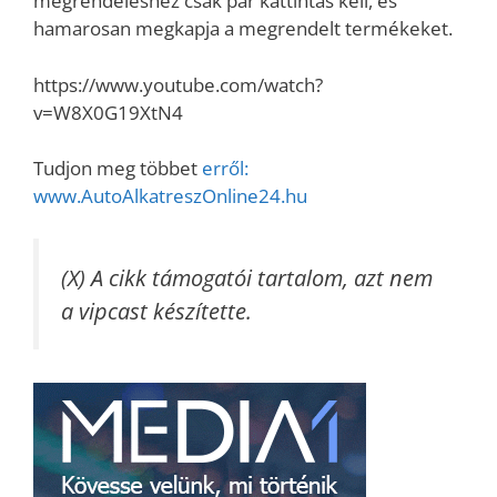
megrendeléshez csak pár kattintás kell, és
hamarosan megkapja a megrendelt termékeket.
https://www.youtube.com/watch?
v=W8X0G19XtN4
Tudjon meg többet
erről:
www.AutoAlkatreszOnline24.hu
(X) A cikk támogatói tartalom, azt nem
a vipcast készítette.