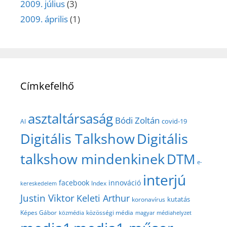
2009. július
(3)
2009. április
(1)
Címkefelhő
asztaltársaság
Bódi Zoltán
covid-19
AI
Digitális Talkshow
Digitális
talkshow mindenkinek
DTM
e-
interjú
facebook
innováció
Index
kereskedelem
Justin Viktor
Keleti Arthur
kutatás
koronavírus
közösségi média
Képes Gábor
közmédia
magyar médiahelyzet