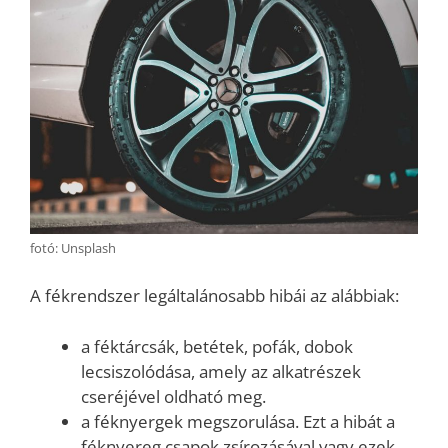
fotó: Unsplash
A fékrendszer legáltalánosabb hibái az alábbiak:
a féktárcsák, betétek, pofák, dobok
lecsiszolódása, amely az alkatrészek
cseréjével oldható meg.
a féknyergek megszorulása. Ezt a hibát a
féknyereg csapok zsírozásával vagy ezek