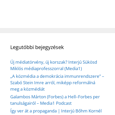
Legutóbbi bejegyzések
Új médiatörvény, új korszak? Interjú Sükösd
Miklós médiaprofesszorral (Media1)
„A közmédia a demokrácia immunrendszere” –
Szabó Stein Imre arról, miképp reformálná
meg a közmédiát
Galambos Márton (Forbes) a Hell–Forbes per
tanulságairól – Media1 Podcast
Így ver át a propaganda | Interjú Bőhm Kornél