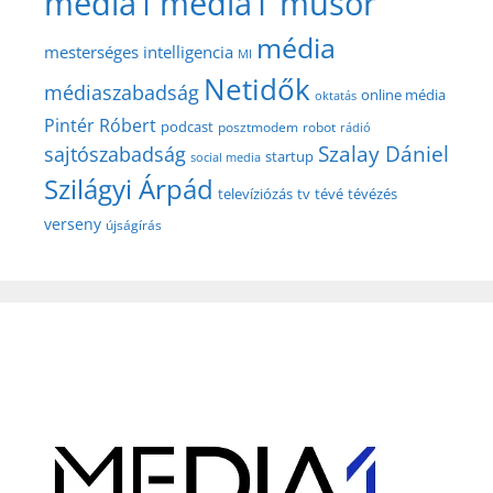
media1
media1 műsor
média
mesterséges intelligencia
MI
Netidők
médiaszabadság
online média
oktatás
Pintér Róbert
podcast
posztmodem
robot
rádió
Szalay Dániel
sajtószabadság
startup
social media
Szilágyi Árpád
televíziózás
tv
tévé
tévézés
verseny
újságírás