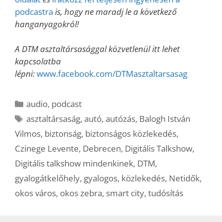
podcastra
is, hogy ne maradj le a következő
hanganyagokról!
A DTM asztaltársasággal közvetlenül itt lehet
kapcsolatba
lépni:
www.facebook.com/DTMasztaltarsasag
Kategória
audio
,
podcast
Címkék
asztaltársaság
,
autó
,
autózás
,
Balogh István
Vilmos
,
biztonság
,
biztonságos közlekedés
,
Czinege Levente
,
Debrecen
,
Digitális Talkshow
,
Digitális talkshow mindenkinek
,
DTM
,
gyalogátkelőhely
,
gyalogos
,
közlekedés
,
Netidők
,
okos város
,
okos zebra
,
smart city
,
tudósítás