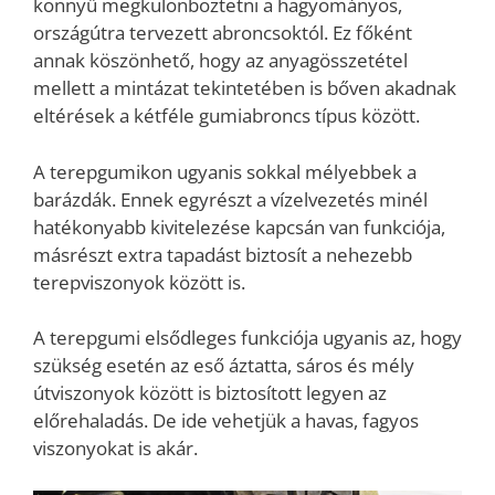
könnyű megkülönböztetni a hagyományos,
országútra tervezett abroncsoktól. Ez főként
annak köszönhető, hogy az anyagösszetétel
mellett a mintázat tekintetében is bőven akadnak
eltérések a kétféle gumiabroncs típus között.
A terepgumikon ugyanis sokkal mélyebbek a
barázdák. Ennek egyrészt a vízelvezetés minél
hatékonyabb kivitelezése kapcsán van funkciója,
másrészt extra tapadást biztosít a nehezebb
terepviszonyok között is.
A terepgumi elsődleges funkciója ugyanis az, hogy
szükség esetén az eső áztatta, sáros és mély
útviszonyok között is biztosított legyen az
előrehaladás. De ide vehetjük a havas, fagyos
viszonyokat is akár.