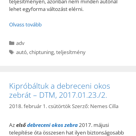
teljesítményén, azonban nem minden autónál
lehet egyforma változást elérni.
Olvass tovább
Kategória
adv
Címkék
autó
,
chiptuning
,
teljesítmény
Kipróbáltuk a debreceni okos
zebrát – DTM, 2017.01.23./2.
2018. február 1. csütörtök
Szerző:
Nemes Cilla
Az
első
debreceni okos zebra
2017. májusi
telepítése óta összesen hat ilyen biztonságosabb