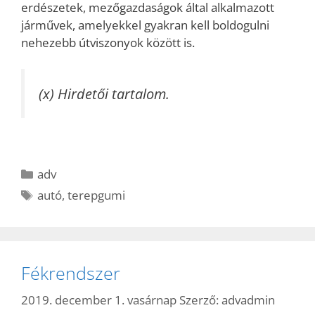
erdészetek, mezőgazdaságok által alkalmazott
járművek, amelyekkel gyakran kell boldogulni
nehezebb útviszonyok között is.
(x) Hirdetői tartalom.
Kategória
adv
Címkék
autó
,
terepgumi
Fékrendszer
2019. december 1. vasárnap
Szerző:
advadmin