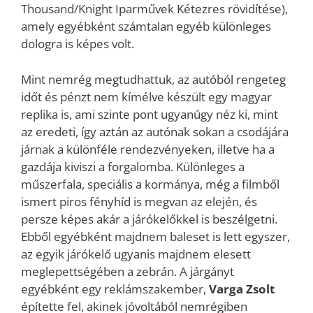
Thousand/Knight Iparművek Kétezres rövidítése),
amely egyébként számtalan egyéb különleges
dologra is képes volt.
Mint nemrég megtudhattuk, az autóból rengeteg
időt és pénzt nem kímélve készült egy magyar
replika is, ami szinte pont ugyanúgy néz ki, mint
az eredeti, így aztán az autónak sokan a csodájára
járnak a különféle rendezvényeken, illetve ha a
gazdája kiviszi a forgalomba. Különleges a
műszerfala, speciális a kormánya, még a filmből
ismert piros fényhíd is megvan az elején, és
persze képes akár a járókelőkkel is beszélgetni.
Ebből egyébként majdnem baleset is lett egyszer,
az egyik járókelő ugyanis majdnem elesett
meglepettségében a zebrán. A járgányt
egyébként egy reklámszakember,
Varga Zsolt
építette fel, akinek jóvoltából nemrégiben