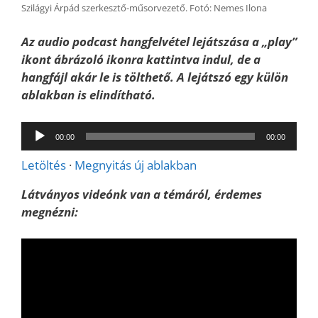
Szilágyi Árpád szerkesztő-műsorvezető. Fotó: Nemes Ilona
Az audio podcast hangfelvétel lejátszása a „play”
ikont ábrázoló ikonra kattintva indul, de a
hangfájl akár le is tölthető. A lejátszó egy külön
ablakban is elindítható.
Audió
00:00
00:00
lejátszó
Letöltés
·
Megnyitás új ablakban
Látványos videónk van a témáról, érdemes
megnézni: