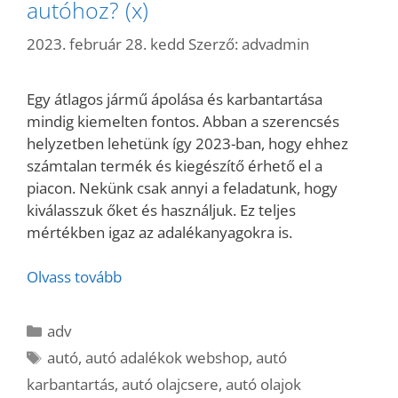
autóhoz? (x)
2023. február 28. kedd
Szerző:
advadmin
Egy átlagos jármű ápolása és karbantartása
mindig kiemelten fontos. Abban a szerencsés
helyzetben lehetünk így 2023-ban, hogy ehhez
számtalan termék és kiegészítő érhető el a
piacon. Nekünk csak annyi a feladatunk, hogy
kiválasszuk őket és használjuk. Ez teljes
mértékben igaz az adalékanyagokra is.
Olvass tovább
Kategória
adv
Címkék
autó
,
autó adalékok webshop
,
autó
karbantartás
,
autó olajcsere
,
autó olajok