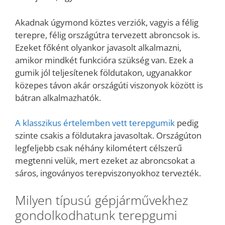
Akadnak úgymond köztes verziók, vagyis a félig
terepre, félig országútra tervezett abroncsok is.
Ezeket főként olyankor javasolt alkalmazni,
amikor mindkét funkcióra szükség van. Ezek a
gumik jól teljesítenek földutakon, ugyanakkor
közepes távon akár országúti viszonyok között is
bátran alkalmazhatók.
A klasszikus értelemben vett terepgumik
pedig
szinte csakis a földutakra javasoltak. Országúton
legfeljebb csak néhány kilométert célszerű
megtenni velük, mert ezeket az abroncsokat a
sáros, ingoványos terepviszonyokhoz tervezték.
Milyen típusú gépjárművekhez
gondolkodhatunk terepgumi