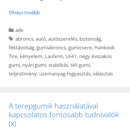
Olvass tovább
Kategória
adv
Címkék
abroncs
,
autó
,
autószerelés
,
biztonság
,
féktávolság
,
gumiabroncs
,
gumicsere
,
Hankook
Tire
,
kényelem
,
Laufenn
,
LK41
,
négy évszakos
gumi
,
nyári gumi
,
stabilitás
,
téli gumi
,
teljesítmény
,
üzemanyag-fogyasztás
,
választás
A terepgumik használatával
kapcsolatos fontosabb tudnivalók
(x)