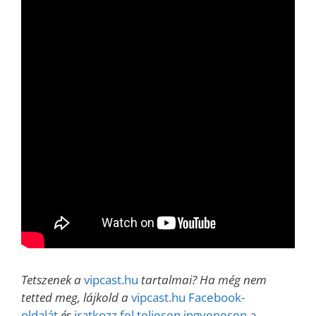
Tetszenek a
vipcast.hu
tartalmai? Ha még nem
tetted meg, lájkold a
vipcast.hu Facebook-
oldalát
és
iratkozz fel teljesen ingyenesen a