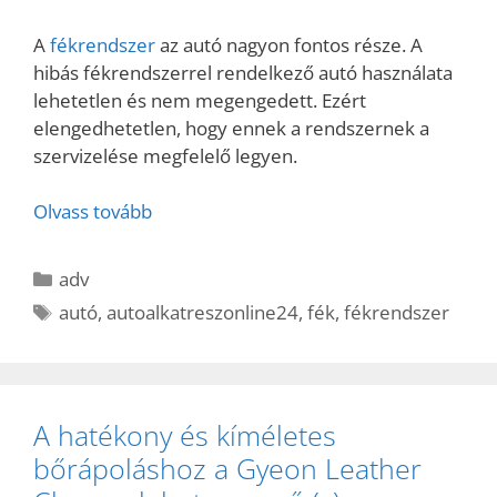
A
fékrendszer
az autó nagyon fontos része. A
hibás fékrendszerrel rendelkező autó használata
lehetetlen és nem megengedett. Ezért
elengedhetetlen, hogy ennek a rendszernek a
szervizelése megfelelő legyen.
Olvass tovább
Kategória
adv
Címkék
autó
,
autoalkatreszonline24
,
fék
,
fékrendszer
A hatékony és kíméletes
bőrápoláshoz a Gyeon Leather