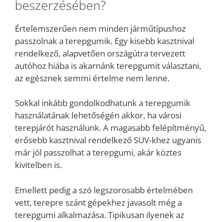
beszerzésében?
Értelemszerűen nem minden járműtípushoz
passzolnak a terepgumik. Egy kisebb kasztnival
rendelkező, alapvetően országútra tervezett
autóhoz hiába is akarnánk terepgumit választani,
az egésznek semmi értelme nem lenne.
Sokkal inkább gondolkodhatunk a terepgumik
használatának lehetőségén akkor, ha városi
terepjárót használunk. A magasabb felépítményű,
erősebb kasztnival rendelkező SUV-khez ugyanis
már jól passzolhat a terepgumi, akár köztes
kivitelben is.
Emellett pedig a szó legszorosabb értelmében
vett, terepre szánt gépekhez javasolt még a
terepgumi alkalmazása. Tipikusan ilyenek az