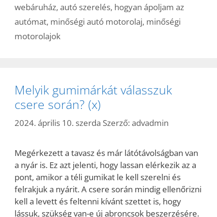
webáruház
,
autó szerelés
,
hogyan ápoljam az
autómat
,
minőségi autó motorolaj
,
minőségi
motorolajok
Melyik gumimárkát válasszuk
csere során? (x)
2024. április 10. szerda
Szerző:
advadmin
Megérkezett a tavasz és már látótávolságban van
a nyár is. Ez azt jelenti, hogy lassan elérkezik az a
pont, amikor a téli gumikat le kell szerelni és
felrakjuk a nyárit. A csere során mindig ellenőrizni
kell a levett és feltenni kívánt szettet is, hogy
lássuk, szükség van-e új abroncsok beszerzésére.