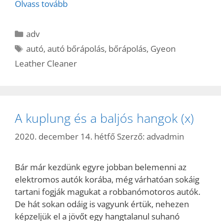
Olvass tovább
Kategória
adv
Címkék
autó
,
autó bőrápolás
,
bőrápolás
,
Gyeon
Leather Cleaner
A kuplung és a baljós hangok (x)
2020. december 14. hétfő
Szerző:
advadmin
Bár már kezdünk egyre jobban belemenni az
elektromos autók korába, még várhatóan sokáig
tartani fogják magukat a robbanómotoros autók.
De hát sokan odáig is vagyunk értük, nehezen
képzeljük el a jövőt egy hangtalanul suhanó