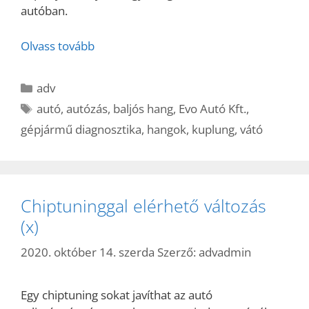
autóban.
Olvass tovább
Kategória
adv
Címkék
autó
,
autózás
,
baljós hang
,
Evo Autó Kft.
,
gépjármű diagnosztika
,
hangok
,
kuplung
,
vátó
Chiptuninggal elérhető változás
(x)
2020. október 14. szerda
Szerző:
advadmin
Egy chiptuning sokat javíthat az autó