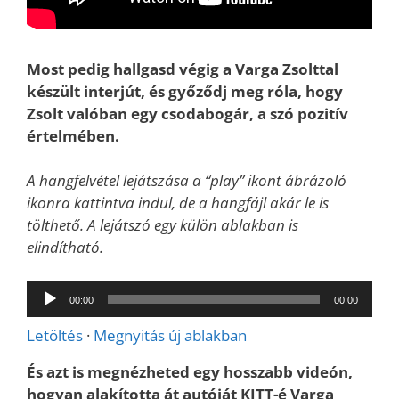
Most pedig hallgasd végig a Varga Zsolttal
készült interjút, és győződj meg róla, hogy
Zsolt valóban egy csodabogár, a szó pozitív
értelmében.
A hangfelvétel lejátszása a “play” ikont ábrázoló
ikonra kattintva indul, de a hangfájl akár le is
tölthető. A lejátszó egy külön ablakban is
elindítható.
Audió
00:00
00:00
lejátszó
Letöltés
·
Megnyitás új ablakban
És azt is megnézheted egy hosszabb videón,
hogyan alakította át autóját KITT-é Varga