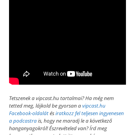
Tetszenek a vipcast.hu tartalmai? Ha még nem
tetted meg, lájkold be gyorsan a
vipcast.hu
Facebook-oldalát
és
iratkozz fel teljesen ingyenesen
a podcastra
is, hogy ne maradj le a következő
hanganyagokról! Észrevételed van? Írd meg