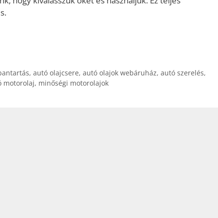
k, hogy kiválasszuk őket és használjuk. Ez teljes
s.
bantartás
,
autó olajcsere
,
autó olajok webáruház
,
autó szerelés
,
ó motorolaj
,
minőségi motorolajok