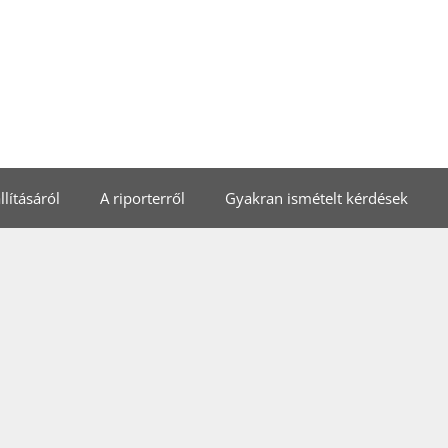
lításáról
A riporterről
Gyakran ismételt kérdések