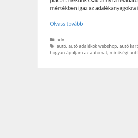
piacon. Nekünk csak annyi a feladatun
mértékben igaz az adalékanyagokra i
Olvass tovább
Kategória
adv
Címkék
autó
,
autó adalékok webshop
,
autó kar
hogyan ápoljam az autómat
,
minőségi aut