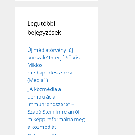
Legutóbbi
bejegyzések
Új médiatörvény, új
korszak? Interjú Sükösd
Miklós
médiaprofesszorral
(Media1)
„A közmédia a
demokrácia
immunrendszere” –
Szabó Stein Imre arról,
miképp reformálná meg
a közmédiát