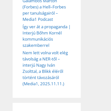
Galambos Márton
(Forbes) a Hell–Forbes
per tanulságairól –
Media1 Podcast
Így ver át a propaganda |
Interjú Bőhm Kornél
kommunikációs
szakemberrel
Nem lett volna volt elég
távolság a NER-től –
interjú Nagy Iván
Zsolttal, a Blikk éléről
történt távozásáról
(Media1, 2025.11.11.)