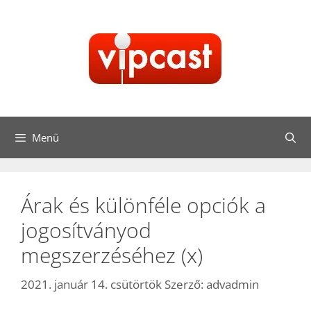
Kilépés
a
tartalomba
Menü
Árak és különféle opciók a
jogosítványod
megszerzéséhez (x)
2021. január 14. csütörtök
Szerző:
advadmin