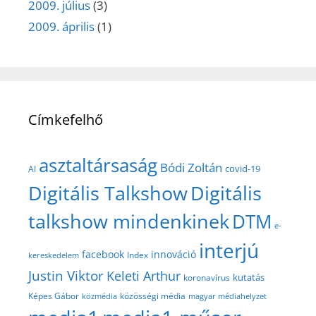
2009. július
(3)
2009. április
(1)
Címkefelhő
asztaltársaság
Bódi Zoltán
covid-19
AI
Digitális Talkshow
Digitális
talkshow mindenkinek
DTM
e-
interjú
facebook
innováció
Index
kereskedelem
Justin Viktor
Keleti Arthur
kutatás
koronavírus
közösségi média
Képes Gábor
közmédia
magyar médiahelyzet