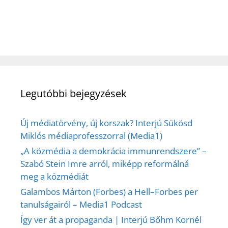
Legutóbbi bejegyzések
Új médiatörvény, új korszak? Interjú Sükösd
Miklós médiaprofesszorral (Media1)
„A közmédia a demokrácia immunrendszere” –
Szabó Stein Imre arról, miképp reformálná
meg a közmédiát
Galambos Márton (Forbes) a Hell–Forbes per
tanulságairól – Media1 Podcast
Így ver át a propaganda | Interjú Bőhm Kornél