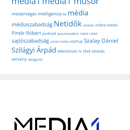
media1
media1 műsor
média
mesterséges intelligencia
MI
Netidők
médiaszabadság
online média
oktatás
Pintér Róbert
podcast
posztmodem
robot
rádió
Szalay Dániel
sajtószabadság
startup
social media
Szilágyi Árpád
televíziózás
tv
tévé
tévézés
verseny
újságírás