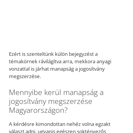
Ezért is szenteltünk külön bejegyzést a
témakörnek rávilágítva arra, mekkora anyagi
vonzattal is járhat manapság a jogosítvány
megszerzése.
Mennyibe kerül manapság a
jogosítvány megszerzése
Magyarországon?
A kérdésre kimondottan nehéz volna egzakt
választ adni, ugyanis egészen soktényezős