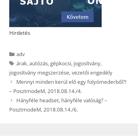
Hirdetés
Kategória
adv
Címkék
árak
,
autózás
,
gépkocsi
,
jogosítvány
,
jogosítvány megszerzése
,
vezetői engedély
Mennyi minden kerül elő egy folyómederből?!
– PosztmodeM, 2018.08.14./4.
Hányféle headset, hányféle valóság? –
PosztmodeM, 2018.08.14./6.