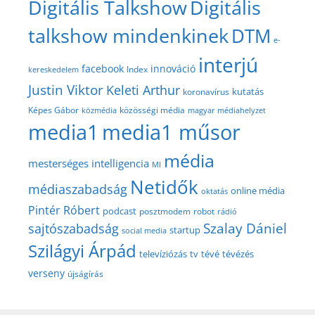
Digitális Talkshow
Digitális
talkshow mindenkinek
DTM
e-
interjú
facebook
innováció
Index
kereskedelem
Justin Viktor
Keleti Arthur
kutatás
koronavírus
közösségi média
Képes Gábor
közmédia
magyar médiahelyzet
media1
media1 műsor
média
mesterséges intelligencia
MI
Netidők
médiaszabadság
online média
oktatás
Pintér Róbert
podcast
posztmodem
robot
rádió
Szalay Dániel
sajtószabadság
startup
social media
Szilágyi Árpád
televíziózás
tv
tévé
tévézés
verseny
újságírás