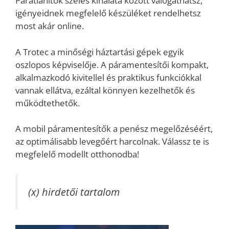
Párátlanítók széles kínálata között válogathatsz,
igényeidnek megfelelő készüléket rendelhetsz
most akár online.
A Trotec a minőségi háztartási gépek egyik
oszlopos képviselője. A páramentesítői kompakt,
alkalmazkodó kivitellel és praktikus funkciókkal
vannak ellátva, ezáltal könnyen kezelhetők és
működtethetők.
A mobil páramentesítők a penész megelőzéséért,
az optimálisabb levegőért harcolnak. Válassz te is
megfelelő modellt otthonodba!
(x) hirdetői tartalom