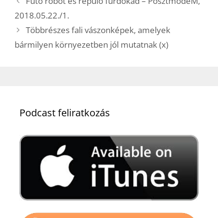
Futó robot és repülő fürdőkád – PosztmodeM,
2018.05.22./1.
Többrészes fali vászonképek, amelyek
bármilyen környezetben jól mutatnak (x)
Podcast feliratkozás