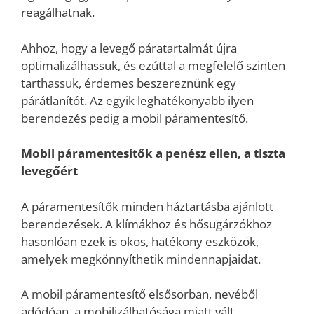
reagálhatnak.
Ahhoz, hogy a levegő páratartalmát újra
optimalizálhassuk, és ezúttal a megfelelő szinten
tarthassuk, érdemes beszereznünk egy
párátlanítót. Az egyik leghatékonyabb ilyen
berendezés pedig a mobil páramentesítő.
Mobil páramentesítők a penész ellen, a tiszta
levegőért
A páramentesítők minden háztartásba ajánlott
berendezések. A klímákhoz és hősugárzókhoz
hasonlóan ezek is okos, hatékony eszközök,
amelyek megkönnyíthetik mindennapjaidat.
A mobil páramentesítő elsősorban, nevéből
adódóan, a mobilizálhatósága miatt vált