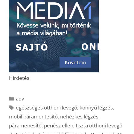
Hirdetés
Kategória
adv
Címkék
egészséges otthoni levegő
,
könnyű légzés
,
mobil páramentesítő
,
nehézkes légzés
,
páramenesítő
,
penész ellen
,
tiszta otthoni levegő