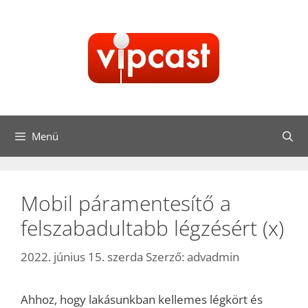
Kilépés
a
tartalomba
Menü
Mobil páramentesítő a
felszabadultabb légzésért (x)
2022. június 15. szerda
Szerző:
advadmin
Ahhoz, hogy lakásunkban kellemes légkört és