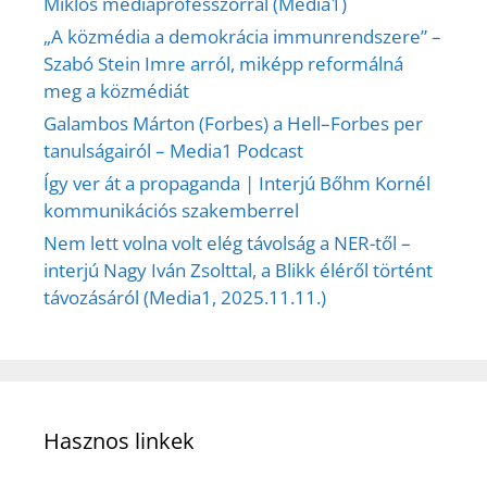
Miklós médiaprofesszorral (Media1)
„A közmédia a demokrácia immunrendszere” –
Szabó Stein Imre arról, miképp reformálná
meg a közmédiát
Galambos Márton (Forbes) a Hell–Forbes per
tanulságairól – Media1 Podcast
Így ver át a propaganda | Interjú Bőhm Kornél
kommunikációs szakemberrel
Nem lett volna volt elég távolság a NER-től –
interjú Nagy Iván Zsolttal, a Blikk éléről történt
távozásáról (Media1, 2025.11.11.)
Hasznos linkek