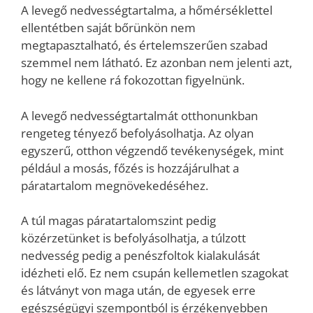
A levegő nedvességtartalma, a hőmérséklettel
ellentétben saját bőrünkön nem
megtapasztalható, és értelemszerűen szabad
szemmel nem látható. Ez azonban nem jelenti azt,
hogy ne kellene rá fokozottan figyelnünk.
A levegő nedvességtartalmát otthonunkban
rengeteg tényező befolyásolhatja. Az olyan
egyszerű, otthon végzendő tevékenységek, mint
például a mosás, főzés is hozzájárulhat a
páratartalom megnövekedéséhez.
A túl magas páratartalomszint pedig
közérzetünket is befolyásolhatja, a túlzott
nedvesség pedig a penészfoltok kialakulását
idézheti elő. Ez nem csupán kellemetlen szagokat
és látványt von maga után, de egyesek erre
egészségügyi szempontból is érzékenyebben