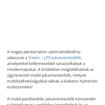
A magas páratartalom optimalizálásához
válasszuk a
Trotec – LPV páramentesítőit
,
amelyekkel kellemesebbé varázsolhatjuk a
mindennapokat. A kínálatban megtalálhatóak az
úgynevezett mobil páramentesítők, melyek
mobilizálhatóságukkal válnak a kedvenc háztartási
eszközeinkké!
A mobil párátlanítók, páramentesítők könnyedén
szüntetik meg a nehézkes levegővételt és az