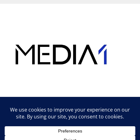
Hirdetés
Lifestyle tippek & trükkök