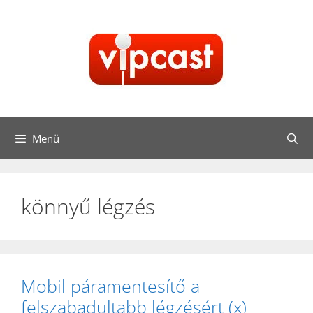
Kilépés
a
tartalomba
Menü
könnyű légzés
Mobil páramentesítő a
felszabadultabb légzésért (x)