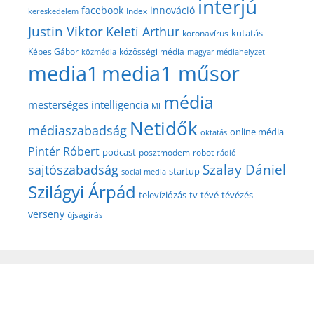
interjú
facebook
innováció
Index
kereskedelem
Justin Viktor
Keleti Arthur
kutatás
koronavírus
közösségi média
Képes Gábor
közmédia
magyar médiahelyzet
media1
media1 műsor
média
mesterséges intelligencia
MI
Netidők
médiaszabadság
online média
oktatás
Pintér Róbert
podcast
posztmodem
robot
rádió
Szalay Dániel
sajtószabadság
startup
social media
Szilágyi Árpád
televíziózás
tv
tévé
tévézés
verseny
újságírás