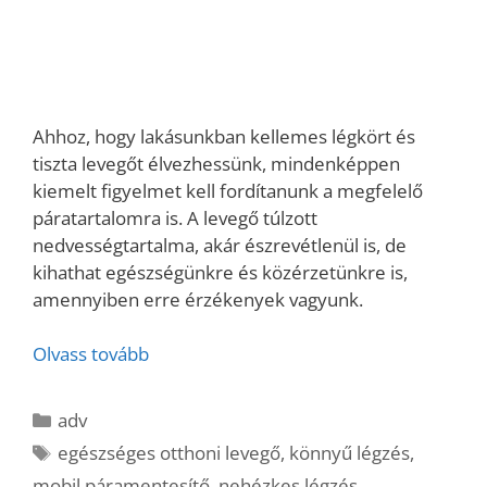
Ahhoz, hogy lakásunkban kellemes légkört és
tiszta levegőt élvezhessünk, mindenképpen
kiemelt figyelmet kell fordítanunk a megfelelő
páratartalomra is. A levegő túlzott
nedvességtartalma, akár észrevétlenül is, de
kihathat egészségünkre és közérzetünkre is,
amennyiben erre érzékenyek vagyunk.
Olvass tovább
Kategória
adv
Címkék
egészséges otthoni levegő
,
könnyű légzés
,
mobil páramentesítő
,
nehézkes légzés
,