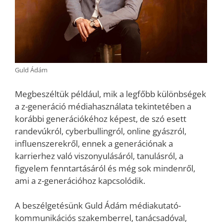
Guld Ádám
Megbeszéltük például, mik a legfőbb különbségek
a z-generáció médiahasználata tekintetében a
korábbi generációkéhoz képest, de szó esett
randevúkról, cyberbullingról, online gyászról,
influenszerekről, ennek a generációnak a
karrierhez való viszonyulásáról, tanulásról, a
figyelem fenntartásáról és még sok mindenről,
ami a z-generációhoz kapcsolódik.
A beszélgetésünk Guld Ádám médiakutató-
kommunikációs szakemberrel, tanácsadóval,