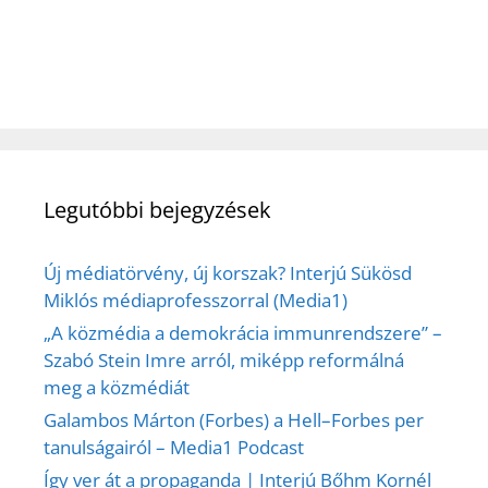
Legutóbbi bejegyzések
Új médiatörvény, új korszak? Interjú Sükösd
Miklós médiaprofesszorral (Media1)
„A közmédia a demokrácia immunrendszere” –
Szabó Stein Imre arról, miképp reformálná
meg a közmédiát
Galambos Márton (Forbes) a Hell–Forbes per
tanulságairól – Media1 Podcast
Így ver át a propaganda | Interjú Bőhm Kornél