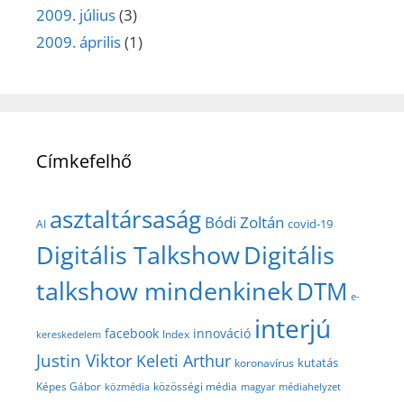
2009. július
(3)
2009. április
(1)
Címkefelhő
asztaltársaság
Bódi Zoltán
covid-19
AI
Digitális Talkshow
Digitális
talkshow mindenkinek
DTM
e-
interjú
facebook
innováció
Index
kereskedelem
Justin Viktor
Keleti Arthur
kutatás
koronavírus
közösségi média
Képes Gábor
közmédia
magyar médiahelyzet