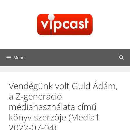
Kilépés
a
tartalomba
Menü
Vendégünk volt Guld Ádám,
a Z-generáció
médiahasználata című
könyv szerzője (Media1
2022-07-04)