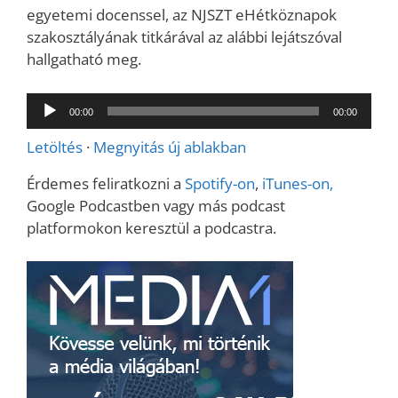
egyetemi docenssel, az NJSZT eHétköznapok
szakosztályának titkárával az alábbi lejátszóval
hallgatható meg.
Audió
00:00
00:00
lejátszó
Letöltés
·
Megnyitás új ablakban
Érdemes feliratkozni a
Spotify-on
,
iTunes-on,
Google Podcastben vagy más podcast
platformokon keresztül a podcastra.