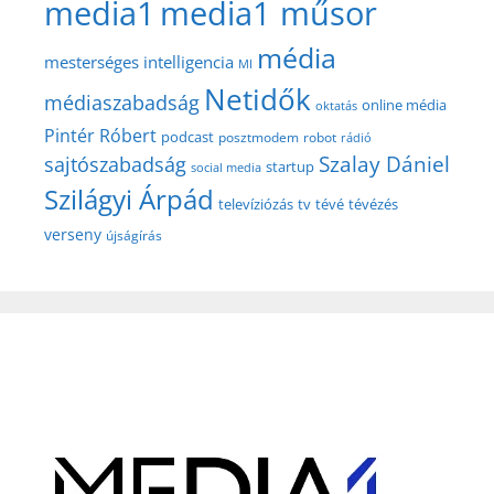
media1
media1 műsor
média
mesterséges intelligencia
MI
Netidők
médiaszabadság
online média
oktatás
Pintér Róbert
podcast
posztmodem
robot
rádió
Szalay Dániel
sajtószabadság
startup
social media
Szilágyi Árpád
televíziózás
tv
tévé
tévézés
verseny
újságírás