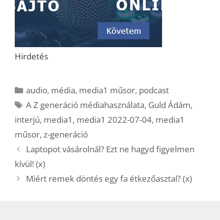
Hirdetés
Kategória
audio
,
média
,
media1 műsor
,
podcast
Címkék
A Z generáció médiahasználata
,
Guld Ádám
,
interjú
,
media1
,
media1 2022-07-04
,
media1
műsor
,
z-generáció
Laptopot vásárolnál? Ezt ne hagyd figyelmen
kívül! (x)
Miért remek döntés egy fa étkezőasztal? (x)