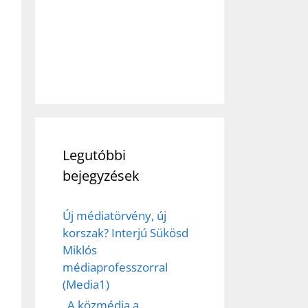
Legutóbbi
bejegyzések
Új médiatörvény, új
korszak? Interjú Sükösd
Miklós
médiaprofesszorral
(Media1)
„A közmédia a