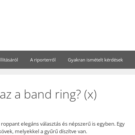
lításáról
A riporterről
Gyakran ismételt kérdések
z a band ring? (x)
 roppant elegáns választás és népszerű is egyben. Egy
övek, melyekkel a gyűrű díszítve van.