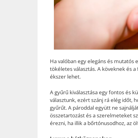
Ha valóban egy elegáns és mutatós el
tökéletes választás. A köveknek és 
ékszer lehet.
A gyűrű kiválasztása egy fontos és kül
választunk, ezért szánj rá elég időt,
gyűrűt. A pároddal együtt ne sajnálját
összetartozást és a szerelmeteket s
érezni, ha illik a bőrtónusodhoz, az 