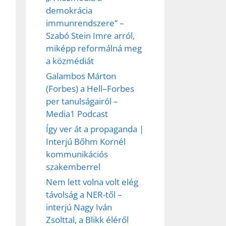
demokrácia
immunrendszere” –
Szabó Stein Imre arról,
miképp reformálná meg
a közmédiát
Galambos Márton
(Forbes) a Hell–Forbes
per tanulságairól –
Media1 Podcast
Így ver át a propaganda |
Interjú Bőhm Kornél
kommunikációs
szakemberrel
Nem lett volna volt elég
távolság a NER-től –
interjú Nagy Iván
Zsolttal, a Blikk éléről