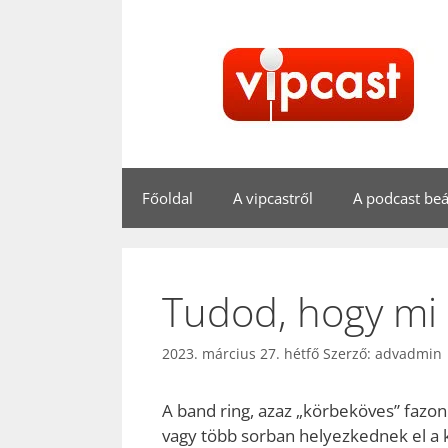
Kilépés
a
tartalomba
Főoldal
A vipcastről
A podcast beál
Tudod, hogy mi a
2023. március 27. hétfő
Szerző:
advadmin
A band ring, azaz „körbeköves” fazon
vagy több sorban helyezkednek el a k