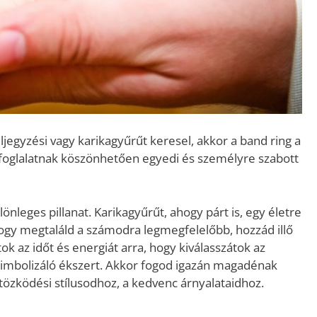
jegyzési vagy karikagyűrűt keresel, akkor a band ring a
a foglalatnak köszönhetően egyedi és személyre szabott
önleges pillanat. Karikagyűrűt, ahogy párt is, egy életre
 hogy megtaláld a számodra legmegfelelőbb, hozzád illő
ok az időt és energiát arra, hogy kiválasszátok az
zimbolizáló ékszert. Akkor fogod igazán magadénak
öltözködési stílusodhoz, a kedvenc árnyalataidhoz.