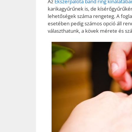
Az
Ékszerpalota band ring kínálatába
karikagyűrűnek is, de kísérőgyűrűként
lehetőségek száma rengeteg. A foglal
esetében pedig számos opció áll rende
választhatunk, a kövek mérete és sz