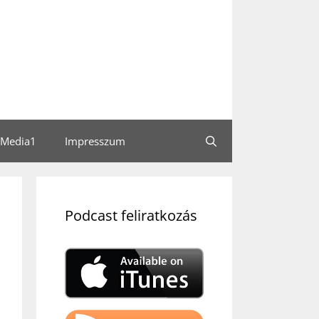
Media1
Impresszum
Podcast feliratkozás