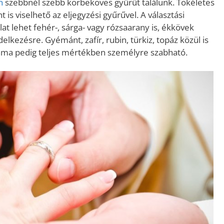
n
szebbnél szebb körbeköves gyűrűt találunk. Tökéletes
 is viselhető az eljegyzési gyűrűvel. A választási
at lehet fehér-, sárga- vagy rózsaarany is, ékkövek
lkezésre. Gyémánt, zafír, rubin, türkiz, topáz közül is
áma pedig teljes mértékben személyre szabható.