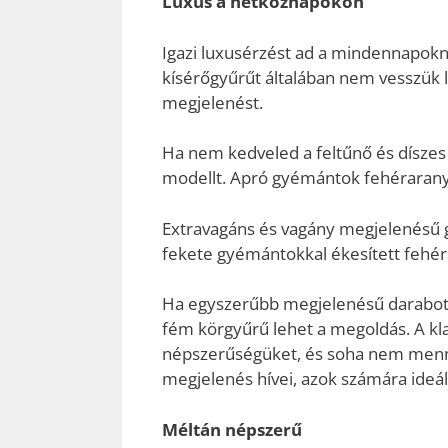
Luxus a hétköznapokon
Igazi luxusérzést ad a mindennapokna
kísérőgyűrűt általában nem vesszük l
megjelenést.
Ha nem kedveled a feltűnő és díszes
modellt. Apró gyémántok fehérarany 
Extravagáns és vagány megjelenésű 
fekete gyémántokkal ékesített fehér
Ha egyszerűbb megjelenésű darabot t
fém körgyűrű lehet a megoldás. A kla
népszerűségüket, és soha nem mennek 
megjelenés hívei, azok számára ideál
Méltán népszerű