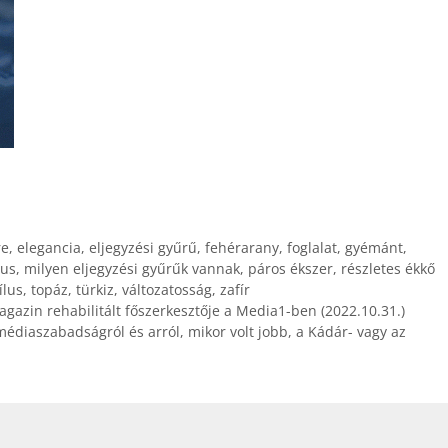
re
,
elegancia
,
eljegyzési gyűrű
,
fehérarany
,
foglalat
,
gyémánt
,
xus
,
milyen eljegyzési gyűrűk vannak
,
páros ékszer
,
részletes ékkő
ílus
,
topáz
,
türkiz
,
változatosság
,
zafír
agazin rehabilitált főszerkesztője a Media1-ben (2022.10.31.)
 médiaszabadságról és arról, mikor volt jobb, a Kádár- vagy az