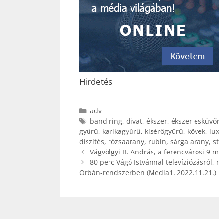
Hirdetés
Kategória
adv
Címkék
band ring
,
divat
,
ékszer
,
ékszer esküvő
gyűrű
,
karikagyűrű
,
kísérőgyűrű
,
kövek
,
lu
díszítés
,
rózsaarany
,
rubin
,
sárga arany
,
st
Vágvölgyi B. András, a ferencvárosi 9 m
80 perc Vágó Istvánnal televíziózásról,
Orbán-rendszerben (Media1, 2022.11.21.)