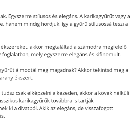
k. Egyszerre stílusos és elegáns. A karikagyűrűt vagy a
e, hanem mindig hordjuk, így a gyűrű stílusossá teszi a
 ékszereket, akkor megtaláltad a számodra megfelelő
foglalatban, mely egyszerre elegáns és kifinomult.
gyűrűt álmodtál meg magadnak? Akkor tekintsd meg a
arany ékszert.
udsz csak elképzelni a kezeden, akkor a kövek nélküli
sszikus karikagyűrűk továbbra is tartják
ki a divatból. Akik az elegáns, de visszafogott
is.