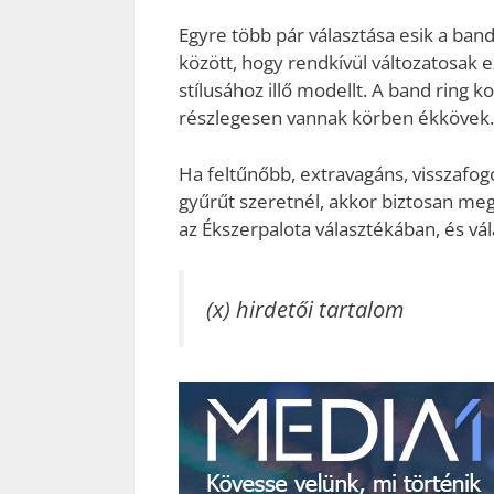
Egyre több pár választása esik a ban
között, hogy rendkívül változatosak 
stílusához illő modellt. A band ring 
részlegesen vannak körben ékkövek.
Ha feltűnőbb, extravagáns, visszafog
gyűrűt szeretnél, akkor biztosan me
az Ékszerpalota választékában, és vál
(x) hirdetői tartalom