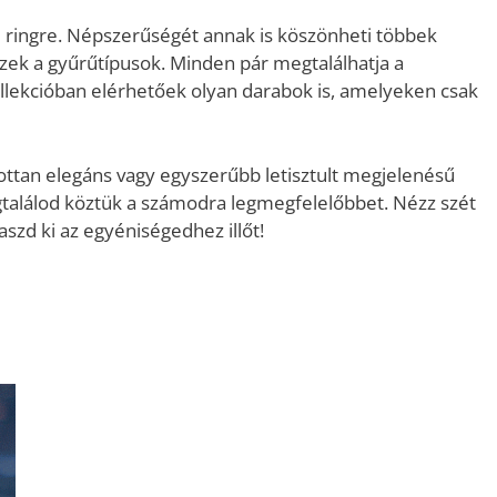
d ringre. Népszerűségét annak is köszönheti többek
ezek a gyűrűtípusok. Minden pár megtalálhatja a
kollekcióban elérhetőek olyan darabok is, amelyeken csak
ottan elegáns vagy egyszerűbb letisztult megjelenésű
gtalálod köztük a számodra legmegfelelőbbet. Nézz szét
aszd ki az egyéniségedhez illőt!