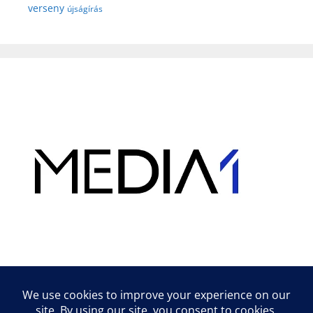
verseny
újságírás
Hirdetés