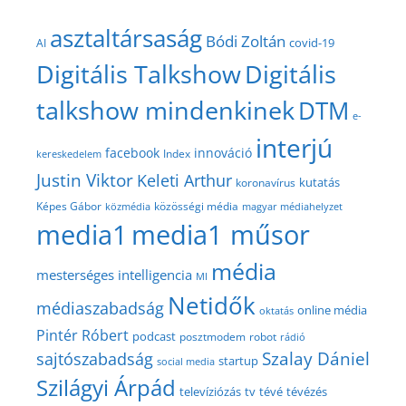
asztaltársaság
Bódi Zoltán
covid-19
AI
Digitális Talkshow
Digitális
talkshow mindenkinek
DTM
e-
interjú
facebook
innováció
Index
kereskedelem
Justin Viktor
Keleti Arthur
kutatás
koronavírus
közösségi média
Képes Gábor
közmédia
magyar médiahelyzet
media1
media1 műsor
média
mesterséges intelligencia
MI
Netidők
médiaszabadság
online média
oktatás
Pintér Róbert
podcast
posztmodem
robot
rádió
Szalay Dániel
sajtószabadság
startup
social media
Szilágyi Árpád
televíziózás
tv
tévé
tévézés