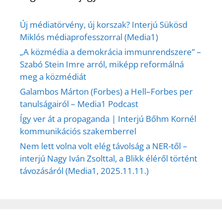
Új médiatörvény, új korszak? Interjú Sükösd
Miklós médiaprofesszorral (Media1)
„A közmédia a demokrácia immunrendszere” –
Szabó Stein Imre arról, miképp reformálná
meg a közmédiát
Galambos Márton (Forbes) a Hell–Forbes per
tanulságairól – Media1 Podcast
Így ver át a propaganda | Interjú Bőhm Kornél
kommunikációs szakemberrel
Nem lett volna volt elég távolság a NER-től –
interjú Nagy Iván Zsolttal, a Blikk éléről történt
távozásáról (Media1, 2025.11.11.)