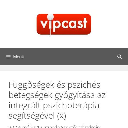
Kilépés
a
tartalomba
Menü
Függőségek és pszichés
betegségek gyógyítása az
integrált pszichoterápia
segítségével (x)
2023. május 17. szerda
Szerző:
advadmin