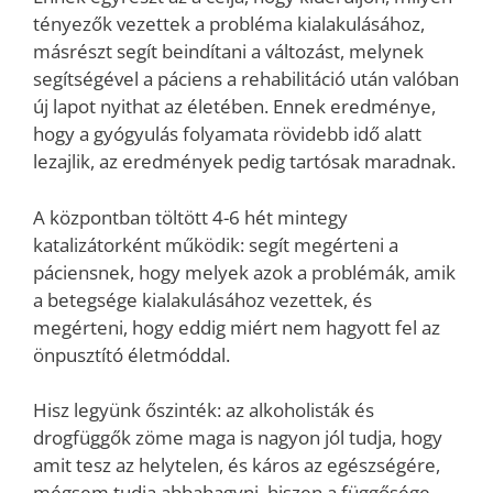
tényezők vezettek a probléma kialakulásához,
másrészt segít beindítani a változást, melynek
segítségével a páciens a rehabilitáció után valóban
új lapot nyithat az életében. Ennek eredménye,
hogy a gyógyulás folyamata rövidebb idő alatt
lezajlik, az eredmények pedig tartósak maradnak.
A központban töltött 4-6 hét mintegy
katalizátorként működik: segít megérteni a
páciensnek, hogy melyek azok a problémák, amik
a betegsége kialakulásához vezettek, és
megérteni, hogy eddig miért nem hagyott fel az
önpusztító életmóddal.
Hisz legyünk őszinték: az alkoholisták és
drogfüggők zöme maga is nagyon jól tudja, hogy
amit tesz az helytelen, és káros az egészségére,
mégsem tudja abbahagyni, hiszen a függősége