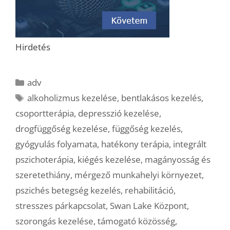
Hirdetés
Kategória
adv
Címkék
alkoholizmus kezelése
,
bentlakásos kezelés
,
csoportterápia
,
depresszió kezelése
,
drogfüggőség kezelése
,
függőség kezelés
,
gyógyulás folyamata
,
hatékony terápia
,
integrált
pszichoterápia
,
kiégés kezelése
,
magányosság és
szeretethiány
,
mérgező munkahelyi környezet
,
pszichés betegség kezelés
,
rehabilitáció
,
stresszes párkapcsolat
,
Swan Lake Központ
,
szorongás kezelése
,
támogató közösség
,