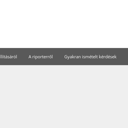
lításáról
A riporterről
Gyakran ismételt kérdések