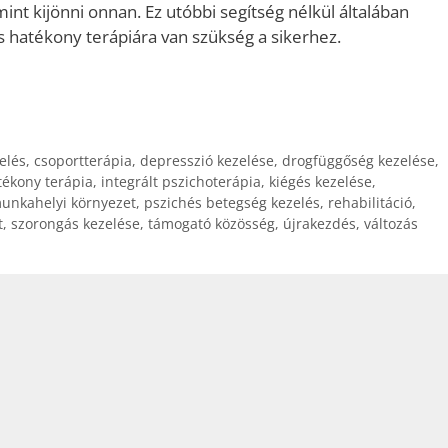
int kijönni onnan. Ez utóbbi segítség nélkül általában
 hatékony terápiára van szükség a sikerhez.
elés
,
csoportterápia
,
depresszió kezelése
,
drogfüggőség kezelése
,
tékony terápia
,
integrált pszichoterápia
,
kiégés kezelése
,
unkahelyi környezet
,
pszichés betegség kezelés
,
rehabilitáció
,
t
,
szorongás kezelése
,
támogató közösség
,
újrakezdés
,
változás