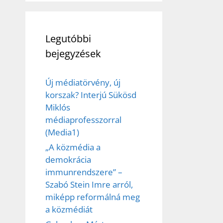
Legutóbbi
bejegyzések
Új médiatörvény, új
korszak? Interjú Sükösd
Miklós
médiaprofesszorral
(Media1)
„A közmédia a
demokrácia
immunrendszere” –
Szabó Stein Imre arról,
miképp reformálná meg
a közmédiát