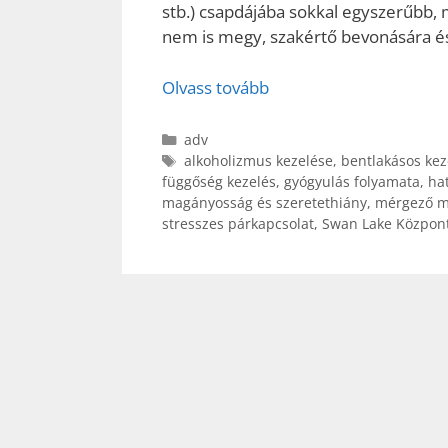
stb.) csapdájába sokkal egyszerűbb, m
nem is megy, szakértő bevonására és
Olvass tovább
Kategória
adv
Címkék
alkoholizmus kezelése
,
bentlakásos kez
függőség kezelés
,
gyógyulás folyamata
,
ha
magányosság és szeretethiány
,
mérgező m
stresszes párkapcsolat
,
Swan Lake Közpon