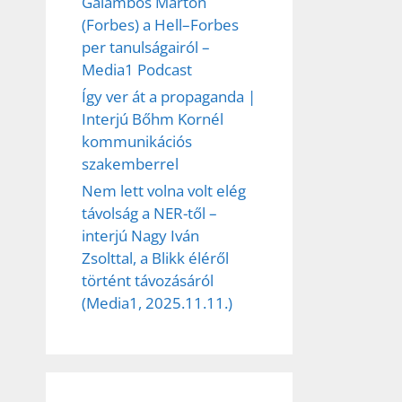
Galambos Márton
(Forbes) a Hell–Forbes
per tanulságairól –
Media1 Podcast
Így ver át a propaganda |
Interjú Bőhm Kornél
kommunikációs
szakemberrel
Nem lett volna volt elég
távolság a NER-től –
interjú Nagy Iván
Zsolttal, a Blikk éléről
történt távozásáról
(Media1, 2025.11.11.)