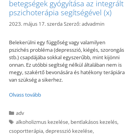
betegségek gyógyítása az integrált
pszichoterápia segítségével (x)
2023. május 17. szerda
Szerző:
advadmin
Belekerülni egy függőség vagy valamilyen
pszichés probléma (depresszió, kiégés, szorongás
stb.) csapdájába sokkal egyszerűbb, mint kijönni
onnan. Ez utóbbi segítség nélkül általában nem is
megy, szakértő bevonására és hatékony terápiára
van szükség a sikerhez.
Olvass tovább
Kategória
adv
Címkék
alkoholizmus kezelése
,
bentlakásos kezelés
,
csoportterápia
,
depresszió kezelése
,