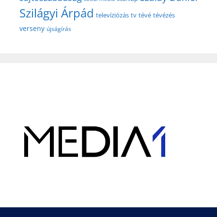
Szilágyi Árpád
televíziózás
tv
tévé
tévézés
verseny
újságírás
Hirdetés