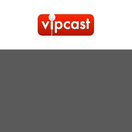
Kilépés
a
tartalomba