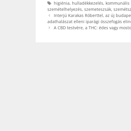
Címkék
higiénia
,
hulladékkezelés
,
kommunális 
szemételhelyezés
,
szemeteszsák
,
szemétsz
Interjú Karakas Róberttel, az új budape
adathalászat elleni iparági összefogás elin
A CBD testvére, a THC: édes vagy mosto