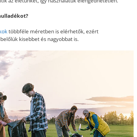
k az életünket, így használatuk elengedhetetlen.
hulladékot?
kok
többféle méretben is elérhetők, ezért
lőlük kisebbet és nagyobbat is.