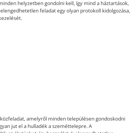
minden helyzetben gondolni kell, így mind a háztartások,
elengedhetetlen feladat egy olyan protokoll kidolgozása,
kezelését.
ő közfeladat, amelyről minden településen gondoskodni
yan jut el a hulladék a szeméttelepre. A