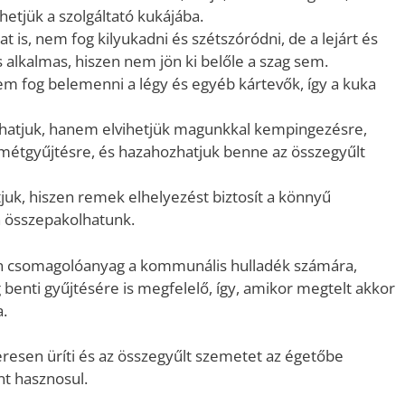
ihetjük a szolgáltató kukájába.
 is, nem fog kilyukadni és szétszóródni, de a lejárt és
 alkalmas, hiszen nem jön ki belőle a szag sem.
m fog belemenni a légy és egyéb kártevők, így a kuka
hatjuk, hanem elvihetjük magunkkal kempingezésre,
emétgyűjtésre, és hazahozhatjuk benne az összegyűlt
juk, hiszen remek elhelyezést biztosít a könnyű
n összepakolhatunk.
n csomagolóanyag a kommunális hulladék számára,
 benti gyűjtésére is megfelelő, így, amikor megtelt akkor
.
eresen üríti és az összegyűlt szemetet az égetőbe
nt hasznosul.