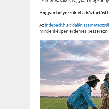
szemeteszsákok nagyban megkönnyíti
Hogyan helyezzük el a háztartási 
Az
indepack.hu oldalán szemeteszsá
mindenképpen érdemes beszerezni be