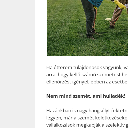
Ha étterem tulajdonosok vagyunk, va
arra, hogy kellő számú szemetest hel
ellenőrzést igényel, ebben az esetb
Nem mind szemét, ami hulladék!
Hazánkban is nagy hangsúlyt fektetne
legyen, már a szemét keletkezésekor o
vállalkozások megkapják a szelektív g