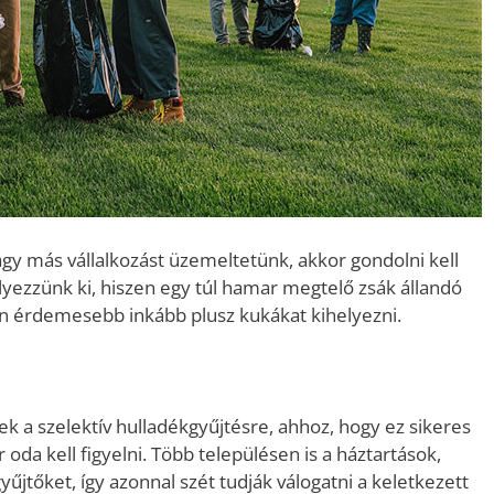
gy más vállalkozást üzemeltetünk, akkor gondolni kell
yezzünk ki, hiszen egy túl hamar megtelő zsák állandó
en érdemesebb inkább plusz kukákat kihelyezni.
k a szelektív hulladékgyűjtésre, ahhoz, hogy ez sikeres
da kell figyelni. Több településen is a háztartások,
yűjtőket, így azonnal szét tudják válogatni a keletkezett