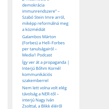
demokrácia
immunrendszere” –
Szabó Stein Imre arról,
miképp reformálná meg
a közmédiát
Galambos Márton
(Forbes) a Hell–Forbes
per tanulságairól –
Media1 Podcast
Így ver át a propaganda |
Interjú Bőhm Kornél
kommunikációs
szakemberrel
Nem lett volna volt elég
távolság a NER-től –
interjú Nagy Iván
Zsolttal, a Blikk éléről