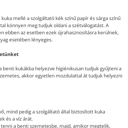
uka mellé a szolgáltató kék színű papír és sárga színű
al könnyen meg tudjuk oldani a szétválogatást. A
zen ebben az esetben ezek újrahasznosításra kerülnek,
nyag esetében lényeges.
letünket
 benti kukákba helyezve higiénikusan tudjuk gyűjteni a
zemetes, akkor egyetlen mozdulattal át tudjuk helyezni
, mind pedig a szolgáltató által biztosított kuka
ek és a víz árát.
 tenni a benti szemetesbe, majd, amikor megtelik,