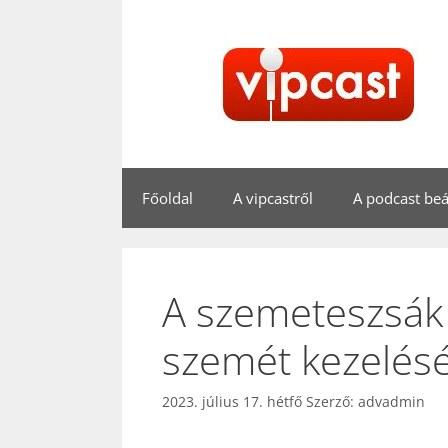
Kilépés
a
tartalomba
Főoldal
A vipcastről
A podcast beál
A szemeteszsák 
szemét kezelésé
2023. július 17. hétfő
Szerző:
advadmin