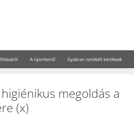
lításáról
A riporterről
Gyakran ismételt kérdések
higiénikus megoldás a
re (x)