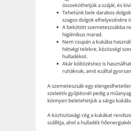
összeköthetjük a száját, és kiv
Tehetünk bele darabos dolgokat
szagos dolgok elhelyezésére is
A bekötött szemeteszsákba ne
higiénikus marad.
Nem csupán a kukába használ
hétvégi telekre, közösségi sz
hulladékot.
Akár költözéshez is használhat
ruháknak, amit ezáltal gyorsa
A szemeteszsák egy elengedhetetle
szelektív gyűjtésnél pedig a műanyag
könnyen beletehetjük a sárga kukába
A köztisztasági cég a kukákat rendsz
szállítja, ahol a hulladék hőenergiaké