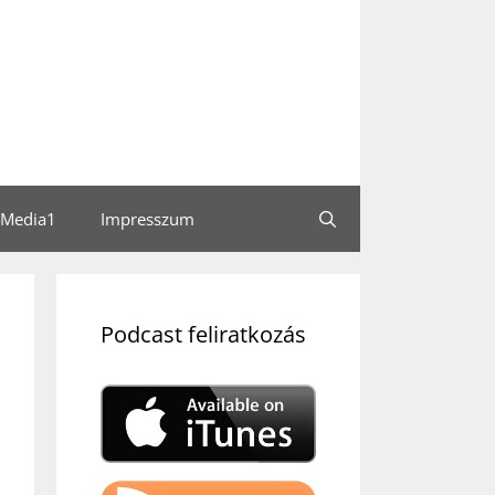
Media1
Impresszum
Podcast feliratkozás