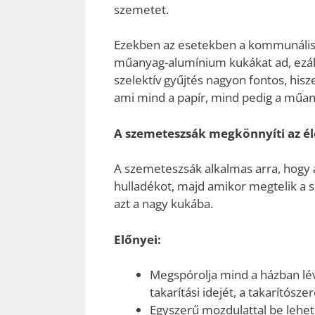
szemetet.
Ezekben az esetekben a kommunális k
műanyag-alumínium kukákat ad, ezált
szelektív gyűjtés nagyon fontos, his
ami mind a papír, mind pedig a műa
A szemeteszsák megkönnyíti az é
A szemeteszsák alkalmas arra, hogy a
hulladékot, majd amikor megtelik a s
azt a nagy kukába.
Előnyei:
Megspórolja mind a házban lévő
takarítási idejét, a takarítószer
Egyszerű mozdulattal be lehet