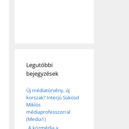
Legutóbbi
bejegyzések
Új médiatörvény, új
korszak? Interjú Sükösd
Miklós
médiaprofesszorral
(Media1)
„A közmédia a