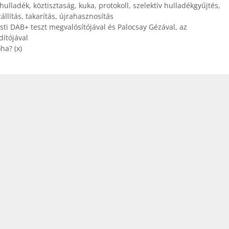
hulladék
,
köztisztaság
,
kuka
,
protokoll
,
szelektív hulladékgyűjtés
,
állítás
,
takarítás
,
újrahasznosítás
sti DAB+ teszt megvalósítójával és Palocsay Gézával, az
dítójával
ha? (x)