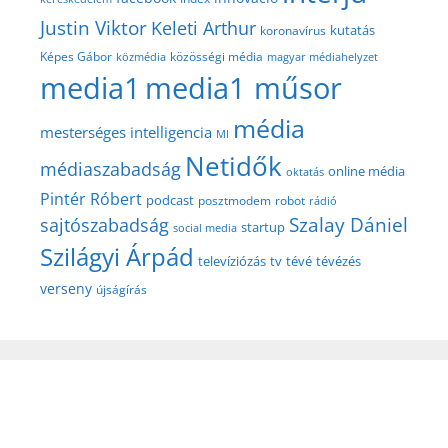
Justin Viktor
Keleti Arthur
kutatás
koronavírus
közösségi média
Képes Gábor
közmédia
magyar médiahelyzet
media1
media1 műsor
média
mesterséges intelligencia
MI
Netidők
médiaszabadság
online média
oktatás
Pintér Róbert
podcast
posztmodem
robot
rádió
Szalay Dániel
sajtószabadság
startup
social media
Szilágyi Árpád
televíziózás
tv
tévé
tévézés
verseny
újságírás