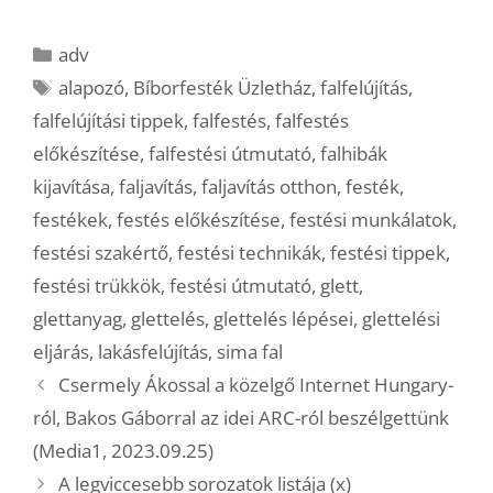
Kategória
adv
Címkék
alapozó
,
Bíborfesték Üzletház
,
falfelújítás
,
falfelújítási tippek
,
falfestés
,
falfestés
előkészítése
,
falfestési útmutató
,
falhibák
kijavítása
,
faljavítás
,
faljavítás otthon
,
festék
,
festékek
,
festés előkészítése
,
festési munkálatok
,
festési szakértő
,
festési technikák
,
festési tippek
,
festési trükkök
,
festési útmutató
,
glett
,
glettanyag
,
glettelés
,
glettelés lépései
,
glettelési
eljárás
,
lakásfelújítás
,
sima fal
Csermely Ákossal a közelgő Internet Hungary-
ról, Bakos Gáborral az idei ARC-ról beszélgettünk
(Media1, 2023.09.25)
A legviccesebb sorozatok listája (x)