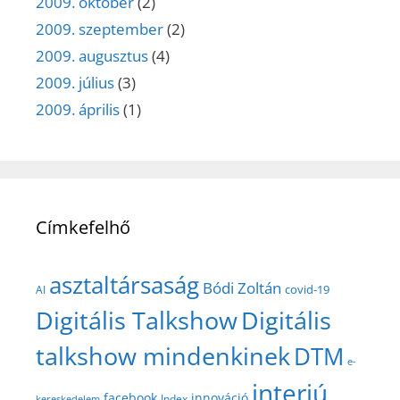
2009. október
(2)
2009. szeptember
(2)
2009. augusztus
(4)
2009. július
(3)
2009. április
(1)
Címkefelhő
asztaltársaság
Bódi Zoltán
covid-19
AI
Digitális Talkshow
Digitális
talkshow mindenkinek
DTM
e-
interjú
facebook
innováció
Index
kereskedelem