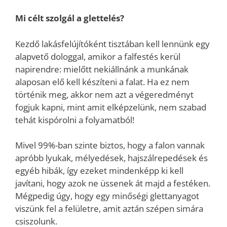
Mi célt szolgál a glettelés?
Kezdő lakásfelújítóként tisztában kell lennünk egy
alapvető dologgal, amikor a falfestés kerül
napirendre: mielőtt nekiállnánk a munkának
alaposan elő kell készíteni a falat. Ha ez nem
történik meg, akkor nem azt a végeredményt
fogjuk kapni, mint amit elképzelünk, nem szabad
tehát kispórolni a folyamatból!
Mivel 99%-ban szinte biztos, hogy a falon vannak
apróbb lyukak, mélyedések, hajszálrepedések és
egyéb hibák, így ezeket mindenképp ki kell
javítani, hogy azok ne üssenek át majd a festéken.
Mégpedig úgy, hogy egy minőségi glettanyagot
viszünk fel a felületre, amit aztán szépen simára
csiszolunk.