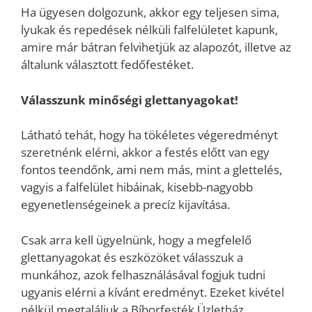
Ha ügyesen dolgozunk, akkor egy teljesen sima,
lyukak és repedések nélküli falfelületet kapunk,
amire már bátran felvihetjük az alapozót, illetve az
általunk választott fedőfestéket.
Válasszunk minőségi glettanyagokat!
Látható tehát, hogy ha tökéletes végeredményt
szeretnénk elérni, akkor a festés előtt van egy
fontos teendőnk, ami nem más, mint a glettelés,
vagyis a falfelület hibáinak, kisebb-nagyobb
egyenetlenségeinek a precíz kijavítása.
Csak arra kell ügyelnünk, hogy a megfelelő
glettanyagokat és eszközöket válasszuk a
munkához, azok felhasználásával fogjuk tudni
ugyanis elérni a kívánt eredményt. Ezeket kivétel
nélkül megtaláljuk a Bíborfesték Üzletház