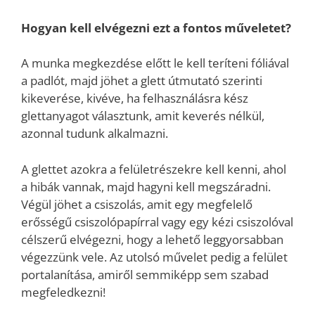
Hogyan kell elvégezni ezt a fontos műveletet?
A munka megkezdése előtt le kell teríteni fóliával
a padlót, majd jöhet a glett útmutató szerinti
kikeverése, kivéve, ha felhasználásra kész
glettanyagot választunk, amit keverés nélkül,
azonnal tudunk alkalmazni.
A glettet azokra a felületrészekre kell kenni, ahol
a hibák vannak, majd hagyni kell megszáradni.
Végül jöhet a csiszolás, amit egy megfelelő
erősségű csiszolópapírral vagy egy kézi csiszolóval
célszerű elvégezni, hogy a lehető leggyorsabban
végezzünk vele. Az utolsó művelet pedig a felület
portalanítása, amiről semmiképp sem szabad
megfeledkezni!