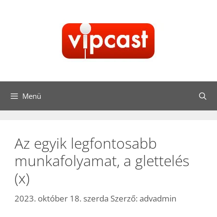
Kilépés
a
tartalomba
Menü
Az egyik legfontosabb
munkafolyamat, a glettelés
(x)
2023. október 18. szerda
Szerző:
advadmin