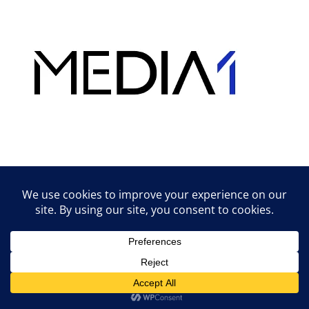
Hirdetés
Lifestyle tippek & trükkök
© 2026 vipcast.hu powered by Media1
• Készült
GeneratePress