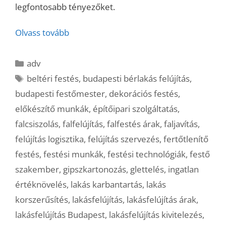
legfontosabb tényezőket.
Olvass tovább
Kategória
adv
Címkék
beltéri festés
,
budapesti bérlakás felújítás
,
budapesti festőmester
,
dekorációs festés
,
előkészítő munkák
,
építőipari szolgáltatás
,
falcsiszolás
,
falfelújítás
,
falfestés árak
,
faljavítás
,
felújítás logisztika
,
felújítás szervezés
,
fertőtlenítő
festés
,
festési munkák
,
festési technológiák
,
festő
szakember
,
gipszkartonozás
,
glettelés
,
ingatlan
értéknövelés
,
lakás karbantartás
,
lakás
korszerűsítés
,
lakásfelújítás
,
lakásfelújítás árak
,
lakásfelújítás Budapest
,
lakásfelújítás kivitelezés
,