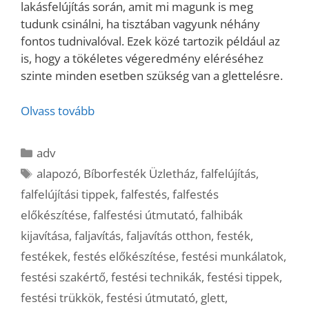
lakásfelújítás során, amit mi magunk is meg
tudunk csinálni, ha tisztában vagyunk néhány
fontos tudnivalóval. Ezek közé tartozik például az
is, hogy a tökéletes végeredmény eléréséhez
szinte minden esetben szükség van a glettelésre.
Olvass tovább
Kategória
adv
Címkék
alapozó
,
Bíborfesték Üzletház
,
falfelújítás
,
falfelújítási tippek
,
falfestés
,
falfestés
előkészítése
,
falfestési útmutató
,
falhibák
kijavítása
,
faljavítás
,
faljavítás otthon
,
festék
,
festékek
,
festés előkészítése
,
festési munkálatok
,
festési szakértő
,
festési technikák
,
festési tippek
,
festési trükkök
,
festési útmutató
,
glett
,