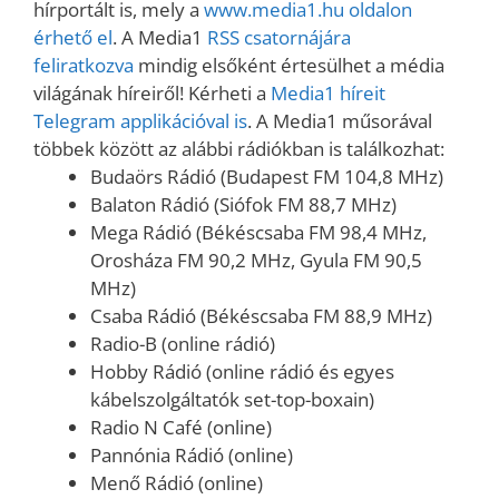
hírportált is, mely a
www.media1.hu oldalon
érhető el
. A Media1
RSS csatornájára
feliratkozva
mindig elsőként értesülhet a média
világának híreiről! Kérheti a
Media1 híreit
Telegram applikációval is
. A Media1 műsorával
többek között az alábbi rádiókban is találkozhat:
Budaörs Rádió (Budapest FM 104,8 MHz)
Balaton Rádió (Siófok FM 88,7 MHz)
Mega Rádió (Békéscsaba FM 98,4 MHz,
Orosháza FM 90,2 MHz, Gyula FM 90,5
MHz)
Csaba Rádió (Békéscsaba FM 88,9 MHz)
Radio-B (online rádió)
Hobby Rádió (online rádió és egyes
kábelszolgáltatók set-top-boxain)
Radio N Café (online)
Pannónia Rádió (online)
Menő Rádió (online)