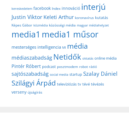
interjú
facebook
innováció
Index
kereskedelem
Justin Viktor
Keleti Arthur
kutatás
koronavírus
közösségi média
Képes Gábor
közmédia
magyar médiahelyzet
media1
media1 műsor
média
mesterséges intelligencia
MI
Netidők
médiaszabadság
online média
oktatás
Pintér Róbert
podcast
posztmodem
robot
rádió
Szalay Dániel
sajtószabadság
startup
social media
Szilágyi Árpád
televíziózás
tv
tévé
tévézés
verseny
újságírás