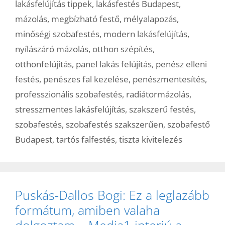
lakásfelújítás tippek
,
lakásfestés Budapest
,
mázolás
,
megbízható festő
,
mélyalapozás
,
minőségi szobafestés
,
modern lakásfelújítás
,
nyílászáró mázolás
,
otthon szépítés
,
otthonfelújítás
,
panel lakás felújítás
,
penész elleni
festés
,
penészes fal kezelése
,
penészmentesítés
,
professzionális szobafestés
,
radiátormázolás
,
stresszmentes lakásfelújítás
,
szakszerű festés
,
szobafestés
,
szobafestés szakszerűen
,
szobafestő
Budapest
,
tartós falfestés
,
tiszta kivitelezés
Puskás-Dallos Bogi: Ez a leglazább
formátum, amiben valaha
dolgoztam – Media1-interjú a