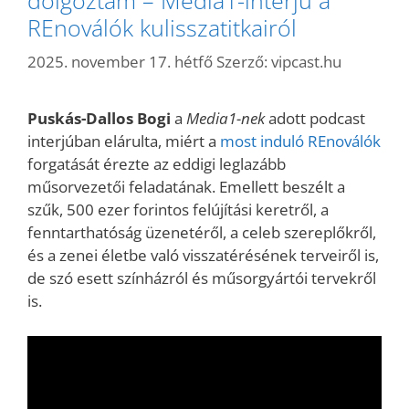
REnoválók kulisszatitkairól
2025. november 17. hétfő
Szerző:
vipcast.hu
Puskás-Dallos Bogi
a
Media1-nek
adott podcast
interjúban elárulta, miért a
most induló REnoválók
forgatását érezte az eddigi leglazább
műsorvezetői feladatának. Emellett beszélt a
szűk, 500 ezer forintos felújítási keretről, a
fenntarthatóság üzenetéről, a celeb szereplőkről,
és a zenei életbe való visszatérésének terveiről is,
de szó esett színházról és műsorgyártói tervekről
is.