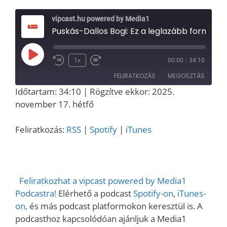
vipcast.hu powered by Media1
Puskás-Dallos Bogi: Ez a leglazább formátum, amiben valaha dolgoztam – Media1-interjú a REnoválók kulisszatitkairól
Play
1x
00:00
/
34:10
Episode
FELIRATKOZÁS
MEGOSZTÁS
Időtartam: 34:10
|
Rögzítve ekkor: 2025.
MEGOSZT
november 17. hétfő
RSS
Spotify
ÁS
iTunes
LINK
Feliratkozás:
RSS
|
Spotify
|
iTunes
RSS FEED
EMBED
Feliratkozhat a vipcast powered by Media1
Podcastra!
Elérhető a podcast
Spotify-on
,
iTunes-
on,
és más podcast platformokon keresztül is. A
podcasthoz kapcsolódóan ajánljuk a Media1