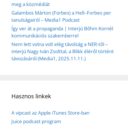
meg a közmédiát
Galambos Márton (Forbes) a Hell–Forbes per
tanulságairól – Media1 Podcast
Így ver át a propaganda | Interjú Bőhm Kornél
kommunikációs szakemberrel
Nem lett volna volt elég távolság a NER-től –
interjú Nagy Iván Zsolttal, a Blikk éléről történt
távozásáról (Media1, 2025.11.11.)
Hasznos linkek
A vipcast az Apple iTunes Store-ban
Juice podcast program