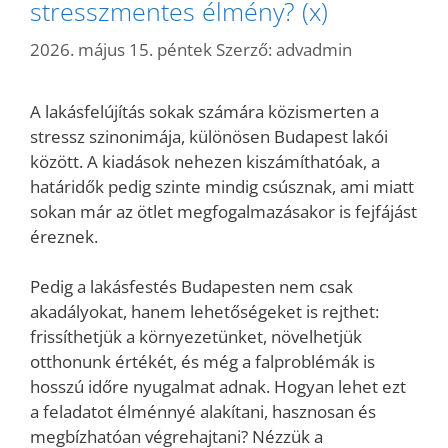
stresszmentes élmény? (x)
2026. május 15. péntek
Szerző:
advadmin
A lakásfelújítás sokak számára közismerten a
stressz szinonimája, különösen Budapest lakói
között. A kiadások nehezen kiszámíthatóak, a
határidők pedig szinte mindig csúsznak, ami miatt
sokan már az ötlet megfogalmazásakor is fejfájást
éreznek.
Pedig a lakásfestés Budapesten nem csak
akadályokat, hanem lehetőségeket is rejthet:
frissíthetjük a környezetünket, növelhetjük
otthonunk értékét, és még a falproblémák is
hosszú időre nyugalmat adnak. Hogyan lehet ezt
a feladatot élménnyé alakítani, hasznosan és
megbízhatóan végrehajtani? Nézzük a