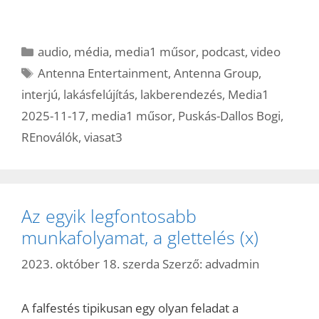
Kategória
audio
,
média
,
media1 műsor
,
podcast
,
video
Címkék
Antenna Entertainment
,
Antenna Group
,
interjú
,
lakásfelújítás
,
lakberendezés
,
Media1
2025-11-17
,
media1 műsor
,
Puskás-Dallos Bogi
,
REnoválók
,
viasat3
Az egyik legfontosabb
munkafolyamat, a glettelés (x)
2023. október 18. szerda
Szerző:
advadmin
A falfestés tipikusan egy olyan feladat a