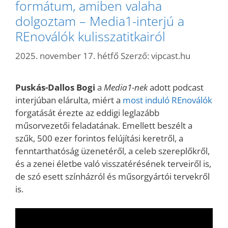
formátum, amiben valaha
dolgoztam – Media1-interjú a
REnoválók kulisszatitkairól
2025. november 17. hétfő
Szerző:
vipcast.hu
Puskás-Dallos Bogi
a
Media1-nek
adott podcast
interjúban elárulta, miért a
most induló REnoválók
forgatását érezte az eddigi leglazább
műsorvezetői feladatának. Emellett beszélt a
szűk, 500 ezer forintos felújítási keretről, a
fenntarthatóság üzenetéről, a celeb szereplőkről,
és a zenei életbe való visszatérésének terveiről is,
de szó esett színházról és műsorgyártói tervekről
is.