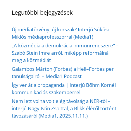
Legutóbbi bejegyzések
Új médiatörvény, új korszak? Interjú Sükösd
Miklós médiaprofesszorral (Media1)
„A közmédia a demokrácia immunrendszere” –
Szabó Stein Imre arról, miképp reformálná
meg a közmédiát
Galambos Márton (Forbes) a Hell–Forbes per
tanulságairól – Media1 Podcast
Így ver át a propaganda | Interjú Bőhm Kornél
kommunikációs szakemberrel
Nem lett volna volt elég távolság a NER-től –
interjú Nagy Iván Zsolttal, a Blikk éléről történt
távozásáról (Media1, 2025.11.11.)