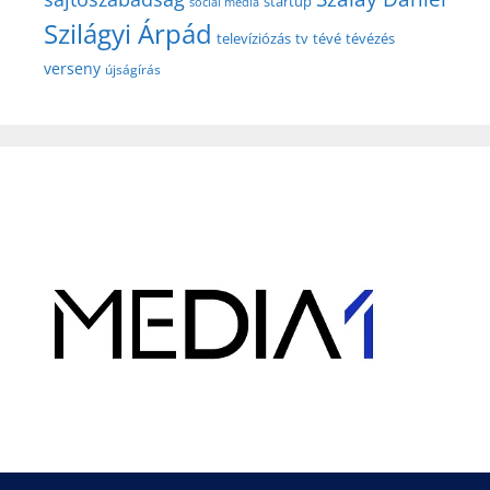
startup
social media
Szilágyi Árpád
televíziózás
tv
tévé
tévézés
verseny
újságírás
Hirdetés