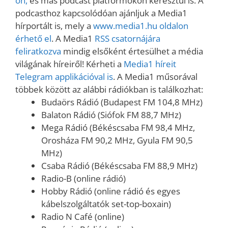
on,
és más podcast platformokon keresztül is. A
podcasthoz kapcsolódóan ajánljuk a Media1
hírportált is, mely a
www.media1.hu oldalon
érhető el
. A Media1
RSS csatornájára
feliratkozva
mindig elsőként értesülhet a média
világának híreiről! Kérheti a
Media1 híreit
Telegram applikációval is
. A Media1 műsorával
többek között az alábbi rádiókban is találkozhat:
Budaörs Rádió (Budapest FM 104,8 MHz)
Balaton Rádió (Siófok FM 88,7 MHz)
Mega Rádió (Békéscsaba FM 98,4 MHz,
Orosháza FM 90,2 MHz, Gyula FM 90,5
MHz)
Csaba Rádió (Békéscsaba FM 88,9 MHz)
Radio-B (online rádió)
Hobby Rádió (online rádió és egyes
kábelszolgáltatók set-top-boxain)
Radio N Café (online)