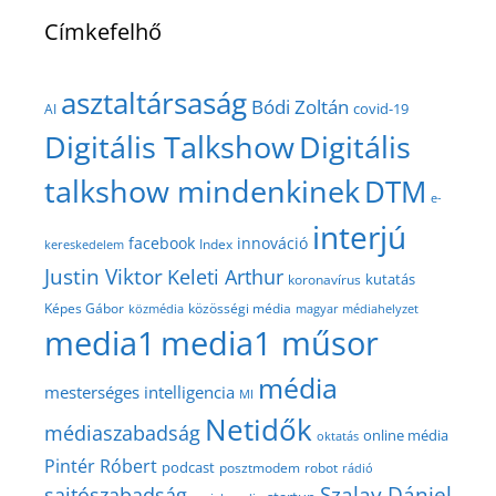
Címkefelhő
asztaltársaság
Bódi Zoltán
covid-19
AI
Digitális Talkshow
Digitális
talkshow mindenkinek
DTM
e-
interjú
facebook
innováció
Index
kereskedelem
Justin Viktor
Keleti Arthur
kutatás
koronavírus
közösségi média
Képes Gábor
közmédia
magyar médiahelyzet
media1
media1 műsor
média
mesterséges intelligencia
MI
Netidők
médiaszabadság
online média
oktatás
Pintér Róbert
podcast
posztmodem
robot
rádió
Szalay Dániel
sajtószabadság