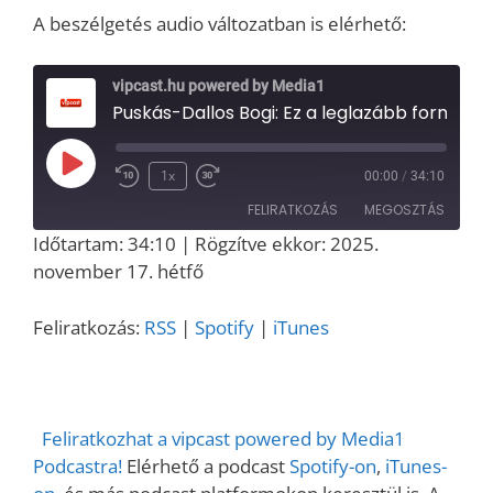
A beszélgetés audio változatban is elérhető:
vipcast.hu powered by Media1
Puskás-Dallos Bogi: Ez a leglazább formátum, amiben valaha dolgoztam – Media1-interjú a REnoválók kulisszatitkairól
Play
1x
00:00
/
34:10
Episode
FELIRATKOZÁS
MEGOSZTÁS
Időtartam: 34:10
|
Rögzítve ekkor: 2025.
MEGOSZT
november 17. hétfő
RSS
Spotify
ÁS
iTunes
LINK
Feliratkozás:
RSS
|
Spotify
|
iTunes
RSS FEED
EMBED
Feliratkozhat a vipcast powered by Media1
Podcastra!
Elérhető a podcast
Spotify-on
,
iTunes-