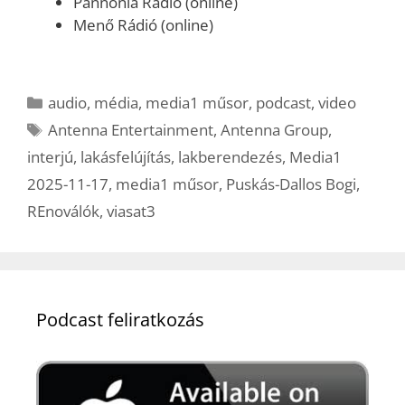
Pannónia Rádió (online)
Menő Rádió (online)
Kategória
audio
,
média
,
media1 műsor
,
podcast
,
video
Címkék
Antenna Entertainment
,
Antenna Group
,
interjú
,
lakásfelújítás
,
lakberendezés
,
Media1
2025-11-17
,
media1 műsor
,
Puskás-Dallos Bogi
,
REnoválók
,
viasat3
Podcast feliratkozás