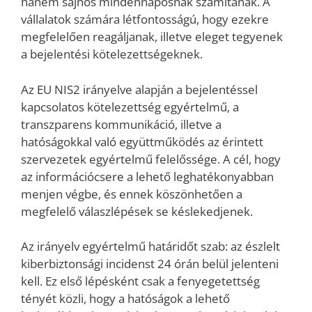
hanem sajnos mindennaposnak számítanak. A
vállalatok számára létfontosságú, hogy ezekre
megfelelően reagáljanak, illetve eleget tegyenek
a bejelentési kötelezettségeknek.
Az EU NIS2 irányelve alapján a bejelentéssel
kapcsolatos kötelezettség egyértelmű, a
transzparens kommunikáció, illetve a
hatóságokkal való együttműködés az érintett
szervezetek egyértelmű felelőssége. A cél, hogy
az információcsere a lehető leghatékonyabban
menjen végbe, és ennek köszönhetően a
megfelelő válaszlépések se késlekedjenek.
Az irányelv egyértelmű határidőt szab: az észlelt
kiberbiztonsági incidenst 24 órán belül jelenteni
kell. Ez első lépésként csak a fenyegetettség
tényét közli, hogy a hatóságok a lehető