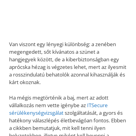
Van viszont egy lényegi különbség: a zenében
megengedett, sőt kívánatos a szünet a
hangjegyek között, de a kiberbiztonságban egy
aprócska hézag is végzetes lehet, mert az ilyesmit
a rosszindulatú behatolók azonnal kihasználják és
kárt okoznak.
Ha mégis megtörténik a baj, mert az adott
vállalkozás nem vette igénybe az
ITSecure
sérülékenységvizsgálat
szolgáltatását, a gyors és
hatékony válaszlépés életbevágóan fontos. Ebben
a cikkben bemutatjuk, mit kell tenni ilyen
helyzetekben, illetve miként kell bevonni a