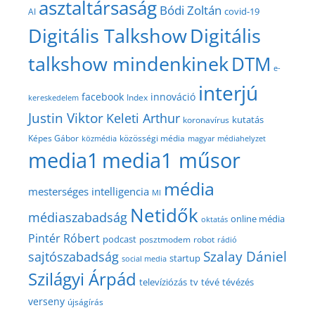
asztaltársaság
Bódi Zoltán
covid-19
AI
Digitális Talkshow
Digitális
talkshow mindenkinek
DTM
e-
interjú
facebook
innováció
Index
kereskedelem
Justin Viktor
Keleti Arthur
kutatás
koronavírus
közösségi média
Képes Gábor
közmédia
magyar médiahelyzet
media1
media1 műsor
média
mesterséges intelligencia
MI
Netidők
médiaszabadság
online média
oktatás
Pintér Róbert
podcast
posztmodem
robot
rádió
Szalay Dániel
sajtószabadság
startup
social media
Szilágyi Árpád
televíziózás
tv
tévé
tévézés
verseny
újságírás