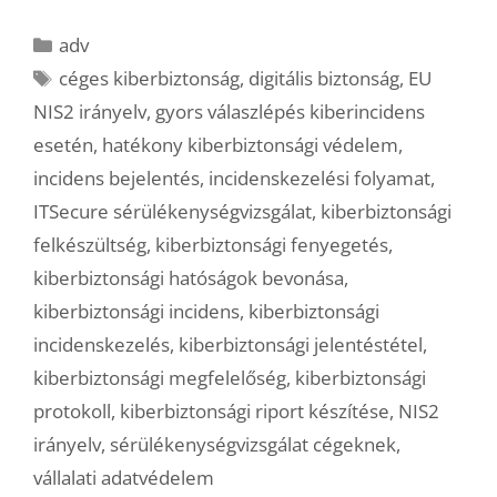
Kategória
adv
Címkék
céges kiberbiztonság
,
digitális biztonság
,
EU
NIS2 irányelv
,
gyors válaszlépés kiberincidens
esetén
,
hatékony kiberbiztonsági védelem
,
incidens bejelentés
,
incidenskezelési folyamat
,
ITSecure sérülékenységvizsgálat
,
kiberbiztonsági
felkészültség
,
kiberbiztonsági fenyegetés
,
kiberbiztonsági hatóságok bevonása
,
kiberbiztonsági incidens
,
kiberbiztonsági
incidenskezelés
,
kiberbiztonsági jelentéstétel
,
kiberbiztonsági megfelelőség
,
kiberbiztonsági
protokoll
,
kiberbiztonsági riport készítése
,
NIS2
irányelv
,
sérülékenységvizsgálat cégeknek
,
vállalati adatvédelem