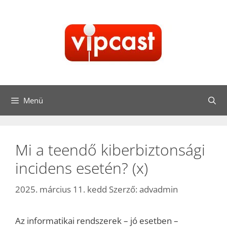
Kilépés
a
tartalomba
Menü
Mi a teendő kiberbiztonsági
incidens esetén? (x)
2025. március 11. kedd
Szerző:
advadmin
Az informatikai rendszerek – jó esetben –