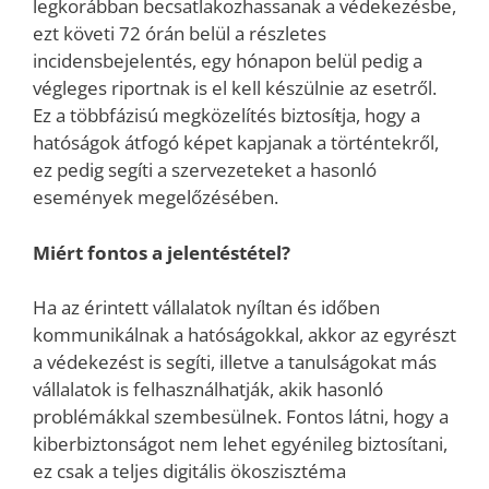
legkorábban becsatlakozhassanak a védekezésbe,
ezt követi 72 órán belül a részletes
incidensbejelentés, egy hónapon belül pedig a
végleges riportnak is el kell készülnie az esetről.
Ez a többfázisú megközelítés biztosíŧja, hogy a
hatóságok átfogó képet kapjanak a történtekről,
ez pedig segíti a szervezeteket a hasonló
események megelőzésében.
Miért fontos a jelentéstétel?
Ha az érintett vállalatok nyíltan és időben
kommunikálnak a hatóságokkal, akkor az egyrészt
a védekezést is segíti, illetve a tanulságokat más
vállalatok is felhasználhatják, akik hasonló
problémákkal szembesülnek. Fontos látni, hogy a
kiberbiztonságot nem lehet egyénileg biztosítani,
ez csak a teljes digitális ökoszisztéma