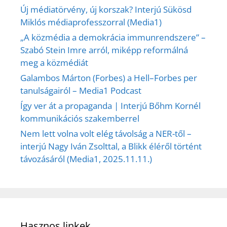
Új médiatörvény, új korszak? Interjú Sükösd
Miklós médiaprofesszorral (Media1)
„A közmédia a demokrácia immunrendszere” –
Szabó Stein Imre arról, miképp reformálná
meg a közmédiát
Galambos Márton (Forbes) a Hell–Forbes per
tanulságairól – Media1 Podcast
Így ver át a propaganda | Interjú Bőhm Kornél
kommunikációs szakemberrel
Nem lett volna volt elég távolság a NER-től –
interjú Nagy Iván Zsolttal, a Blikk éléről történt
távozásáról (Media1, 2025.11.11.)
Hasznos linkek