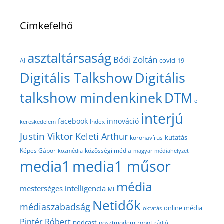
Címkefelhő
asztaltársaság
Bódi Zoltán
covid-19
AI
Digitális Talkshow
Digitális
talkshow mindenkinek
DTM
e-
interjú
facebook
innováció
Index
kereskedelem
Justin Viktor
Keleti Arthur
kutatás
koronavírus
közösségi média
Képes Gábor
közmédia
magyar médiahelyzet
media1
media1 műsor
média
mesterséges intelligencia
MI
Netidők
médiaszabadság
online média
oktatás
Pintér Róbert
podcast
posztmodem
robot
rádió