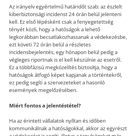
Az irányelv egyértelmű határidőt szab: az észlelt
kiberbiztonsági incidenst 24 órán belül jelenteni
kell. Ez első lépésként csak a fenyegetettség
tényét közli, hogy a hatóságok a lehető
legkorábban becsatlakozhassanak a védekezésbe,
ezt követi 72 órán belül a részletes
incidensbejelentés, egy hónapon belül pedig a
végleges riportnak is el kell készülnie az esetről.
Ez a többfázisú megközelítés biztosíŧja, hogy a
hatóságok átfogó képet kapjanak a történtekről,
ez pedig segíti a szervezeteket a hasonló
események megelőzésében.
Miért fontos a jelentéstétel?
Ha az érintett vállalatok nyíltan és időben
kommunikálnak a hatóságokkal, akkor az egyrészt
a védekezést is segíti, illetve a tanulságokat más