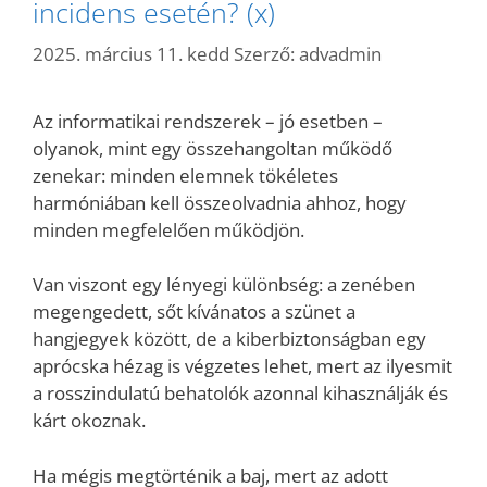
incidens esetén? (x)
2025. március 11. kedd
Szerző:
advadmin
Az informatikai rendszerek – jó esetben –
olyanok, mint egy összehangoltan működő
zenekar: minden elemnek tökéletes
harmóniában kell összeolvadnia ahhoz, hogy
minden megfelelően működjön.
Van viszont egy lényegi különbség: a zenében
megengedett, sőt kívánatos a szünet a
hangjegyek között, de a kiberbiztonságban egy
aprócska hézag is végzetes lehet, mert az ilyesmit
a rosszindulatú behatolók azonnal kihasználják és
kárt okoznak.
Ha mégis megtörténik a baj, mert az adott