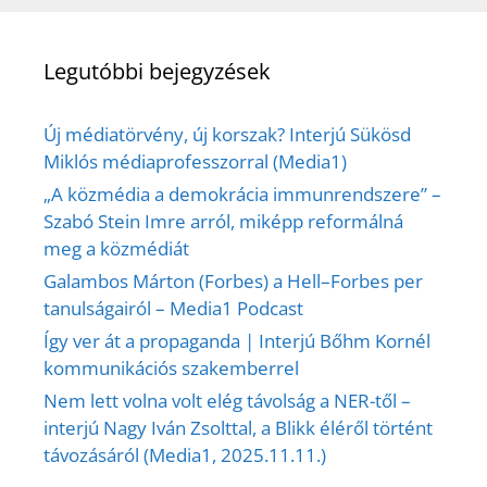
Legutóbbi bejegyzések
Új médiatörvény, új korszak? Interjú Sükösd
Miklós médiaprofesszorral (Media1)
„A közmédia a demokrácia immunrendszere” –
Szabó Stein Imre arról, miképp reformálná
meg a közmédiát
Galambos Márton (Forbes) a Hell–Forbes per
tanulságairól – Media1 Podcast
Így ver át a propaganda | Interjú Bőhm Kornél
kommunikációs szakemberrel
Nem lett volna volt elég távolság a NER-től –
interjú Nagy Iván Zsolttal, a Blikk éléről történt
távozásáról (Media1, 2025.11.11.)