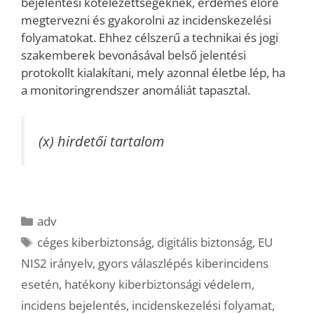
bejelentési kötelezettségeknek, érdemes előre
megtervezni és gyakorolni az incidenskezelési
folyamatokat. Ehhez célszerű a technikai és jogi
szakemberek bevonásával belső jelentési
protokollt kialakítani, mely azonnal életbe lép, ha
a monitoringrendszer anomáliát tapasztal.
(x) hirdetői tartalom
Kategória
adv
Címkék
céges kiberbiztonság
,
digitális biztonság
,
EU
NIS2 irányelv
,
gyors válaszlépés kiberincidens
esetén
,
hatékony kiberbiztonsági védelem
,
incidens bejelentés
,
incidenskezelési folyamat
,