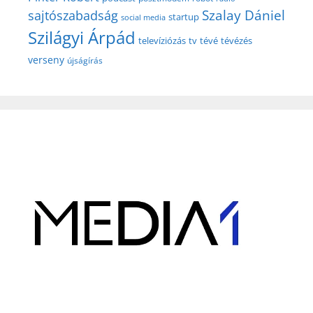
Szalay Dániel
sajtószabadság
startup
social media
Szilágyi Árpád
televíziózás
tv
tévé
tévézés
verseny
újságírás