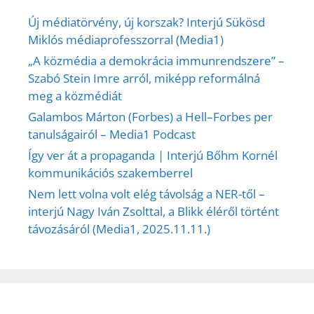
Új médiatörvény, új korszak? Interjú Sükösd
Miklós médiaprofesszorral (Media1)
„A közmédia a demokrácia immunrendszere” –
Szabó Stein Imre arról, miképp reformálná
meg a közmédiát
Galambos Márton (Forbes) a Hell–Forbes per
tanulságairól – Media1 Podcast
Így ver át a propaganda | Interjú Bőhm Kornél
kommunikációs szakemberrel
Nem lett volna volt elég távolság a NER-től –
interjú Nagy Iván Zsolttal, a Blikk éléről történt
távozásáról (Media1, 2025.11.11.)