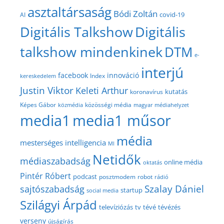
asztaltársaság
Bódi Zoltán
covid-19
AI
Digitális Talkshow
Digitális
talkshow mindenkinek
DTM
e-
interjú
facebook
innováció
Index
kereskedelem
Justin Viktor
Keleti Arthur
kutatás
koronavírus
közösségi média
Képes Gábor
közmédia
magyar médiahelyzet
media1
media1 műsor
média
mesterséges intelligencia
MI
Netidők
médiaszabadság
online média
oktatás
Pintér Róbert
podcast
posztmodem
robot
rádió
Szalay Dániel
sajtószabadság
startup
social media
Szilágyi Árpád
televíziózás
tv
tévé
tévézés
verseny
újságírás