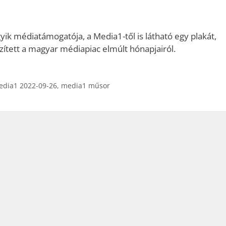
kell
használni.
yik médiatámogatója, a Media1-től is látható egy plakát,
zített a magyar médiapiac elmúlt hónapjairól.
dia1 2022-09-26
,
media1 műsor