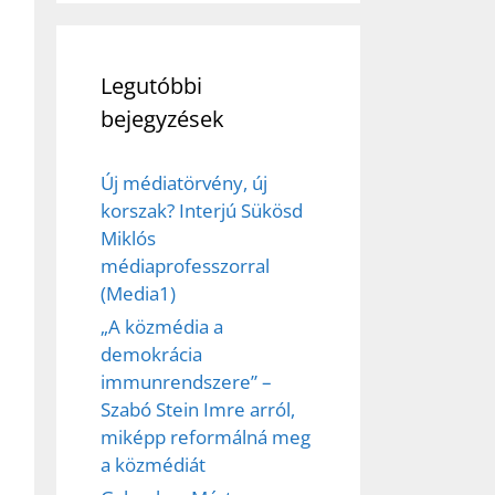
Legutóbbi
bejegyzések
Új médiatörvény, új
korszak? Interjú Sükösd
Miklós
médiaprofesszorral
(Media1)
„A közmédia a
demokrácia
immunrendszere” –
Szabó Stein Imre arról,
miképp reformálná meg
a közmédiát