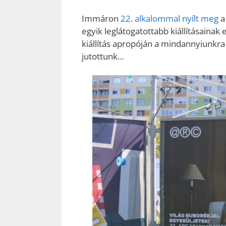
Immáron
22. alkalommal nyílt meg
a
egyik leglátogatottabb kiállításainak
kiállítás apropóján a mindannyiunkr
jutottunk…