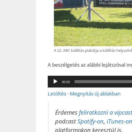
A 22. ARC kiállítás plakátja a kiállítás helyszín
A beszélgetés az alábbi lejátszóval in
Audió
00:00
lejátszó
Letöltés
·
Megnyitás új ablakban
Érdemes
feliratkozni a vipc
podcast
Spotify-on
,
iTunes-on
platformokon keresztül is.