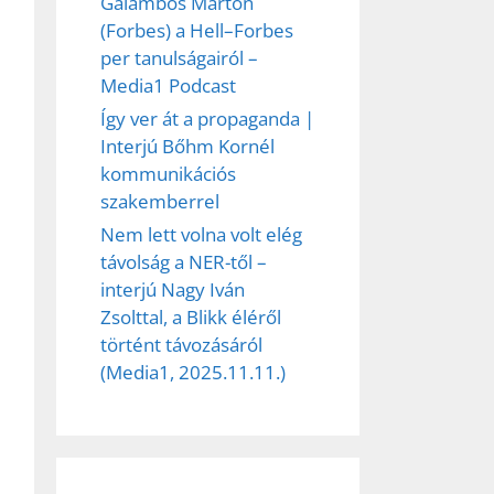
Galambos Márton
(Forbes) a Hell–Forbes
per tanulságairól –
Media1 Podcast
Így ver át a propaganda |
Interjú Bőhm Kornél
kommunikációs
szakemberrel
Nem lett volna volt elég
távolság a NER-től –
interjú Nagy Iván
Zsolttal, a Blikk éléről
történt távozásáról
ez,
(Media1, 2025.11.11.)
éséhez
et