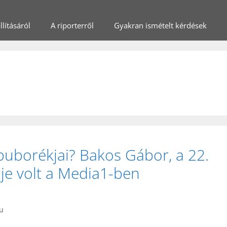
lításáról
A riporterről
Gyakran ismételt kérdések
 buborékjai? Bakos Gábor, a 22.
ője volt a Media1-ben
hu