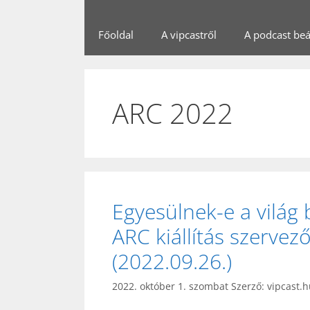
Főoldal
A vipcastről
A podcast beál
ARC 2022
Egyesülnek-e a világ
ARC kiállítás szervez
(2022.09.26.)
2022. október 1. szombat
Szerző:
vipcast.