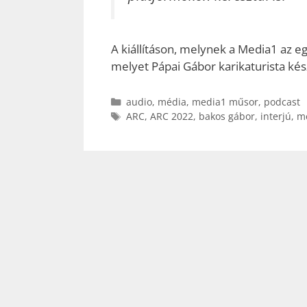
A kiállításon, melynek a Media1 az eg
melyet Pápai Gábor karikaturista kés
Kategória
audio
,
média
,
media1 műsor
,
podcast
Címkék
ARC
,
ARC 2022
,
bakos gábor
,
interjú
,
me