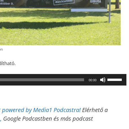
én
dítható.
A
00:00
hangerő
növeléséh
illetőleg
csökkent
ast powered by Media1 Podcastra!
Elérhető a
a
,
Google Podcastben és más podcast
Fel/Le
billentyűk