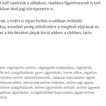
kell cipelniük a vállaikon, ráadásul figyelmesnek is kell
ásban lévő jogi környezetre is.
k, s miért is olyan fontos a valóban működő
tása, emellett pedig időről-időre a meglévő eljárások és
 a kérdéseket járjuk körül ebben a cikkben, tarts
lem
,
cégalapítás online
,
cégjegyzék módosítása
,
cégmentő
,
fix árú szolgáltatások
,
gyors ügyintézés
,
home office
,
ingatlan
intézése online
,
követeléskezelés
,
lakással kapcsolatos ügyek
nkaszerződés
,
okmányok online intézése
,
online jogi ügyek
,
online szolgáltatások
,
online ügyintézés előnyei
,
online ügyvédi
galmas ügyintézés
,
szolgáltatókkal kapcsolatos ügyek online
,
line