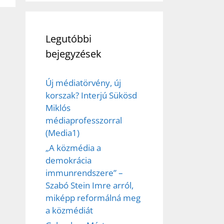
Legutóbbi
bejegyzések
Új médiatörvény, új
korszak? Interjú Sükösd
Miklós
médiaprofesszorral
(Media1)
„A közmédia a
demokrácia
immunrendszere” –
Szabó Stein Imre arról,
miképp reformálná meg
a közmédiát