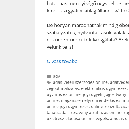
hatalmas mennyiségű ügyviteli terhet 
lenniük a gyakorlatilag állandó változ
De hogyan maradhatnak mindig ébere
szabályzatok, nyilvántartások kialakí
dokumentumok felülvizsgálata? Ezeket
velünk te is!
Olvass tovább
Kategória
adv
Címkék
adás-vételi szerződés online
,
adatvéde
cégoptimalizálás
,
elektronikus ügyintézés
,
ügyintézés online
,
jogi ügyek
,
jogosítvány 
online
,
magánszemélyi önrendelkezés
,
mu
online jogi ügyintézés
,
online konzultáció
,
tanácsadás
,
részvény átruházás online
,
ru
üzletrész eladása online
,
végelszámolás on