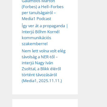
Galambos Márton
(Forbes) a Hell–Forbes
per tanulságairól –
Media1 Podcast
Így ver át a propaganda |
Interjú Bőhm Kornél
kommunikációs
szakemberrel
Nem lett volna volt elég
távolság a NER-től –
interjú Nagy Iván
Zsolttal, a Blikk éléről
történt távozásáról
(Media1, 2025.11.11.)