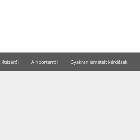
lításáról
A riporterről
Gyakran ismételt kérdések