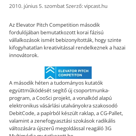
2010. június 5. szombat
Szerző:
vipcast.hu
Az Elevator Pitch Competition második
fordulójában bemutatkozott korai fázisú
vállalkozások ismét bebizonyították, hogy szinte
kifogyhatatlan kreativitással rendelkeznek a hazai
innovátorok.
A második héten a tudományos kutatók
együttműködését segítő új csoportmunka-
program, a CooSci projekt, a vonalkód alapú
elektronikus vásárlási utalványokra szakosodó
DebitCode, a papírból készült raklap, a CG-Pallet,
valamint a zenefogyasztási szokások radikális
változására újszerű megoldással reagáló 3G
Multimédia mutatkozott be.