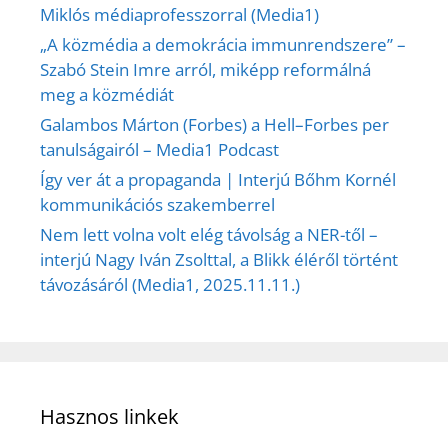
Miklós médiaprofesszorral (Media1)
„A közmédia a demokrácia immunrendszere” –
Szabó Stein Imre arról, miképp reformálná
meg a közmédiát
Galambos Márton (Forbes) a Hell–Forbes per
tanulságairól – Media1 Podcast
Így ver át a propaganda | Interjú Bőhm Kornél
kommunikációs szakemberrel
Nem lett volna volt elég távolság a NER-től –
interjú Nagy Iván Zsolttal, a Blikk éléről történt
távozásáról (Media1, 2025.11.11.)
Hasznos linkek