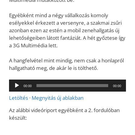
Egyébként mind a négy vállalkozás komoly
esélyekkel érkezett a versenyre, a szakmai zsűri
azonban ezen az estén a mobil zenehallgatás új
lehetőségeiben látott fantáziát. A hét győztese így
a 3G Multimédia lett.
A hangfelvétel mint mindig, nem csak a honlapról
hallgatható meg, de akár le is tölthető.
Audió
00:00
00:00
lejátszó
Letöltés
·
Megnyitás új ablakban
Az alábbi videóriport egyébként a 2. fordulóban
készült: