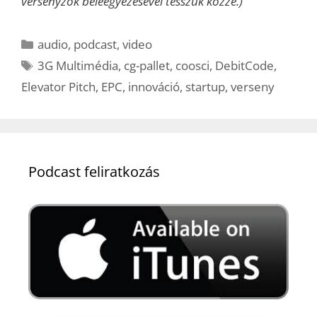
versenyzők beleegyezésével tesszük közzé.)
Kategória
audio
,
podcast
,
video
Címkék
3G Multimédia
,
cg-pallet
,
coosci
,
DebitCode
,
Elevator Pitch
,
EPC
,
innováció
,
startup
,
verseny
Podcast feliratkozás