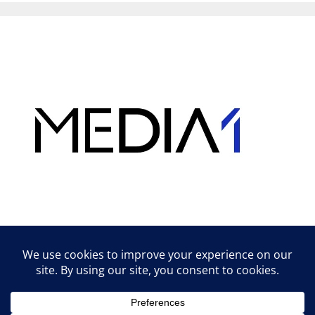
Hirdetés
Lifestyle tippek & trükkök