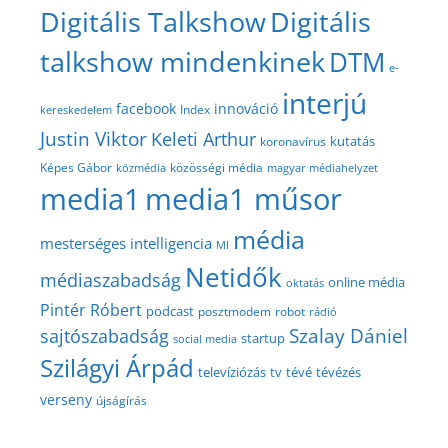
Digitális Talkshow
Digitális
talkshow mindenkinek
DTM
e-
interjú
facebook
innováció
Index
kereskedelem
Justin Viktor
Keleti Arthur
kutatás
koronavírus
közösségi média
Képes Gábor
közmédia
magyar médiahelyzet
media1
media1 műsor
média
mesterséges intelligencia
MI
Netidők
médiaszabadság
online média
oktatás
Pintér Róbert
podcast
posztmodem
robot
rádió
Szalay Dániel
sajtószabadság
startup
social media
Szilágyi Árpád
televíziózás
tv
tévé
tévézés
verseny
újságírás