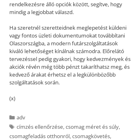
rendelkezésre álló opciók között, segítve, hogy
mindig a legjobbat válaszd.
Ha szeretnél szeretteidnek meglepetést küldeni
vagy fontos üzleti dokumentumokat továbbítani
Olaszországba, a modern futárszolgáltatások
kiváló lehetőséget kínálnak számodra. Előrelátó
tervezéssel pedig gyakori, hogy kedvezmények és
akciók révén még több pénzt takaríthatsz meg, és
kedvező árakat érhetsz el a legkülönbözőbb
szolgáltatások során.
(x)
Kategória
adv
Címkék
címzés ellenőrzése
,
csomag méret és súly
,
csomagfeladás otthonról
,
csomagkövetés
,