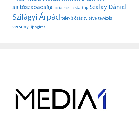
Szalay Dániel
sajtószabadság
startup
social media
Szilágyi Árpád
televíziózás
tv
tévé
tévézés
verseny
újságírás