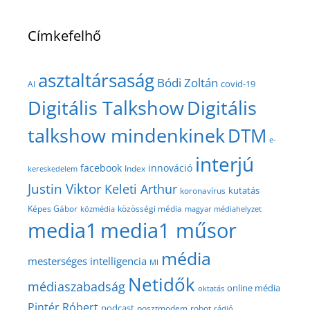
Címkefelhő
asztaltársaság
Bódi Zoltán
covid-19
AI
Digitális Talkshow
Digitális
talkshow mindenkinek
DTM
e-
interjú
facebook
innováció
Index
kereskedelem
Justin Viktor
Keleti Arthur
kutatás
koronavírus
közösségi média
Képes Gábor
közmédia
magyar médiahelyzet
media1
media1 műsor
média
mesterséges intelligencia
MI
Netidők
médiaszabadság
online média
oktatás
Pintér Róbert
podcast
posztmodem
robot
rádió