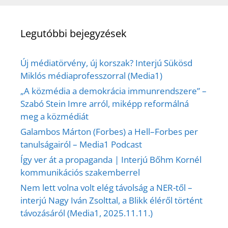
Legutóbbi bejegyzések
Új médiatörvény, új korszak? Interjú Sükösd
Miklós médiaprofesszorral (Media1)
„A közmédia a demokrácia immunrendszere” –
Szabó Stein Imre arról, miképp reformálná
meg a közmédiát
Galambos Márton (Forbes) a Hell–Forbes per
tanulságairól – Media1 Podcast
Így ver át a propaganda | Interjú Bőhm Kornél
kommunikációs szakemberrel
Nem lett volna volt elég távolság a NER-től –
interjú Nagy Iván Zsolttal, a Blikk éléről történt
távozásáról (Media1, 2025.11.11.)