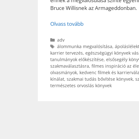
ennek a megvalósulása szinte egyenl
Bruce Willisnek az Armageddonban.
Olvass tovább
Kategória
adv
Címkék
álommunka megvalósítása
,
ápoláslélek
karrier tervezés
,
egészségügyi könyvek vás
tanulmányok előkészítése
,
elsősegély köny
szakmaválasztásra
,
filmes inspiráció az él
olvasmányok
,
kedvenc filmek és karriervál
kínálat
,
szakmai tudás bővítése könyvek
,
s
természetes orvoslás könyvek