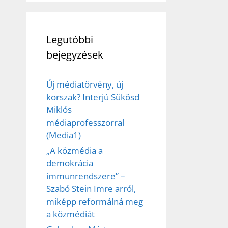
Legutóbbi
bejegyzések
Új médiatörvény, új
korszak? Interjú Sükösd
Miklós
médiaprofesszorral
(Media1)
„A közmédia a
demokrácia
immunrendszere” –
Szabó Stein Imre arról,
miképp reformálná meg
a közmédiát