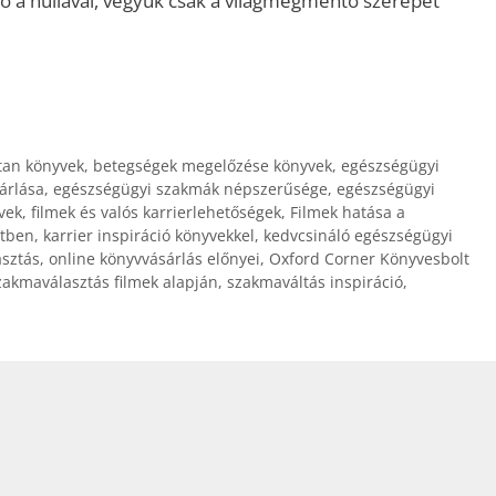
ő a nullával, vegyük csak a világmegmentő szerepét
tan könyvek
,
betegségek megelőzése könyvek
,
egészségügyi
árlása
,
egészségügyi szakmák népszerűsége
,
egészségügyi
vek
,
filmek és valós karrierlehetőségek
,
Filmek hatása a
etben
,
karrier inspiráció könyvekkel
,
kedvcsináló egészségügyi
asztás
,
online könyvvásárlás előnyei
,
Oxford Corner Könyvesbolt
zakmaválasztás filmek alapján
,
szakmaváltás inspiráció
,