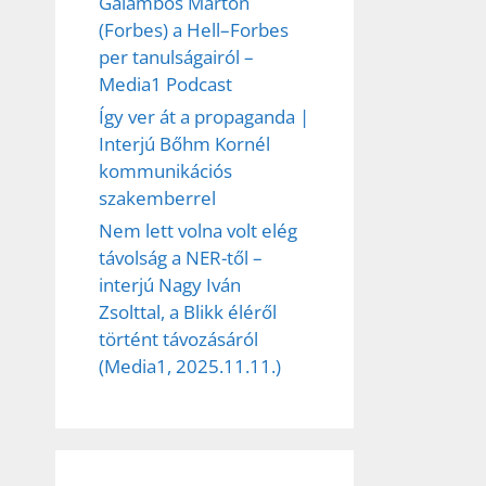
Galambos Márton
(Forbes) a Hell–Forbes
per tanulságairól –
Media1 Podcast
Így ver át a propaganda |
Interjú Bőhm Kornél
kommunikációs
szakemberrel
Nem lett volna volt elég
távolság a NER-től –
interjú Nagy Iván
Zsolttal, a Blikk éléről
történt távozásáról
(Media1, 2025.11.11.)