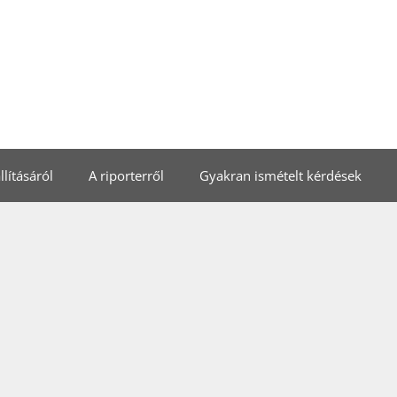
lításáról
A riporterről
Gyakran ismételt kérdések