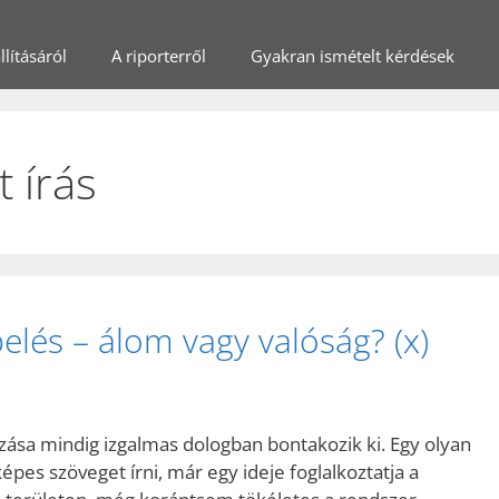
lításáról
A riporterről
Gyakran ismételt kérdések
 írás
elés – álom vagy valóság? (x)
zása mindig izgalmas dologban bontakozik ki. Egy olyan
pes szöveget írni, már egy ideje foglalkoztatja a