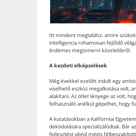
Itt mindent megtalálsz, amire szüksé
intelligencia rohamosan fejlődő világ
érdemes megismerni közelebbről.
A kezdeti elképzelések
Még évekkel ezelőtt indult egy ambici
viselhető eszköz megalkotása volt, 
alakítani. Az ötlet lényege az volt, h
felhasználó anélkül gépelhet, hogy f
A kutatásokban a Kaliforniai Egyetem a
dekódolására specializálódtak. Bár az
fejlesztést végül mégis félbeszakíto