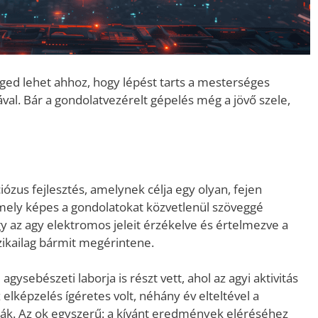
ged lehet ahhoz, hogy lépést tarts a mesterséges
ával. Bár a gondolatvezérelt gépelés még a jövő szele,
ózus fejlesztés, amelynek célja egy olyan, fejen
amely képes a gondolatokat közvetlenül szöveggé
ogy az agy elektromos jeleit érzékelve és értelmezve a
izikailag bármit megérintene.
gysebészeti laborja is részt vett, ahol az agyi aktivitás
 elképzelés ígéretes volt, néhány év elteltével a
tták. Az ok egyszerű: a kívánt eredmények eléréséhez