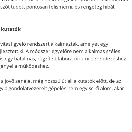
zót tudott pontosan felismerni, és rengeteg hibát
 kutatók
ivitásfigyelő rendszert alkalmaztak, amelyet egy
esztett ki. A módszer egyelőre nem alkalmas széles
is egy hatalmas, rögzített laboratóriumi berendezéshez
 igényel a működéshez.
a jövő zenéje, még hosszú út áll a kutatók előtt, de az
 a gondolatvezérelt gépelés nem egy sci-fi álom, akár