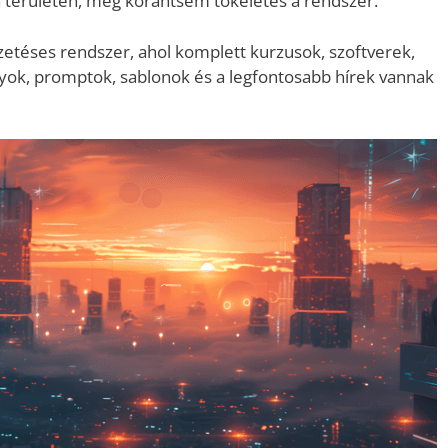
a területen, még korántsem tökéletes a rendszer.
zetéses rendszer, ahol komplett kurzusok, szoftverek,
yok, promptok, sablonok és a legfontosabb hírek vannak