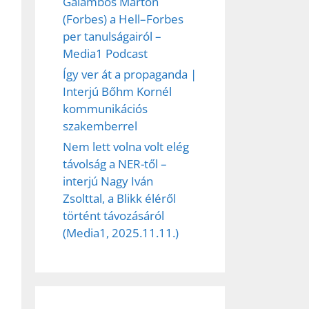
Galambos Márton
(Forbes) a Hell–Forbes
per tanulságairól –
Media1 Podcast
Így ver át a propaganda |
Interjú Bőhm Kornél
kommunikációs
szakemberrel
Nem lett volna volt elég
távolság a NER-től –
interjú Nagy Iván
Zsolttal, a Blikk éléről
történt távozásáról
(Media1, 2025.11.11.)