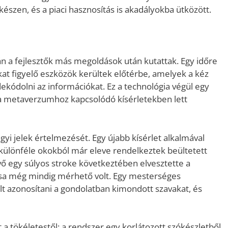
észen, és a piaci hasznosítás is akadályokba ütközött.
n a fejlesztők más megoldások után kutattak. Egy időre
at figyelő eszközök kerültek előtérbe, amelyek a kéz
dekódolni az információkat. Ez a technológia végül egy
és a metaverzumhoz kapcsolódó kísérletekben lett
gyi jelek értelmezését. Egy újabb kísérlet alkalmával
 különféle okokból már eleve rendelkeztek beültetett
evő egy súlyos stroke következtében elvesztette a
ása még mindig mérhető volt. Egy mesterséges
ült azonosítani a gondolatban kimondott szavakat, és
 tökéletestől: a rendszer egy korlátozott szókészletből