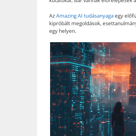
kutatókat. Bár vannak előrelépések 
Az
Amazing AI tudásanyaga
egy előfi
kipróbált megoldások, esettanulmán
egy helyen.