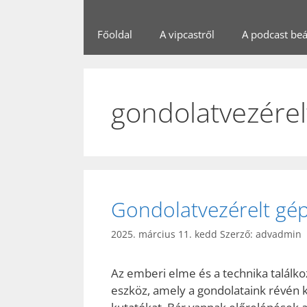
Főoldal
A vipcastről
A podcast beál
gondolatvezérelt
Gondolatvezérelt gép
2025. március 11. kedd
Szerző:
advadmin
Az emberi elme és a technika találko
eszköz, amely a gondolataink révén ké