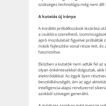
szükséges technológia még nem állt k
A kutatás új iránya
A korábbi próbálkozások lezárása utá
a csuklóra szerelhető, izommozgások
apró mozdulatait figyelve próbálták 
másik fejlesztési vonal része lett, 
hasznosítva.
Eközben a kutatók nem adták fel az a
olyan önkéntesekkel dolgoztak, akik
elektródákkal. Az egyik ilyen résztv
beszédkészségét, ám az agyi aktivit
intelligencia-alapú rendszerrel siker
azokból szöveget generálni.
A módszer azonban még messze volt a