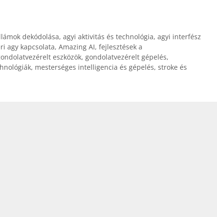
llámok dekódolása
,
agyi aktivitás és technológia
,
agyi interfész
ri agy kapcsolata
,
Amazing AI
,
fejlesztések a
ondolatvezérelt eszközök
,
gondolatvezérelt gépelés
,
chnológiák
,
mesterséges intelligencia és gépelés
,
stroke és