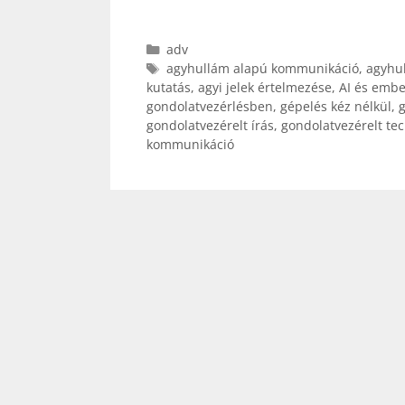
Kategória
adv
Címkék
agyhullám alapú kommunikáció
,
agyhu
kutatás
,
agyi jelek értelmezése
,
AI és embe
gondolatvezérlésben
,
gépelés kéz nélkül
,
g
gondolatvezérelt írás
,
gondolatvezérelt te
kommunikáció