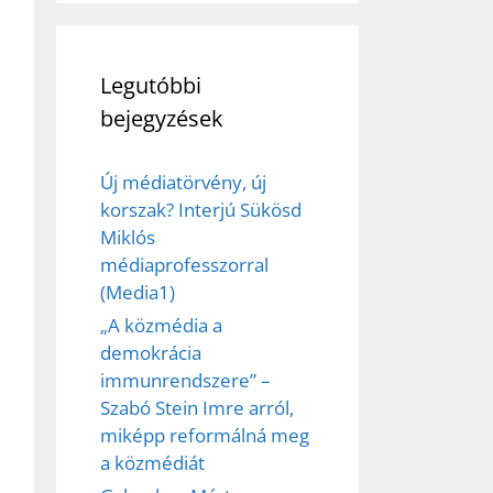
Legutóbbi
bejegyzések
Új médiatörvény, új
korszak? Interjú Sükösd
Miklós
médiaprofesszorral
(Media1)
„A közmédia a
demokrácia
immunrendszere” –
Szabó Stein Imre arról,
miképp reformálná meg
a közmédiát