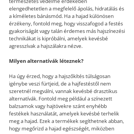
természetes védelme érdekében
elengedhetetlen a megfelelő ápolás, hidratálás és
a kíméletes bánásmód. Ha a hajad különösen
érzékeny, fontold meg, hogy visszafogod a festés
gyakoriságát vagy talán érdemes más hajszínezési
technikákat is kipróbálni, amelyek kevésbé
agresszívak a hajszálakra nézve.
Milyen alternatívák léteznek?
Ha úgy érzed, hogy a hajszőkítés túlságosan
igénybe veszi fürtjeid, de a hajfestéstől nem
szeretnél megválni, vannak kevésbé drasztikus
alternatívák. Fontold meg például a színezett
balzsamok vagy hajtövekre szánt enyhébb
festékek használatát, amelyek kevésbé terhelik
meg a hajad. Ezek a termékek segíthetnek abban,
hogy megőrizd a hajad egészségét, miközben