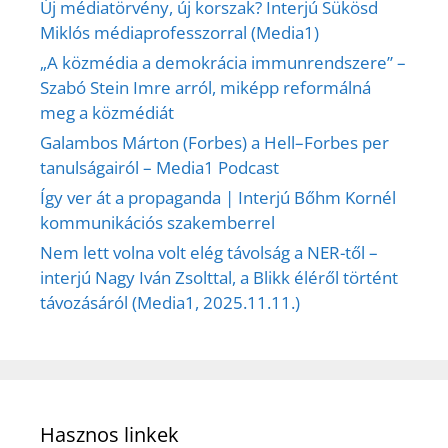
Új médiatörvény, új korszak? Interjú Sükösd
Miklós médiaprofesszorral (Media1)
„A közmédia a demokrácia immunrendszere” –
Szabó Stein Imre arról, miképp reformálná
meg a közmédiát
Galambos Márton (Forbes) a Hell–Forbes per
tanulságairól – Media1 Podcast
Így ver át a propaganda | Interjú Bőhm Kornél
kommunikációs szakemberrel
Nem lett volna volt elég távolság a NER-től –
interjú Nagy Iván Zsolttal, a Blikk éléről történt
távozásáról (Media1, 2025.11.11.)
Hasznos linkek