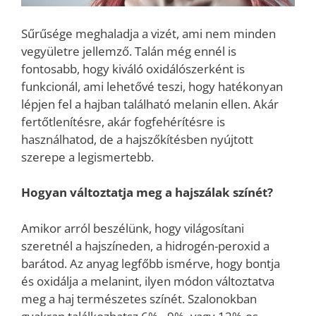
Sűrűsége meghaladja a vizét, ami nem minden
vegyületre jellemző. Talán még ennél is
fontosabb, hogy kiváló oxidálószerként is
funkcionál, ami lehetővé teszi, hogy hatékonyan
lépjen fel a hajban található melanin ellen. Akár
fertőtlenítésre, akár fogfehérítésre is
használhatod, de a hajszőkítésben nyújtott
szerepe a legismertebb.
Hogyan változtatja meg a hajszálak színét?
Amikor arról beszélünk, hogy világosítani
szeretnél a hajszíneden, a hidrogén-peroxid a
barátod. Az anyag legfőbb ismérve, hogy bontja
és oxidálja a melanint, ilyen módon változtatva
meg a haj természetes színét. Szalonokban