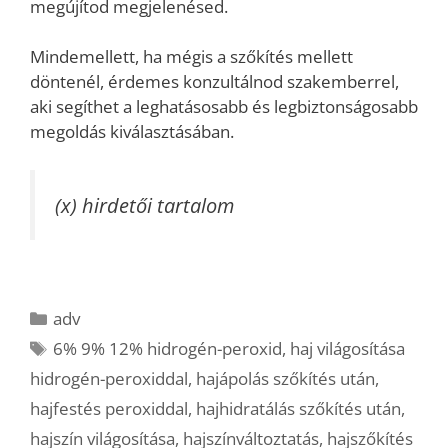
megújítod megjelenésed.
Mindemellett, ha mégis a szőkítés mellett
döntenél, érdemes konzultálnod szakemberrel,
aki segíthet a leghatásosabb és legbiztonságosabb
megoldás kiválasztásában.
(x) hirdetői tartalom
Kategória
adv
Címkék
6% 9% 12% hidrogén-peroxid
,
haj világosítása
hidrogén-peroxiddal
,
hajápolás szőkítés után
,
hajfestés peroxiddal
,
hajhidratálás szőkítés után
,
hajszín világosítása
,
hajszínváltoztatás
,
hajszőkítés