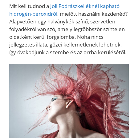
Mit kell tudnod a
Joli Fodrászkelléknél kapható
hidrogén-peroxidról
, mielőtt használni kezdenéd?
Alapvetően egy halványkék színű, szervetlen
folyadékról van szó, amely legtöbbször színtelen
oldatként kerül forgalomba. Noha nincs
jellegzetes illata, gőzei kellemetlenek lehetnek,
így óvakodjunk a szembe és az orrba kerülésétől.