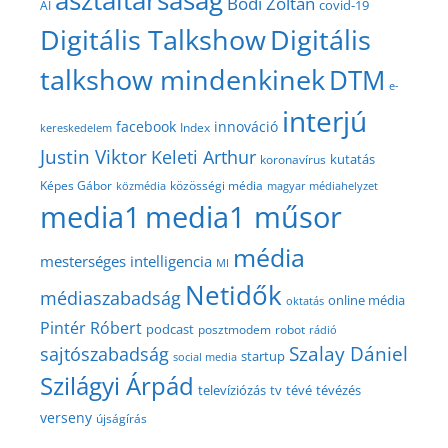
Bódi Zoltán
covid-19
AI
Digitális Talkshow
Digitális
talkshow mindenkinek
DTM
e-
interjú
facebook
innováció
Index
kereskedelem
Justin Viktor
Keleti Arthur
kutatás
koronavírus
közösségi média
Képes Gábor
közmédia
magyar médiahelyzet
media1
media1 műsor
média
mesterséges intelligencia
MI
Netidők
médiaszabadság
online média
oktatás
Pintér Róbert
podcast
posztmodem
robot
rádió
Szalay Dániel
sajtószabadság
startup
social media
Szilágyi Árpád
televíziózás
tv
tévé
tévézés
verseny
újságírás