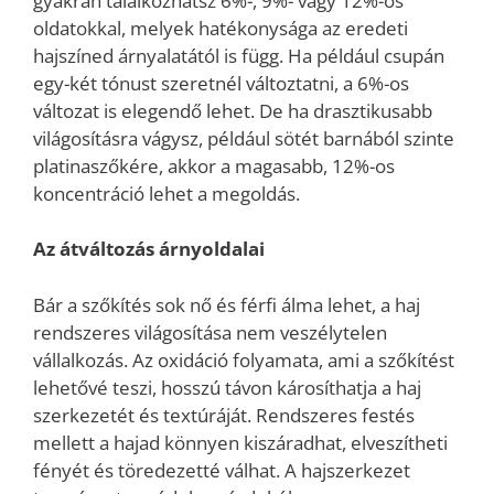
gyakran találkozhatsz 6%-, 9%- vagy 12%-os
oldatokkal, melyek hatékonysága az eredeti
hajszíned árnyalatától is függ. Ha például csupán
egy-két tónust szeretnél változtatni, a 6%-os
változat is elegendő lehet. De ha drasztikusabb
világosításra vágysz, például sötét barnából szinte
platinaszőkére, akkor a magasabb, 12%-os
koncentráció lehet a megoldás.
Az átváltozás árnyoldalai
Bár a szőkítés sok nő és férfi álma lehet, a haj
rendszeres világosítása nem veszélytelen
vállalkozás. Az oxidáció folyamata, ami a szőkítést
lehetővé teszi, hosszú távon károsíthatja a haj
szerkezetét és textúráját. Rendszeres festés
mellett a hajad könnyen kiszáradhat, elveszítheti
fényét és töredezetté válhat. A hajszerkezet