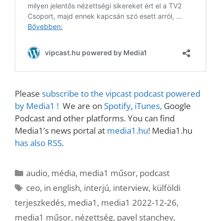
Please
subscribe to the vipcast podcast powered
by Media1 !
We are on
Spotify
,
iTunes,
Google
Podcast and other platforms. You can find
Media1’s news portal at
media1.hu
! Media1.hu
has also RSS
.
Kategória
audio
,
média
,
media1 műsor
,
podcast
Címkék
ceo
,
in english
,
interjú
,
interview
,
külföldi
terjeszkedés
,
media1
,
media1 2022-12-26
,
media1 műsor
,
nézettség
,
pavel stanchev
,