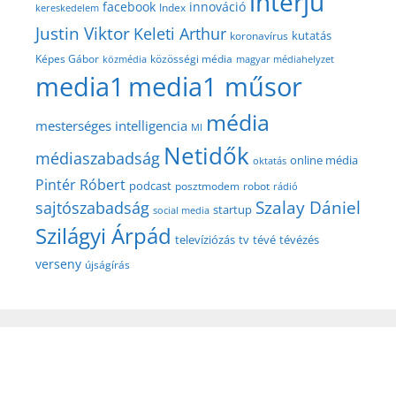
interjú
facebook
innováció
Index
kereskedelem
Justin Viktor
Keleti Arthur
kutatás
koronavírus
közösségi média
Képes Gábor
közmédia
magyar médiahelyzet
media1
media1 műsor
média
mesterséges intelligencia
MI
Netidők
médiaszabadság
online média
oktatás
Pintér Róbert
podcast
posztmodem
robot
rádió
Szalay Dániel
sajtószabadság
startup
social media
Szilágyi Árpád
televíziózás
tv
tévé
tévézés
verseny
újságírás