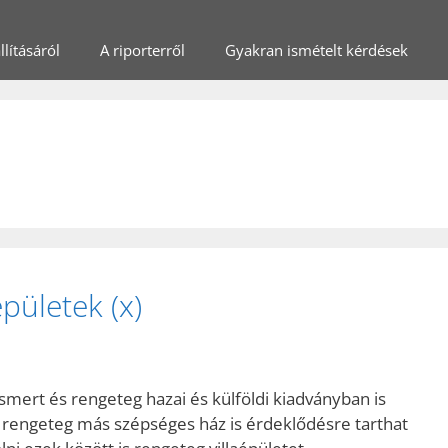
lításáról
A riporterről
Gyakran ismételt kérdések
pületek (x)
mert és rengeteg hazai és külföldi kiadványban is
 rengeteg más szépséges ház is érdeklődésre tarthat