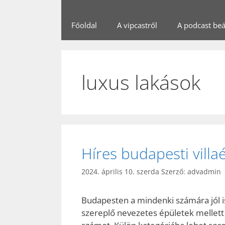
Főoldal
A vipcastről
A podcast beál
luxus lakások
Híres budapesti villaé
2024. április 10. szerda
Szerző:
advadmin
Budapesten a mindenki számára jól is
szereplő nevezetes épületek mellett