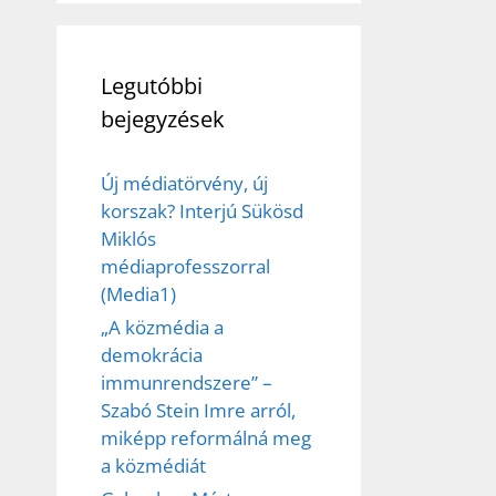
Legutóbbi
bejegyzések
Új médiatörvény, új
korszak? Interjú Sükösd
Miklós
médiaprofesszorral
(Media1)
„A közmédia a
demokrácia
immunrendszere” –
Szabó Stein Imre arról,
miképp reformálná meg
a közmédiát