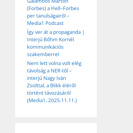
Galambos Márton
(Forbes) a Hell–Forbes
per tanulságairól –
Media1 Podcast
Így ver át a propaganda |
Interjú Bőhm Kornél
kommunikációs
szakemberrel
Nem lett volna volt elég
távolság a NER-től –
interjú Nagy Iván
Zsolttal, a Blikk éléről
történt távozásáról
(Media1, 2025.11.11.)