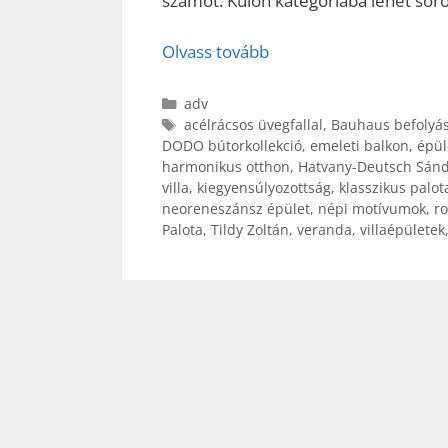
számot. Külön kategóriába lehet sorol
Olvass tovább
Kategória
adv
Címkék
acélrácsos üvegfallal
,
Bauhaus befolyá
DODO bútorkollekció
,
emeleti balkon
,
épül
harmonikus otthon
,
Hatvany-Deutsch Sán
villa
,
kiegyensúlyozottság
,
klasszikus palot
neoreneszánsz épület
,
népi motívumok
,
ro
Palota
,
Tildy Zoltán
,
veranda
,
villaépületek