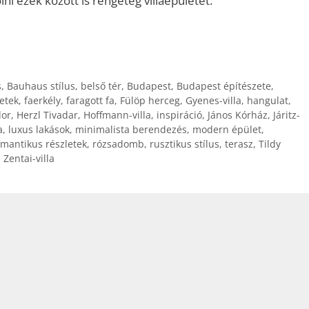
ni ezek között is rengeteg villaépületet.
s
,
Bauhaus stílus
,
belső tér
,
Budapest
,
Budapest építészete
,
etek
,
faerkély
,
faragott fa
,
Fülöp herceg
,
Gyenes-villa
,
hangulat
,
dor
,
Herzl Tivadar
,
Hoffmann-villa
,
inspiráció
,
János Kórház
,
Járitz-
a
,
luxus lakások
,
minimalista berendezés
,
modern épület
,
mantikus részletek
,
rózsadomb
,
rusztikus stílus
,
terasz
,
Tildy
,
Zentai-villa