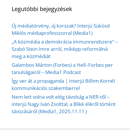
Legutóbbi bejegyzések
Új médiatörvény, új korszak? Interjú Sükösd
Miklós médiaprofesszorral (Media1)
„A közmédia a demokrácia immunrendszere” –
Szabó Stein Imre arról, miképp reformálná
meg a közmédiát
Galambos Márton (Forbes) a Hell–Forbes per
tanulságairól – Media1 Podcast
Így ver át a propaganda | Interjú Bőhm Kornél
kommunikációs szakemberrel
Nem lett volna volt elég távolság a NER-től –
interjú Nagy Iván Zsolttal, a Blikk éléről történt
távozásáról (Media1, 2025.11.11.)