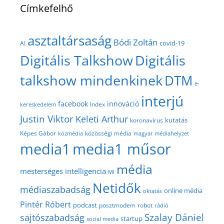
Címkefelhő
asztaltársaság
Bódi Zoltán
covid-19
AI
Digitális Talkshow
Digitális
talkshow mindenkinek
DTM
e-
interjú
facebook
innováció
Index
kereskedelem
Justin Viktor
Keleti Arthur
kutatás
koronavírus
közösségi média
Képes Gábor
közmédia
magyar médiahelyzet
media1
media1 műsor
média
mesterséges intelligencia
MI
Netidők
médiaszabadság
online média
oktatás
Pintér Róbert
podcast
posztmodem
robot
rádió
Szalay Dániel
sajtószabadság
startup
social media