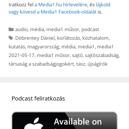
Iratkozz fel
a Media1.hu hírlevelére
, és
lájkold
vagy kövesd a Media1 Facebook-oldalát
is.
Kategória
audio
,
média
,
media1 műsor
,
podcast
Címkék
Döbrentey Dániel
,
korlátozás
,
közhatalom
,
kutatás
,
magyarország
,
média
,
media1
,
media1
2021-05-17
,
media1 műsor
,
sajtó
,
sajtószabadság
,
társaság a szabadságjogokért
,
tasz
,
újságírók
Podcast feliratkozás