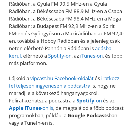
Rádióban, a Gyula FM 90,5 MHz-en a Gyula
Rádióban, a Békéscsaba FM 88,9 MHz-en a Csaba
Rádióban, a Békéscsaba FM 98,4 MHz-en a Mega
Rádióban; a Budapest FM 92,9 MHz-en a Spirit
FM-en és Gyöngyösön a Maxirádióban az FM 92,4-
en, továbbá a Hobby Rádióban és a jelenleg csak
neten elérhető Pannónia Rádióban is
adásba
kerül,
elérhető a
Spotify-on
, az
iTunes-on
, és több
más platformon.
Lájkold a
vipcast.
hu Facebook-oldalát
és
iratkozz
fel teljesen ingyenesen a podcastra
is, hogy ne
maradj le a következő hanganyagokról!
Feliratkozhatsz a podcastra a
Spotify
-on
és az
Apple iTunes
-on is
, de megtalálod a főbb podcast
programokban, például a
Google Podcasts
ban
vagy a TuneIn-en is.