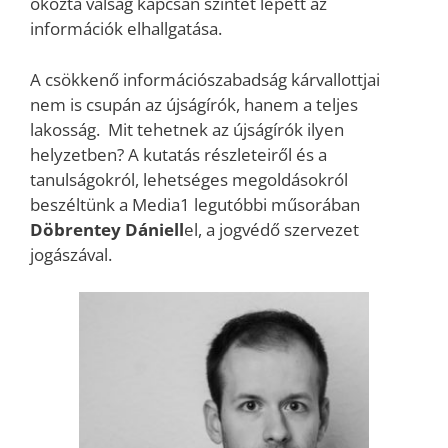
okozta válság kapcsán szintet lépett az
információk elhallgatása.
A csökkenő információszabadság kárvallottjai
nem is csupán az újságírók, hanem a teljes
lakosság. Mit tehetnek az újságírók ilyen
helyzetben? A kutatás részleteiről és a
tanulságokról, lehetséges megoldásokról
beszéltünk a Media1 legutóbbi műsorában
Döbrentey Dániell
el, a jogvédő szervezet
jogászával.