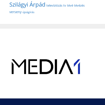
Szilágyi Árpád
televíziózás
tv
tévé
tévézés
verseny
újságírás
Hirdetés