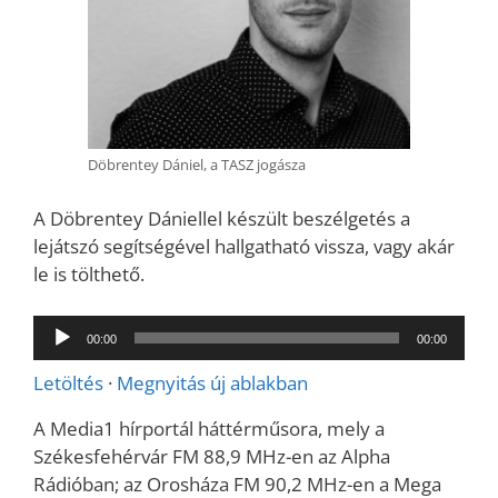
Döbrentey Dániel, a TASZ jogásza
A Döbrentey Dániellel készült beszélgetés a
lejátszó segítségével hallgatható vissza, vagy akár
le is tölthető.
Audió
00:00
00:00
lejátszó
Letöltés
·
Megnyitás új ablakban
A Media1 hírportál háttérműsora, mely a
Székesfehérvár FM 88,9 MHz-en az Alpha
Rádióban; az Orosháza FM 90,2 MHz-en a Mega