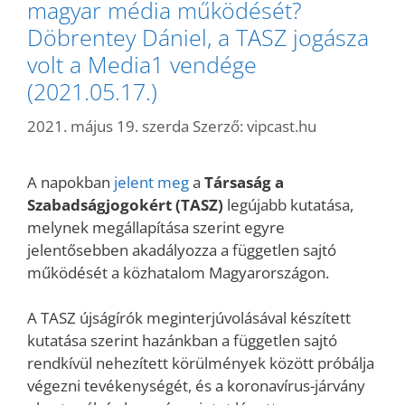
magyar média működését?
Döbrentey Dániel, a TASZ jogásza
volt a Media1 vendége
(2021.05.17.)
2021. május 19. szerda
Szerző:
vipcast.hu
A napokban
jelent meg
a
Társaság a
Szabadságjogokért (TASZ)
legújabb kutatása,
melynek megállapítása szerint egyre
jelentősebben akadályozza a független sajtó
működését a közhatalom Magyarországon.
A TASZ újságírók meginterjúvolásával készített
kutatása szerint hazánkban a független sajtó
rendkívül nehezített körülmények között próbálja
végezni tevékenységét, és a koronavírus-járvány