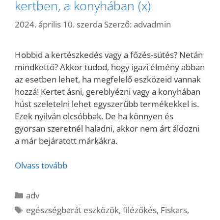
kertben, a konyhában (x)
2024. április 10. szerda
Szerző:
advadmin
Hobbid a kertészkedés vagy a főzés-sütés? Netán
mindkettő? Akkor tudod, hogy igazi élmény abban
az esetben lehet, ha megfelelő eszközeid vannak
hozzá! Kertet ásni, gereblyézni vagy a konyhában
húst szeletelni lehet egyszerűbb termékekkel is.
Ezek nyilván olcsóbbak. De ha könnyen és
gyorsan szeretnél haladni, akkor nem árt áldozni
a már bejáratott márkákra.
Olvass tovább
Kategória
adv
Címkék
egészségbarát eszközök
,
filézőkés
,
Fiskars
,