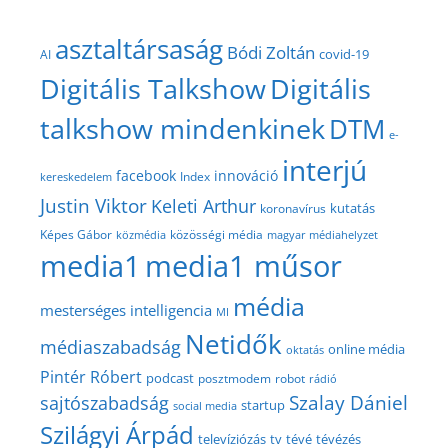
asztaltársaság
Bódi Zoltán
covid-19
AI
Digitális Talkshow
Digitális
talkshow mindenkinek
DTM
e-
interjú
facebook
innováció
Index
kereskedelem
Justin Viktor
Keleti Arthur
kutatás
koronavírus
közösségi média
Képes Gábor
közmédia
magyar médiahelyzet
media1
media1 műsor
média
mesterséges intelligencia
MI
Netidők
médiaszabadság
online média
oktatás
Pintér Róbert
podcast
posztmodem
robot
rádió
Szalay Dániel
sajtószabadság
startup
social media
Szilágyi Árpád
televíziózás
tv
tévé
tévézés