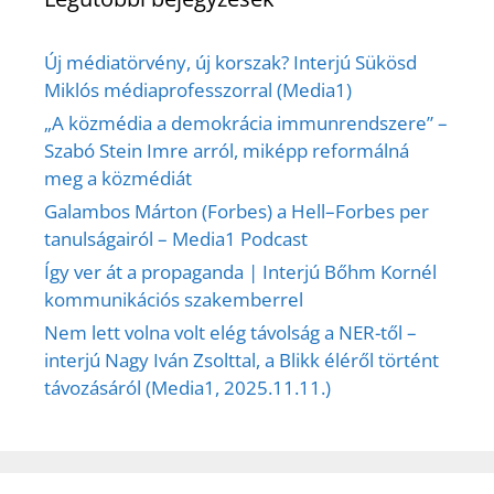
Új médiatörvény, új korszak? Interjú Sükösd
Miklós médiaprofesszorral (Media1)
„A közmédia a demokrácia immunrendszere” –
Szabó Stein Imre arról, miképp reformálná
meg a közmédiát
Galambos Márton (Forbes) a Hell–Forbes per
tanulságairól – Media1 Podcast
Így ver át a propaganda | Interjú Bőhm Kornél
kommunikációs szakemberrel
Nem lett volna volt elég távolság a NER-től –
interjú Nagy Iván Zsolttal, a Blikk éléről történt
távozásáról (Media1, 2025.11.11.)