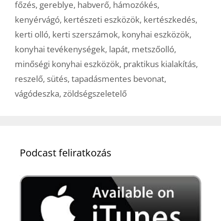
főzés
,
gereblye
,
habverő
,
hámozókés
,
kenyérvágó
,
kertészeti eszközök
,
kertészkedés
,
kerti olló
,
kerti szerszámok
,
konyhai eszközök
,
konyhai tevékenységek
,
lapát
,
metszőolló
,
minőségi konyhai eszközök
,
praktikus kialakítás
,
reszelő
,
sütés
,
tapadásmentes bevonat
,
vágódeszka
,
zöldségszeletelő
Podcast feliratkozás