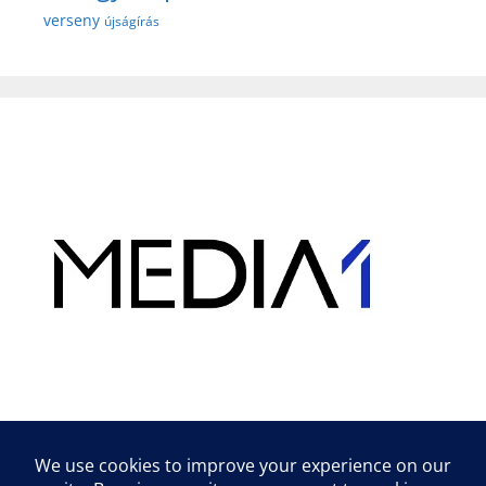
verseny
újságírás
Hirdetés