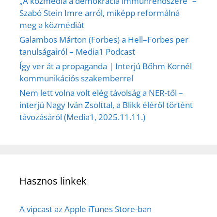
„A közmédia a demokrácia immunrendszere” –
Szabó Stein Imre arról, miképp reformálná
meg a közmédiát
Galambos Márton (Forbes) a Hell–Forbes per
tanulságairól – Media1 Podcast
Így ver át a propaganda | Interjú Bőhm Kornél
kommunikációs szakemberrel
Nem lett volna volt elég távolság a NER-től –
interjú Nagy Iván Zsolttal, a Blikk éléről történt
távozásáról (Media1, 2025.11.11.)
Hasznos linkek
A vipcast az Apple iTunes Store-ban