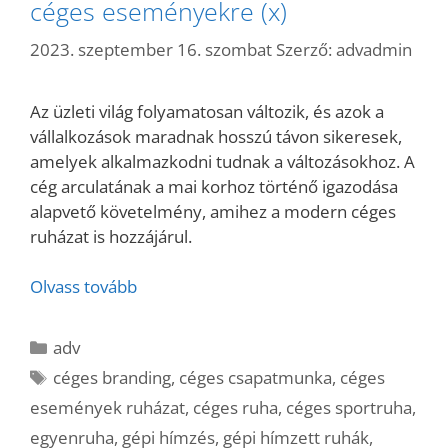
céges eseményekre (x)
2023. szeptember 16. szombat
Szerző:
advadmin
Az üzleti világ folyamatosan változik, és azok a
vállalkozások maradnak hosszú távon sikeresek,
amelyek alkalmazkodni tudnak a változásokhoz. A
cég arculatának a mai korhoz történő igazodása
alapvető követelmény, amihez a modern céges
ruházat is hozzájárul.
Olvass tovább
Kategória
adv
Címkék
céges branding
,
céges csapatmunka
,
céges
események ruházat
,
céges ruha
,
céges sportruha
,
egyenruha
,
gépi hímzés
,
gépi hímzett ruhák
,