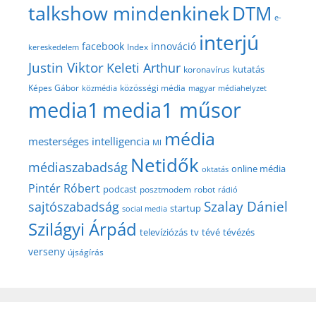
talkshow mindenkinek
DTM
e-
interjú
facebook
innováció
Index
kereskedelem
Justin Viktor
Keleti Arthur
kutatás
koronavírus
közösségi média
Képes Gábor
közmédia
magyar médiahelyzet
media1
media1 műsor
média
mesterséges intelligencia
MI
Netidők
médiaszabadság
online média
oktatás
Pintér Róbert
podcast
posztmodem
robot
rádió
Szalay Dániel
sajtószabadság
startup
social media
Szilágyi Árpád
televíziózás
tv
tévé
tévézés
verseny
újságírás