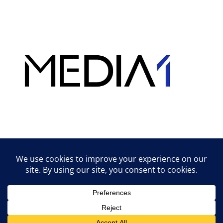
Hirdetés
Lifestyle tippek & trükkök
© 2026 vipcast.hu powered by Media1
• Készült