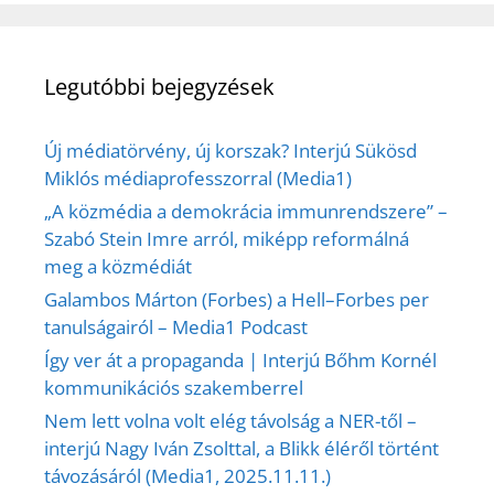
Legutóbbi bejegyzések
Új médiatörvény, új korszak? Interjú Sükösd
Miklós médiaprofesszorral (Media1)
„A közmédia a demokrácia immunrendszere” –
Szabó Stein Imre arról, miképp reformálná
meg a közmédiát
Galambos Márton (Forbes) a Hell–Forbes per
tanulságairól – Media1 Podcast
Így ver át a propaganda | Interjú Bőhm Kornél
kommunikációs szakemberrel
Nem lett volna volt elég távolság a NER-től –
interjú Nagy Iván Zsolttal, a Blikk éléről történt
távozásáról (Media1, 2025.11.11.)