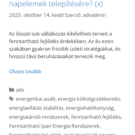
napelemek telepítésére? (x)
2025. október 14. kedd
Szerző:
advadmin
Az ősszel sok vállalkozás kibővítheti terveit a
fenntartható fejlődés érdekében. Az év ezen
szakában gyakran frissítik üzleti stratégiáikat, és
hosszú távú beruházásaikat tervezik meg.
Olvass tovább
Kategória
adv
Címkék
energetikai audit
,
energia költségcsökkentés
,
energiaellátás stabilitás
,
energiahatékonyság
,
energiatároló rendszerek
,
fenntartható fejlődés
,
Fenntartható Ipari Energia Rendszerek
,
fenntarthatósági célok
,
ipari megújuló energia
,