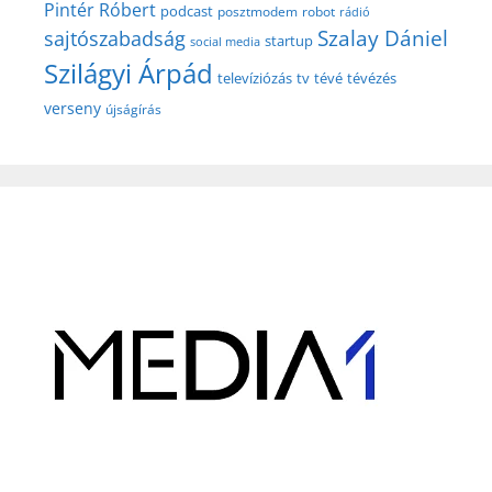
Pintér Róbert
podcast
posztmodem
robot
rádió
Szalay Dániel
sajtószabadság
startup
social media
Szilágyi Árpád
televíziózás
tv
tévé
tévézés
verseny
újságírás