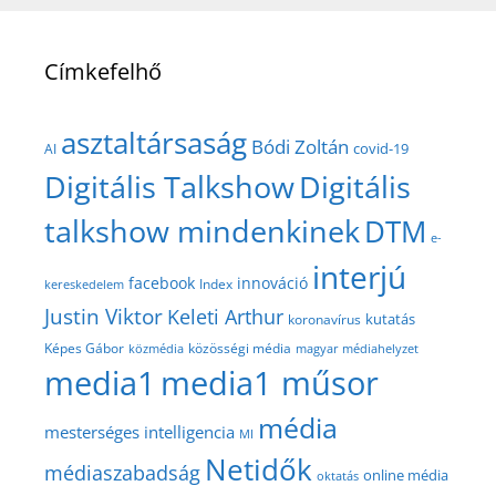
Címkefelhő
asztaltársaság
Bódi Zoltán
covid-19
AI
Digitális Talkshow
Digitális
talkshow mindenkinek
DTM
e-
interjú
facebook
innováció
Index
kereskedelem
Justin Viktor
Keleti Arthur
kutatás
koronavírus
közösségi média
Képes Gábor
közmédia
magyar médiahelyzet
media1
media1 műsor
média
mesterséges intelligencia
MI
Netidők
médiaszabadság
online média
oktatás