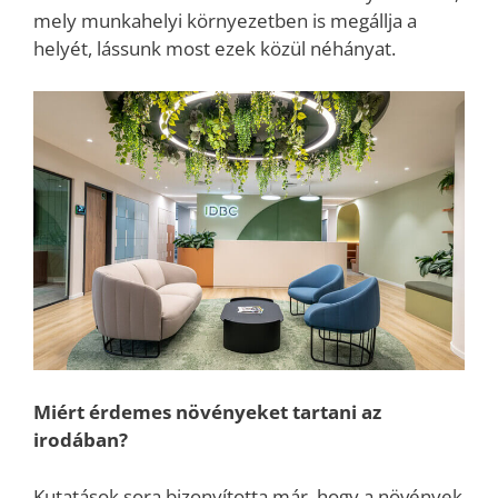
mely munkahelyi környezetben is megállja a
helyét, lássunk most ezek közül néhányat.
Miért érdemes növényeket tartani az
irodában?
Kutatások sora bizonyította már, hogy a növények