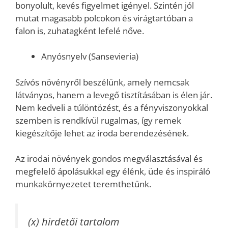
bonyolult, kevés figyelmet igényel. Szintén jól
mutat magasabb polcokon és virágtartóban a
falon is, zuhatagként lefelé nőve.
Anyósnyelv (Sansevieria)
Szívós növényről beszélünk, amely nemcsak
látványos, hanem a levegő tisztításában is élen jár.
Nem kedveli a túlöntözést, és a fényviszonyokkal
szemben is rendkívül rugalmas, így remek
kiegészítője lehet az iroda berendezésének.
Az irodai növények gondos megválasztásával és
megfelelő ápolásukkal egy élénk, üde és inspiráló
munkakörnyezetet teremthetünk.
(x) hirdetői tartalom