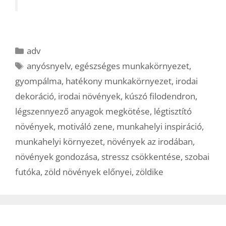
Kategória
adv
Címkék
anyósnyelv
,
egészséges munkakörnyezet
,
gyompálma
,
hatékony munkakörnyezet
,
irodai
dekoráció
,
irodai növények
,
kúszó filodendron
,
légszennyező anyagok megkötése
,
légtisztító
növények
,
motiváló zene
,
munkahelyi inspiráció
,
munkahelyi környezet
,
növények az irodában
,
növények gondozása
,
stressz csökkentése
,
szobai
futóka
,
zöld növények előnyei
,
zöldike