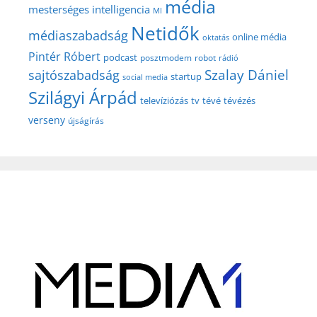
média
mesterséges intelligencia
MI
Netidők
médiaszabadság
online média
oktatás
Pintér Róbert
podcast
posztmodem
robot
rádió
Szalay Dániel
sajtószabadság
startup
social media
Szilágyi Árpád
televíziózás
tv
tévé
tévézés
verseny
újságírás