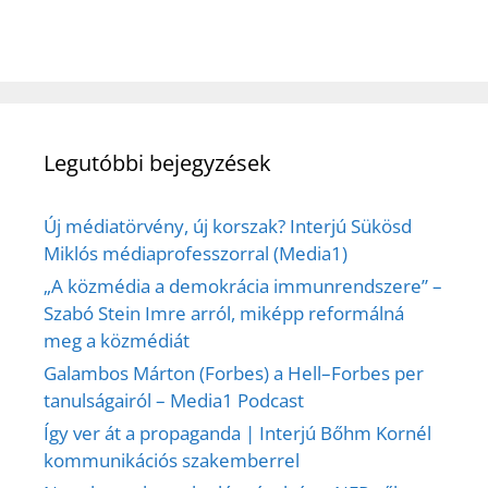
Legutóbbi bejegyzések
Új médiatörvény, új korszak? Interjú Sükösd
Miklós médiaprofesszorral (Media1)
„A közmédia a demokrácia immunrendszere” –
Szabó Stein Imre arról, miképp reformálná
meg a közmédiát
Galambos Márton (Forbes) a Hell–Forbes per
tanulságairól – Media1 Podcast
Így ver át a propaganda | Interjú Bőhm Kornél
kommunikációs szakemberrel