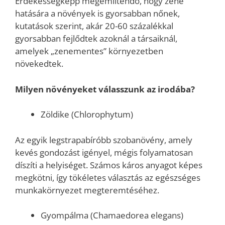
Érdekességképp megemlítendő, hogy zene
hatására a növények is gyorsabban nőnek,
kutatások szerint, akár 20-60 százalékkal
gyorsabban fejlődtek azoknál a társaiknál,
amelyek „zenementes” környezetben
növekedtek.
Milyen növényeket válasszunk az irodába?
Zöldike (Chlorophytum)
Az egyik legstrapabíróbb szobanövény, amely
kevés gondozást igényel, mégis folyamatosan
díszíti a helyiséget. Számos káros anyagot képes
megkötni, így tökéletes választás az egészséges
munkakörnyezet megteremtéséhez.
Gyompálma (Chamaedorea elegans)