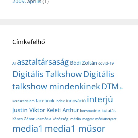
2009. április
(1)
Címkefelhő
asztaltársaság
Bódi Zoltán
covid-19
AI
Digitális Talkshow
Digitális
talkshow mindenkinek
DTM
e-
interjú
facebook
innováció
Index
kereskedelem
Justin Viktor
Keleti Arthur
kutatás
koronavírus
közösségi média
Képes Gábor
közmédia
magyar médiahelyzet
media1
media1 műsor