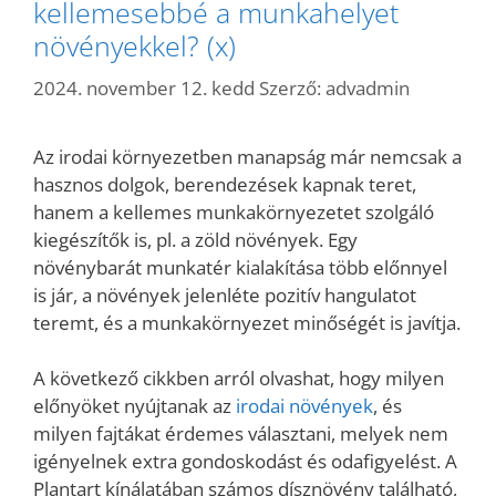
kellemesebbé a munkahelyet
növényekkel? (x)
2024. november 12. kedd
Szerző:
advadmin
Az irodai környezetben manapság már nemcsak a
hasznos dolgok, berendezések kapnak teret,
hanem a kellemes munkakörnyezetet szolgáló
kiegészítők is, pl. a zöld növények. Egy
növénybarát munkatér kialakítása több előnnyel
is jár, a növények jelenléte pozitív hangulatot
teremt, és a munkakörnyezet minőségét is javítja.
A következő cikkben arról olvashat, hogy milyen
előnyöket nyújtanak az
irodai növények
, és
milyen fajtákat érdemes választani, melyek nem
igényelnek extra gondoskodást és odafigyelést. A
Plantart kínálatában számos dísznövény található,