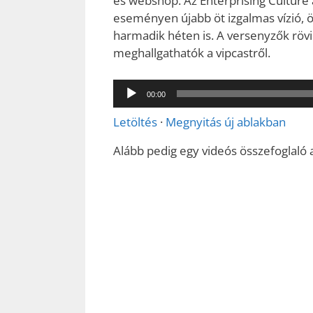
és webshop. Az Enterprising Culture 
eseményen újabb öt izgalmas vízió, öt
harmadik héten is. A versenyzők rövi
meghallgathatók a vipcastről.
Audió
00:00
lejátszó
Letöltés
·
Megnyitás új ablakban
Alább pedig egy videós összefoglaló 