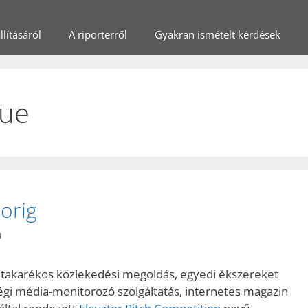
lításáról
A riporterről
Gyakran ismételt kérdések
que
orig
u
iatakarékos közlekedési megoldás, egyedi ékszereket
ségi média-monitorozó szolgáltatás, internetes magazin