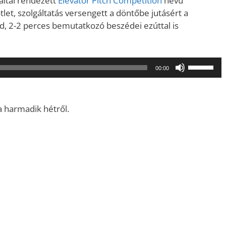
által rendezett
Elevator Pitch Competition
nevű
let, szolgáltatás versengett a döntőbe jutásért a
d, 2-2 perces bemutatkozó beszédei ezúttal is
A
00:00
hangerő
növeléséh
illetőleg
a harmadik hétről.
csökkent
a
Fel/Le
billentyűk
kell
használni.