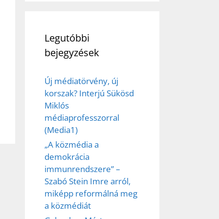
Legutóbbi
bejegyzések
Új médiatörvény, új
korszak? Interjú Sükösd
Miklós
médiaprofesszorral
(Media1)
„A közmédia a
demokrácia
immunrendszere” –
Szabó Stein Imre arról,
miképp reformálná meg
a közmédiát