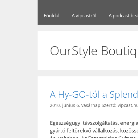
Főoldal
A vipcastről
A podcast beál
OurStyle Bouti
A Hy-GO-tól a Splend
2010. június 6. vasárnap
Szerző:
vipcast.h
Egészségügyi távszolgáltatás, energ
gyártó feltörekvő vállalkozás, közös