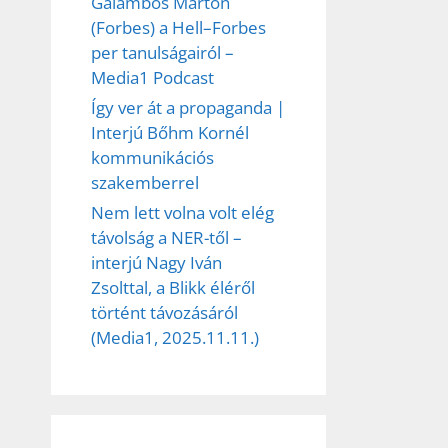
Galambos Márton
(Forbes) a Hell–Forbes
per tanulságairól –
Media1 Podcast
Így ver át a propaganda |
Interjú Bőhm Kornél
kommunikációs
szakemberrel
Nem lett volna volt elég
távolság a NER-től –
interjú Nagy Iván
Zsolttal, a Blikk éléről
történt távozásáról
(Media1, 2025.11.11.)