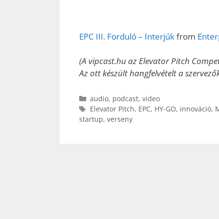
EPC III. Forduló – Interjúk
from
Enter
(A vipcast.hu az Elevator Pitch Compe
Az ott készült hangfelvételt a szervező
Kategória
audio
,
podcast
,
video
Címkék
Elevator Pitch
,
EPC
,
HY-GO
,
innováció
,
M
startup
,
verseny