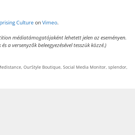
prising Culture
on
Vimeo
.
tition médiatámogatójaként lehetett jelen az eseményen.
k és a versenyzők beleegyezésével tesszük közzé.)
edistance
,
OurStyle Boutique
,
Social Media Monitor
,
splendor
,