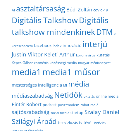
asztaltársaság
Bódi Zoltán
covid-19
AI
Digitális Talkshow
Digitális
talkshow mindenkinek
DTM
e-
interjú
facebook
innováció
Index
kereskedelem
Justin Viktor
Keleti Arthur
kutatás
koronavírus
közösségi média
Képes Gábor
közmédia
magyar médiahelyzet
media1
media1 műsor
média
mesterséges intelligencia
MI
Netidők
médiaszabadság
online média
oktatás
Pintér Róbert
podcast
posztmodem
robot
rádió
Szalay Dániel
sajtószabadság
startup
social media
Szilágyi Árpád
televíziózás
tv
tévé
tévézés
verseny
újságírás