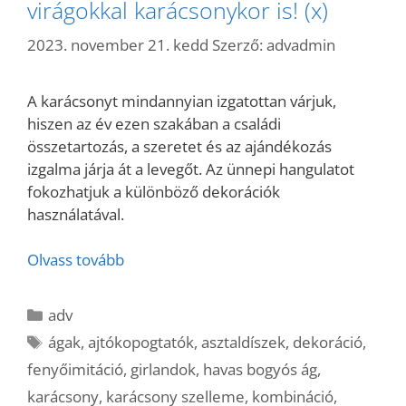
virágokkal karácsonykor is! (x)
2023. november 21. kedd
Szerző:
advadmin
A karácsonyt mindannyian izgatottan várjuk,
hiszen az év ezen szakában a családi
összetartozás, a szeretet és az ajándékozás
izgalma járja át a levegőt. Az ünnepi hangulatot
fokozhatjuk a különböző dekorációk
használatával.
Olvass tovább
Kategória
adv
Címkék
ágak
,
ajtókopogtatók
,
asztaldíszek
,
dekoráció
,
fenyőimitáció
,
girlandok
,
havas bogyós ág
,
karácsony
,
karácsony szelleme
,
kombináció
,