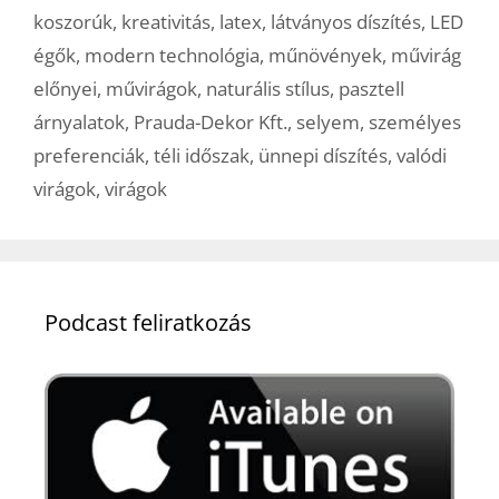
koszorúk
,
kreativitás
,
latex
,
látványos díszítés
,
LED
égők
,
modern technológia
,
műnövények
,
művirág
előnyei
,
művirágok
,
naturális stílus
,
pasztell
árnyalatok
,
Prauda-Dekor Kft.
,
selyem
,
személyes
preferenciák
,
téli időszak
,
ünnepi díszítés
,
valódi
virágok
,
virágok
Podcast feliratkozás