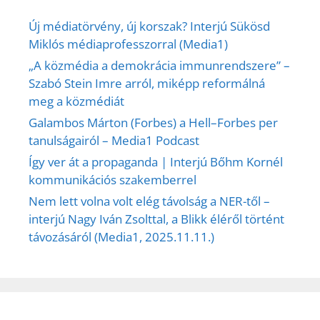
Új médiatörvény, új korszak? Interjú Sükösd
Miklós médiaprofesszorral (Media1)
„A közmédia a demokrácia immunrendszere” –
Szabó Stein Imre arról, miképp reformálná
meg a közmédiát
Galambos Márton (Forbes) a Hell–Forbes per
tanulságairól – Media1 Podcast
Így ver át a propaganda | Interjú Bőhm Kornél
kommunikációs szakemberrel
Nem lett volna volt elég távolság a NER-től –
interjú Nagy Iván Zsolttal, a Blikk éléről történt
távozásáról (Media1, 2025.11.11.)