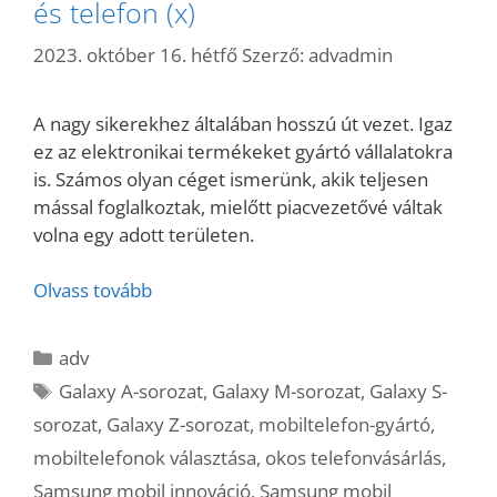
és telefon (x)
2023. október 16. hétfő
Szerző:
advadmin
A nagy sikerekhez általában hosszú út vezet. Igaz
ez az elektronikai termékeket gyártó vállalatokra
is. Számos olyan céget ismerünk, akik teljesen
mással foglalkoztak, mielőtt piacvezetővé váltak
volna egy adott területen.
Olvass tovább
Kategória
adv
Címkék
Galaxy A-sorozat
,
Galaxy M-sorozat
,
Galaxy S-
sorozat
,
Galaxy Z-sorozat
,
mobiltelefon-gyártó
,
mobiltelefonok választása
,
okos telefonvásárlás
,
Samsung mobil innováció
,
Samsung mobil