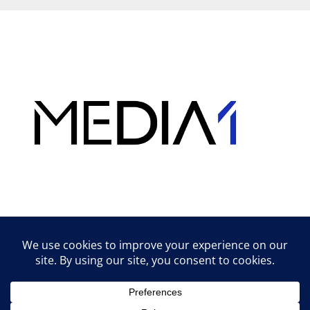
Hirdetés
Lifestyle tippek & trükkök