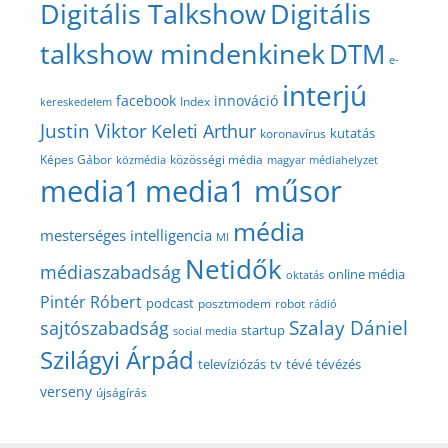
Digitális Talkshow
Digitális
talkshow mindenkinek
DTM
e-
interjú
facebook
innováció
Index
kereskedelem
Justin Viktor
Keleti Arthur
kutatás
koronavírus
közösségi média
Képes Gábor
közmédia
magyar médiahelyzet
media1
media1 műsor
média
mesterséges intelligencia
MI
Netidők
médiaszabadság
online média
oktatás
Pintér Róbert
podcast
posztmodem
robot
rádió
Szalay Dániel
sajtószabadság
startup
social media
Szilágyi Árpád
televíziózás
tv
tévé
tévézés
verseny
újságírás