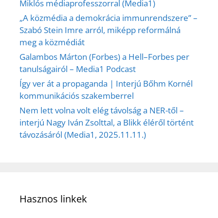
Miklós médiaprofesszorral (Media1)
„A közmédia a demokrácia immunrendszere” –
Szabó Stein Imre arról, miképp reformálná
meg a közmédiát
Galambos Márton (Forbes) a Hell–Forbes per
tanulságairól – Media1 Podcast
Így ver át a propaganda | Interjú Bőhm Kornél
kommunikációs szakemberrel
Nem lett volna volt elég távolság a NER-től –
interjú Nagy Iván Zsolttal, a Blikk éléről történt
távozásáról (Media1, 2025.11.11.)
Hasznos linkek