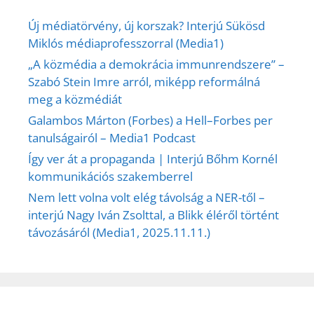
Új médiatörvény, új korszak? Interjú Sükösd
Miklós médiaprofesszorral (Media1)
„A közmédia a demokrácia immunrendszere” –
Szabó Stein Imre arról, miképp reformálná
meg a közmédiát
Galambos Márton (Forbes) a Hell–Forbes per
tanulságairól – Media1 Podcast
Így ver át a propaganda | Interjú Bőhm Kornél
kommunikációs szakemberrel
Nem lett volna volt elég távolság a NER-től –
interjú Nagy Iván Zsolttal, a Blikk éléről történt
távozásáról (Media1, 2025.11.11.)