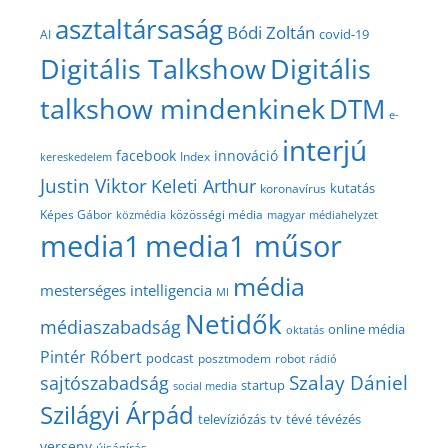
asztaltársaság
Bódi Zoltán
covid-19
AI
Digitális Talkshow
Digitális
talkshow mindenkinek
DTM
e-
interjú
facebook
innováció
Index
kereskedelem
Justin Viktor
Keleti Arthur
kutatás
koronavírus
közösségi média
Képes Gábor
közmédia
magyar médiahelyzet
media1
media1 műsor
média
mesterséges intelligencia
MI
Netidők
médiaszabadság
online média
oktatás
Pintér Róbert
podcast
posztmodem
robot
rádió
Szalay Dániel
sajtószabadság
startup
social media
Szilágyi Árpád
televíziózás
tv
tévé
tévézés
verseny
újságírás