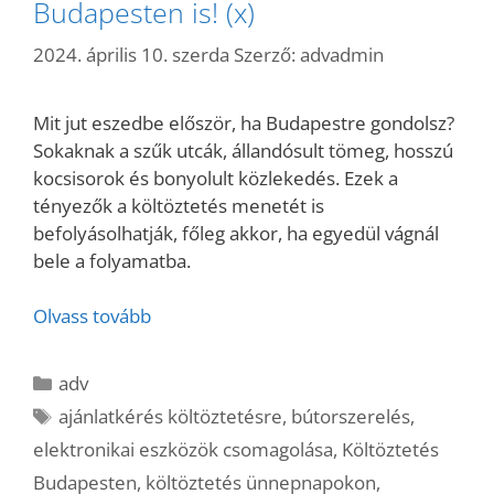
Budapesten is! (x)
2024. április 10. szerda
Szerző:
advadmin
Mit jut eszedbe először, ha Budapestre gondolsz?
Sokaknak a szűk utcák, állandósult tömeg, hosszú
kocsisorok és bonyolult közlekedés. Ezek a
tényezők a költöztetés menetét is
befolyásolhatják, főleg akkor, ha egyedül vágnál
bele a folyamatba.
Olvass tovább
Kategória
adv
Címkék
ajánlatkérés költöztetésre
,
bútorszerelés
,
elektronikai eszközök csomagolása
,
Költöztetés
Budapesten
,
költöztetés ünnepnapokon
,