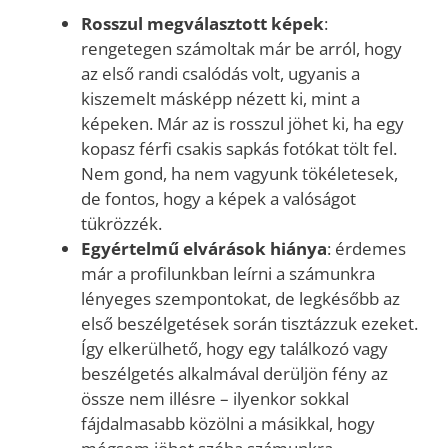
Rosszul megválasztott képek
:
rengetegen számoltak már be arról, hogy
az első randi csalódás volt, ugyanis a
kiszemelt másképp nézett ki, mint a
képeken. Már az is rosszul jöhet ki, ha egy
kopasz férfi csakis sapkás fotókat tölt fel.
Nem gond, ha nem vagyunk tökéletesek,
de fontos, hogy a képek a valóságot
tükrözzék.
Egyértelmű elvárások hiánya
: érdemes
már a profilunkban leírni a számunkra
lényeges szempontokat, de legkésőbb az
első beszélgetések során tisztázzuk ezeket.
Így elkerülhető, hogy egy találkozó vagy
beszélgetés alkalmával derüljön fény az
össze nem illésre – ilyenkor sokkal
fájdalmasabb közölni a másikkal, hogy