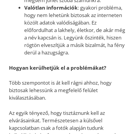
mégsem jöhet szóba számunkra.
Valótlan információk
: gyakori probléma,
hogy nem lehetünk biztosak az interneten
közölt adatok valódiságában. Ez
előfordulhat a lakhely, életkor, de akár még
a név kapcsán is. Legyünk őszinték, hiszen
rögtön elveszítjük a másik bizalmát, ha fény
derül a hazugságra.
Hogyan kerülhetjük el a problémákat?
Több szempontot is át kell rágni ahhoz, hogy
biztosak lehessünk a megfelelő felület
kiválasztásában.
Az egyik tényező, hogy tisztáznunk kell az
elvárásainkat. Természetesen a külsővel
kapcsolatban csak a fotók alapján tudunk