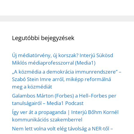
Legutóbbi bejegyzések
Új médiatörvény, új korszak? Interjú Sükösd
Miklós médiaprofesszorral (Media1)
„A közmédia a demokrácia immunrendszere” –
Szabó Stein Imre arról, miképp reformálná
meg a közmédiát
Galambos Márton (Forbes) a Hell–Forbes per
tanulságairól – Media1 Podcast
Így ver át a propaganda | Interjú Bőhm Kornél
kommunikációs szakemberrel
Nem lett volna volt elég távolság a NER-től –