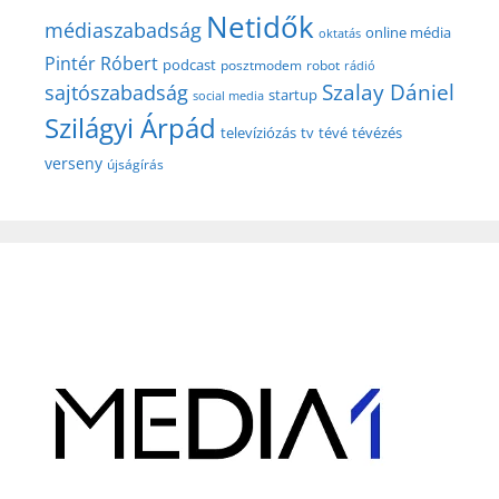
Netidők
médiaszabadság
online média
oktatás
Pintér Róbert
podcast
posztmodem
robot
rádió
Szalay Dániel
sajtószabadság
startup
social media
Szilágyi Árpád
televíziózás
tv
tévé
tévézés
verseny
újságírás