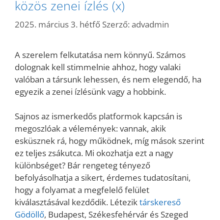
közös zenei ízlés (x)
2025. március 3. hétfő
Szerző:
advadmin
A szerelem felkutatása nem könnyű. Számos
dolognak kell stimmelnie ahhoz, hogy valaki
valóban a társunk lehessen, és nem elegendő, ha
egyezik a zenei ízlésünk vagy a hobbink.
Sajnos az ismerkedős platformok kapcsán is
megoszlóak a vélemények: vannak, akik
esküsznek rá, hogy működnek, míg mások szerint
ez teljes zsákutca. Mi okozhatja ezt a nagy
különbséget? Bár rengeteg tényező
befolyásolhatja a sikert, érdemes tudatosítani,
hogy a folyamat a megfelelő felület
kiválasztásával kezdődik. Létezik
társkereső
Gödöllő
, Budapest, Székesfehérvár és Szeged