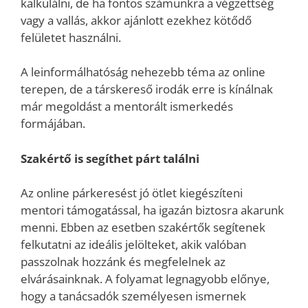
kalkulálni, de ha fontos számunkra a végzettség
vagy a vallás, akkor ajánlott ezekhez kötődő
felületet használni.
A leinformálhatóság nehezebb téma az online
terepen, de a társkereső irodák erre is kínálnak
már megoldást a mentorált ismerkedés
formájában.
Szakértő is segíthet párt találni
Az online párkeresést jó ötlet kiegészíteni
mentori támogatással, ha igazán biztosra akarunk
menni. Ebben az esetben szakértők segítenek
felkutatni az ideális jelölteket, akik valóban
passzolnak hozzánk és megfelelnek az
elvárásainknak. A folyamat legnagyobb előnye,
hogy a tanácsadók személyesen ismernek