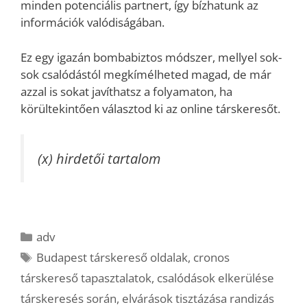
minden potenciális partnert, így bízhatunk az
információk valódiságában.
Ez egy igazán bombabiztos módszer, mellyel sok-
sok csalódástól megkímélheted magad, de már
azzal is sokat javíthatsz a folyamaton, ha
körültekintően választod ki az online társkeresőt.
(x) hirdetői tartalom
Kategória
adv
Címkék
Budapest társkereső oldalak
,
cronos
társkereső tapasztalatok
,
csalódások elkerülése
társkeresés során
,
elvárások tisztázása randizás