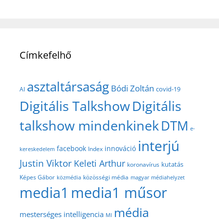
Címkefelhő
asztaltársaság
Bódi Zoltán
covid-19
AI
Digitális Talkshow
Digitális
talkshow mindenkinek
DTM
e-
interjú
facebook
innováció
Index
kereskedelem
Justin Viktor
Keleti Arthur
kutatás
koronavírus
közösségi média
Képes Gábor
közmédia
magyar médiahelyzet
media1
media1 műsor
média
mesterséges intelligencia
MI