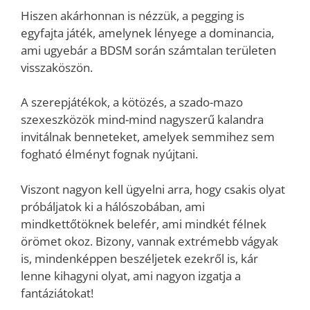
Hiszen akárhonnan is nézzük, a pegging is
egyfajta játék, amelynek lényege a dominancia,
ami ugyebár a BDSM során számtalan területen
visszaköszön.
A szerepjátékok, a kötözés, a szado-mazo
szexeszközök mind-mind nagyszerű kalandra
invitálnak benneteket, amelyek semmihez sem
fogható élményt fognak nyújtani.
Viszont nagyon kell ügyelni arra, hogy csakis olyat
próbáljatok ki a hálószobában, ami
mindkettőtöknek belefér, ami mindkét félnek
örömet okoz. Bizony, vannak extrémebb vágyak
is, mindenképpen beszéljetek ezekről is, kár
lenne kihagyni olyat, ami nagyon izgatja a
fantáziátokat!