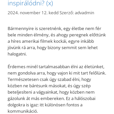
inspirálódni? (x)
2024. november 12. kedd
Szerző:
advadmin
Bármennyire is szeretnénk, egy életbe nem fér
bele minden élmény, és ahogy peregnek előttünk
a híres amerikai filmek kockái, egyre inkább
jövünk rá arra, hogy bizony semmit sem lehet
halogatni.
Érdemes minél tartalmasabban élni az életünket,
nem gondolva arra, hogy vajon ki mit tart felőlünk.
Természetesen csak úgy szabad élni, hogy
közben ne bántsunk másokat, és úgy szép
beteljesíteni a vágyainkat, hogy közben nem
gázolunk át más embereken. Ez a hálószobai
dolgokra is igaz: itt különösen fontos a
kommunikáció.