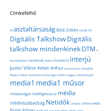
Címkefelhő
asztaltársaság
Bódi Zoltán
covid-19
AI
Digitális Talkshow
Digitális
talkshow mindenkinek
DTM
e-
interjú
facebook
innováció
Index
kereskedelem
Justin Viktor
Keleti Arthur
kutatás
koronavírus
közösségi média
Képes Gábor
közmédia
magyar médiahelyzet
media1
media1 műsor
média
mesterséges intelligencia
MI
Netidők
médiaszabadság
online média
oktatás
Pintér Róbert
podcast
posztmodem
robot
rádió