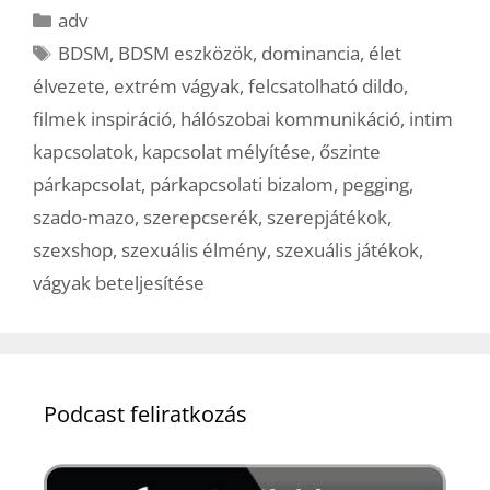
Kategória
adv
Címkék
BDSM
,
BDSM eszközök
,
dominancia
,
élet
élvezete
,
extrém vágyak
,
felcsatolható dildo
,
filmek inspiráció
,
hálószobai kommunikáció
,
intim
kapcsolatok
,
kapcsolat mélyítése
,
őszinte
párkapcsolat
,
párkapcsolati bizalom
,
pegging
,
szado-mazo
,
szerepcserék
,
szerepjátékok
,
szexshop
,
szexuális élmény
,
szexuális játékok
,
vágyak beteljesítése
Podcast feliratkozás