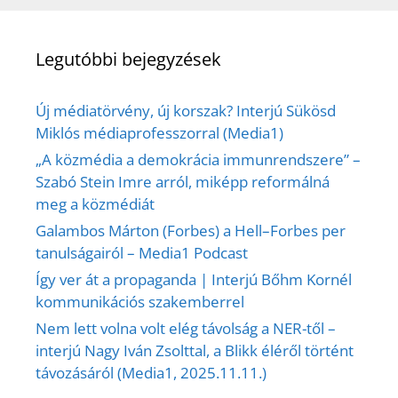
Legutóbbi bejegyzések
Új médiatörvény, új korszak? Interjú Sükösd
Miklós médiaprofesszorral (Media1)
„A közmédia a demokrácia immunrendszere” –
Szabó Stein Imre arról, miképp reformálná
meg a közmédiát
Galambos Márton (Forbes) a Hell–Forbes per
tanulságairól – Media1 Podcast
Így ver át a propaganda | Interjú Bőhm Kornél
kommunikációs szakemberrel
Nem lett volna volt elég távolság a NER-től –
interjú Nagy Iván Zsolttal, a Blikk éléről történt
távozásáról (Media1, 2025.11.11.)