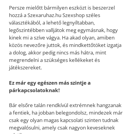
Persze mielőtt bármilyen eszközt is beszerzel
hozzá a Szexaruhaz.hu Szexshop széles
választékából, a lehető legnyíltabban,
legőszintébben valljátok meg egymásnak, hogy
kinek mi a szíve vágya. Ha akad olyan, amiben
közös nevezőre juttok, és mindkettőtöket izgatja
a dolog, akkor pedig nincs más hátra, mint
megrendelni a szükséges kellékeket és
játékszereket.
Ez már egy egészen más szintje a
párkapcsolatoknak!
Bár elsőre talán rendkívül extrémnek hangzanak
a fentiek, ha jobban belegondolsz, mindezek már
csak egy olyan magas kapcsolati szinten tudnak
megvalósulni, amely csak nagyon keveseknek