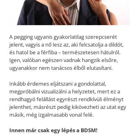
A pegging ugyanis gyakorlatilag szerepcserét
jelent, vagyis a nő lesz az, aki felcsatolja a dildót,
és hatol be a férfiba – természetesen hátulról.
Igen, valóban egészen vadnak hangzik elsőre,
ugyanakkor nem tanácsos élből elutasítani.
Inkább érdemes eljátszani a gondolattal,
megpróbálni vizualizálni a helyzetet, mert ez a
rendhagyó felállást egyrészt rendkívüli élményt
jelenthet, másrészt pedig kikövezheti az utat egy
másik, még izgalmasabb vonal felé.
Innen már csak egy lépés a BDSM!