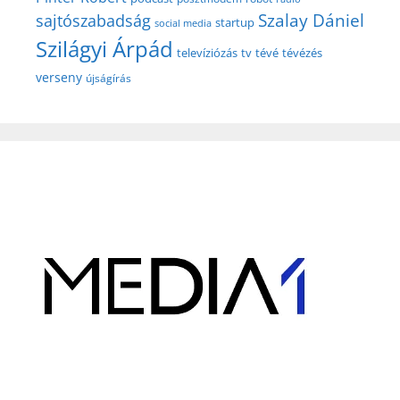
Szalay Dániel
sajtószabadság
startup
social media
Szilágyi Árpád
televíziózás
tv
tévé
tévézés
verseny
újságírás