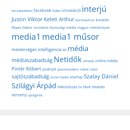
interjú
facebook
innováció
Index
kereskedelem
Justin Viktor
Keleti Arthur
kutatás
koronavírus
közösségi média
Képes Gábor
közmédia
magyar médiahelyzet
media1
media1 műsor
média
mesterséges intelligencia
MI
Netidők
médiaszabadság
online média
oktatás
Pintér Róbert
podcast
posztmodem
robot
rádió
Szalay Dániel
sajtószabadság
startup
social media
Szilágyi Árpád
televíziózás
tv
tévé
tévézés
verseny
újságírás