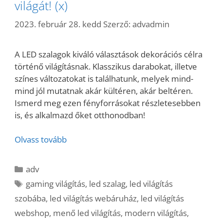
világát! (x)
2023. február 28. kedd
Szerző:
advadmin
A LED szalagok kiváló választások dekorációs célra
történő világításnak. Klasszikus darabokat, illetve
színes változatokat is találhatunk, melyek mind-
mind jól mutatnak akár kültéren, akár beltéren.
Ismerd meg ezen fényforrásokat részletesebben
is, és alkalmazd őket otthonodban!
Olvass tovább
Kategória
adv
Címkék
gaming világítás
,
led szalag
,
led világítás
szobába
,
led világítás webáruház
,
led világítás
webshop
,
menő led világítás
,
modern világítás
,