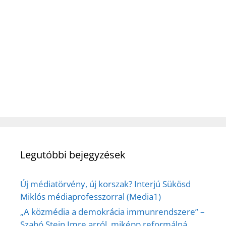
Legutóbbi bejegyzések
Új médiatörvény, új korszak? Interjú Sükösd
Miklós médiaprofesszorral (Media1)
„A közmédia a demokrácia immunrendszere” –
Szabó Stein Imre arról, miképp reformálná