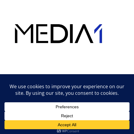
Hirdetés
Lifestyle tippek & trükkök
© 2026 vipcast.hu powered by Media1
• Készült
GeneratePress