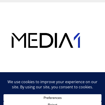
Hirdetés
Lifestyle tippek & trükkök