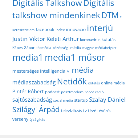
Digitális Talkshow
Digitális
talkshow mindenkinek
DTM
e-
interjú
facebook
innováció
Index
kereskedelem
Justin Viktor
Keleti Arthur
kutatás
koronavírus
közösségi média
Képes Gábor
közmédia
magyar médiahelyzet
media1
media1 műsor
média
mesterséges intelligencia
MI
Netidők
médiaszabadság
online média
oktatás
Pintér Róbert
podcast
posztmodem
robot
rádió
Szalay Dániel
sajtószabadság
startup
social media
Szilágyi Árpád
televíziózás
tv
tévé
tévézés
verseny
újságírás