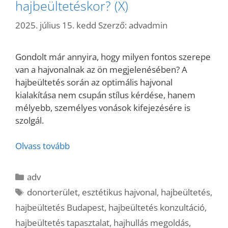
hajbeültetéskor? (X)
2025. július 15. kedd
Szerző:
advadmin
Gondolt már annyira, hogy milyen fontos szerepe
van a hajvonalnak az ön megjelenésében? A
hajbeültetés során az optimális hajvonal
kialakítása nem csupán stílus kérdése, hanem
mélyebb, személyes vonások kifejezésére is
szolgál.
Olvass tovább
Kategória
adv
Címkék
donorterület
,
esztétikus hajvonal
,
hajbeültetés
,
hajbeültetés Budapest
,
hajbeültetés konzultáció
,
hajbeültetés tapasztalat
,
hajhullás megoldás
,