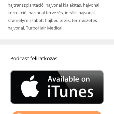
hajtranszplantáció
,
hajvonal kialakítás
,
hajvonal
korrekció
,
hajvonal tervezés
,
ideális hajvonal
,
személyre szabott hajbeültetés
,
természetes
hajvonal
,
TurboHair Medical
Podcast feliratkozás