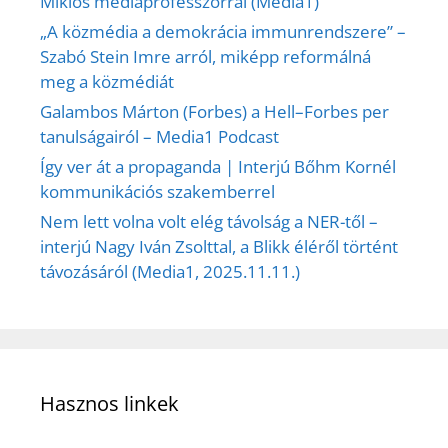
Miklós médiaprofesszorral (Media1)
„A közmédia a demokrácia immunrendszere” –
Szabó Stein Imre arról, miképp reformálná
meg a közmédiát
Galambos Márton (Forbes) a Hell–Forbes per
tanulságairól – Media1 Podcast
Így ver át a propaganda | Interjú Bőhm Kornél
kommunikációs szakemberrel
Nem lett volna volt elég távolság a NER-től –
interjú Nagy Iván Zsolttal, a Blikk éléről történt
távozásáról (Media1, 2025.11.11.)
Hasznos linkek